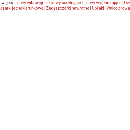
 więcej:
Listwy wibracyjne
|
Listwy oscylujące
|
Listwy wygładzające
|
Dwu
czarki jednokierunkowe
|
Zagęszczarki nawrotne
|
Ubijaki
|
Walce prow