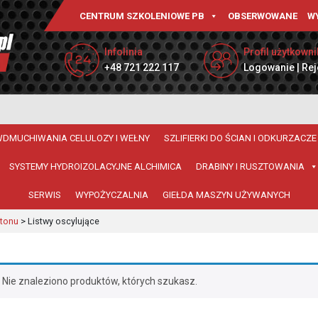
CENTRUM SZKOLENIOWE PB
OBSERWOWANE
W
Infolinia
Profil użytkowni
+48 721 222 117
Logowanie | Rej
WDMUCHIWANIA CELULOZY I WEŁNY
SZLIFIERKI DO ŚCIAN I ODKURZACZE
SYSTEMY HYDROIZOLACYJNE ALCHIMICA
DRABINY I RUSZTOWANIA
SERWIS
WYPOŻYCZALNIA
GIEŁDA MASZYN UŻYWANYCH
etonu
>
Listwy oscylujące
Nie znaleziono produktów, których szukasz.