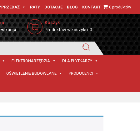
0 produktów
YPRZEDAŻ
RATY
DOTACJE
BLOG
KONTAKT
Koszyk
ka
estracja
Produktów w koszyku: 0
ELEKTRONARZĘDZIA
DLA PŁYTKARZY
OŚWIETLENIE BUDOWLANE
PRODUCENCI