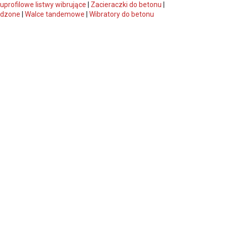
profilowe listwy wibrujące
|
Zacieraczki do betonu
|
adzone
|
Walce tandemowe
|
Wibratory do betonu