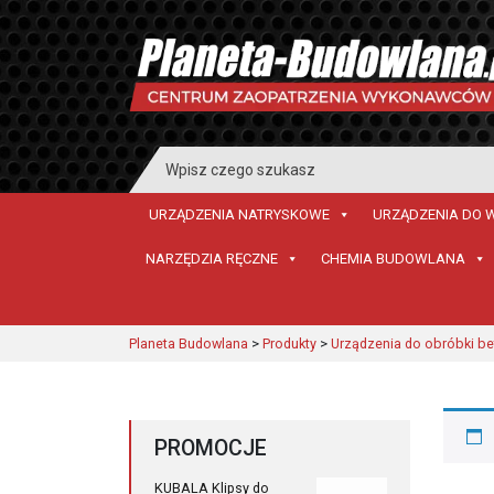
Search
for:
URZĄDZENIA NATRYSKOWE
URZĄDZENIA DO 
NARZĘDZIA RĘCZNE
CHEMIA BUDOWLANA
Planeta Budowlana
>
Produkty
>
Urządzenia do obróbki b
PROMOCJE
KUBALA Klipsy do