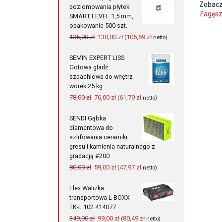
Zobacz
poziomowania płytek
Zagęsz
SMART LEVEL 1,5 mm,
opakowanie 500 szt.
Pierwotna
Aktualna
135,00
zł
130,00
zł
105,69
zł
(
netto)
cena
cena
wynosiła:
wynosi:
SEMIN EXPERT LISS
135,00 zł.
130,00 zł.
Gotowa gładź
szpachlowa do wnętrz
worek 25 kg
Pierwotna
Aktualna
78,00
zł
76,00
zł
61,79
zł
(
netto)
cena
cena
wynosiła:
wynosi:
SENDI Gąbka
78,00 zł.
76,00 zł.
diamentowa do
szlifowania ceramiki,
gresu i kamienia naturalnego z
gradacją #200
Pierwotna
Aktualna
80,00
zł
59,00
zł
47,97
zł
(
netto)
cena
cena
wynosiła:
wynosi:
Flex Walizka
80,00 zł.
59,00 zł.
transportowa L-BOXX
TK-L 102 414077
Pierwotna
Aktualna
349,00
zł
99,00
zł
80,49
zł
(
netto)