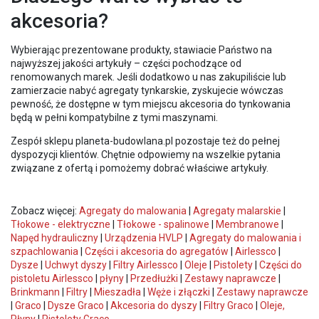
akcesoria?
Wybierając prezentowane produkty, stawiacie Państwo na
najwyższej jakości artykuły – części pochodzące od
renomowanych marek. Jeśli dodatkowo u nas zakupiliście lub
zamierzacie nabyć agregaty tynkarskie, zyskujecie wówczas
pewność, że dostępne w tym miejscu akcesoria do tynkowania
będą w pełni kompatybilne z tymi maszynami.
Zespół sklepu planeta-budowlana.pl pozostaje też do pełnej
dyspozycji klientów. Chętnie odpowiemy na wszelkie pytania
związane z ofertą i pomożemy dobrać właściwe artykuły.
Zobacz więcej:
Agregaty do malowania
|
Agregaty malarskie
|
Tłokowe - elektryczne
|
Tłokowe - spalinowe
|
Membranowe
|
Napęd hydrauliczny
|
Urządzenia HVLP
|
Agregaty do malowania i
szpachlowania
|
Części i akcesoria do agregatów
|
Airlessco
|
Dysze
|
Uchwyt dyszy
|
Filtry Airlessco
|
Oleje
|
Pistolety
|
Części do
pistoletu Airlessco
|
płyny
|
Przedłużki
|
Zestawy naprawcze
|
Brinkmann
|
Filtry
|
Mieszadła
|
Węże i złączki
|
Zestawy naprawcze
|
Graco
|
Dysze Graco
|
Akcesoria do dyszy
|
Filtry Graco
|
Oleje,