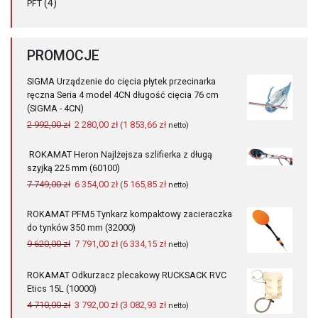
(4)
PFT
PROMOCJE
SIGMA Urządzenie do cięcia płytek przecinarka
ręczna Seria 4 model 4CN długość cięcia 76 cm
(SIGMA - 4CN)
Pierwotna
Aktualna
2 992,00
zł
2 280,00
zł
1 853,66
zł
(
netto)
cena
cena
wynosiła:
wynosi:
ROKAMAT Heron Najlżejsza szlifierka z długą
2
2
szyjką 225 mm (60100)
992,00 zł.
280,00 zł.
Pierwotna
Aktualna
7 749,00
zł
6 354,00
zł
5 165,85
zł
(
netto)
cena
cena
wynosiła:
wynosi:
ROKAMAT PFM5 Tynkarz kompaktowy zacieraczka
7
6
do tynków 350 mm (32000)
749,00 zł.
354,00 zł.
Pierwotna
Aktualna
9 620,00
zł
7 791,00
zł
6 334,15
zł
(
netto)
cena
cena
wynosiła:
wynosi:
ROKAMAT Odkurzacz plecakowy RUCKSACK RVC
9
7
Etics 15L (10000)
620,00 zł.
791,00 zł.
Pierwotna
Aktualna
4 710,00
zł
3 792,00
zł
3 082,93
zł
(
netto)
cena
cena