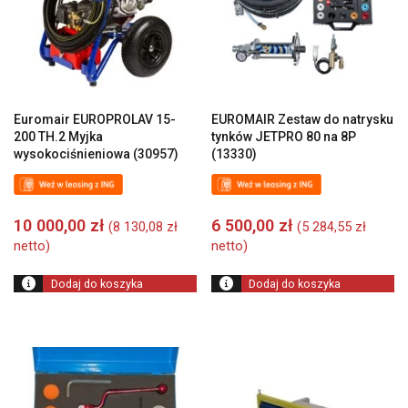
Euromair EUROPROLAV 15-
EUROMAIR Zestaw do natrysku
200 TH.2 Myjka
tynków JETPRO 80 na 8P
wysokociśnieniowa (30957)
(13330)
10 000,00
zł
6 500,00
zł
(
8 130,08
zł
(
5 284,55
zł
netto)
netto)
Dodaj do koszyka
Dodaj do koszyka