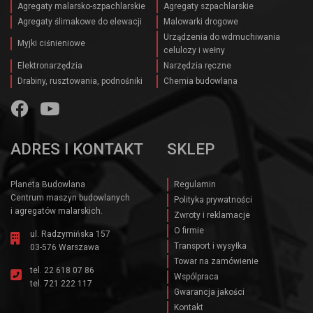
Agregaty malarsko-szpachlarskie
Agregaty szpachlarskie
Agregaty ślimakowe do elewacji
Malowarki drogowe
Urządzenia do wdmuchiwania
Myjki ciśnieniowe
celulozy i wełny
Elektronarzędzia
Narzędzia ręczne
Drabiny, rusztowania, podnośniki
Chemia budowlana
ADRES I KONTAKT
SKLEP
Planeta Budowlana
Regulamin
Centrum maszyn budowlanych
Polityka prywatności
i agregatów malarskich.
Zwroty i reklamacje
O firmie
ul. Radzymińska 157
Transport i wysyłka
03-576 Warszawa
Towar na zamówienie
tel.
22 618 07 86
Wspólpraca
tel.
721 222 117
Gwarancja jakości
Kontakt