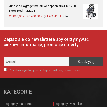
wynosiła:
wynosi:
Airlessco Agregat malarsko-szpachlarski TS1750
4
3
Hose Reel 17M204
710,00 zł.
792,00 zł.
Pierwotna
Aktualna
28 800,00
zł
26 400,00
zł
21 463,41
zł
(
netto)
cena
cena
wynosiła:
wynosi:
28
26
800,00 zł.
400,00 zł.
Zapisz sie do newslettera aby otrzymywać
ciekawe informacje, promocje i oferty
Przechodząc dalej, akceptujesz politykę prywatności
KATEGORIE
Agregaty malarskie
Agregaty tynkarskie