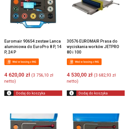
Euromair 90654 zestaw Lanca
30576 EUROMAIR Prasa do
aluminiowa do EuroPro 8 P, 14
wyciskania worków JETPRO
P, 24 P
80 i 100
4 620,00
zł
4 530,00
zł
(
3 756,10
zł
(
3 682,93
zł
netto)
netto)
Dodaj do koszyka
Dodaj do koszyka