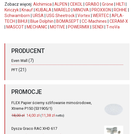
Zobacz więcej:
Alchimica
|
ALPEN
|
CEKOL
|
GRABO
|
Gröne
|
HILTI
|
Kińczyk
|
Knauf
|
KUBALA
|
MARELD
|
MINOVA
|
PROXXON
|
ROHHE
|
Schwamborn
|
URSA
|
USG Sheetrock
|
Vortex
|
WERTEC
|
APLA-
TECH
|
BIHUI
|
Blue Dolphin
|
BOMASEPT
|
CC-Machines
|
CERAM-X
|
MASCOT
|
MECHANIC
|
MOTIVE
|
POWERMIX
|
SENDI
|
T-noVa
PRODUCENT
(7)
Even Wall
(21)
PFT
PROMOCJE
FLEX Papier ścierny szlifowanie mimośrodowe,
Xtreme P150 (531905/1)
Pierwotna
Aktualna
18,00
zł
14,00
zł
11,38
zł
(
netto)
cena
cena
wynosiła:
wynosi:
Dysza Graco RAC XHD 617
18,00 zł.
14,00 zł.