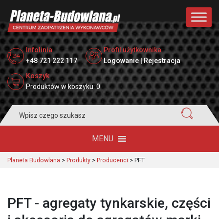
Infolinia
Profil użytkownika
+48 721 222 117
Logowanie | Rejestracja
Koszyk
Produktów w koszyku: 0
Search
for:
MENU
Planeta Budowlana
>
Produkty
>
Producenci
>
PFT
PFT - agregaty tynkarskie, części