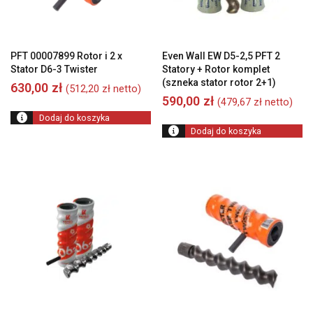
PFT 00007899 Rotor i 2 x
Even Wall EW D5-2,5 PFT 2
Stator D6-3 Twister
Statory + Rotor komplet
(szneka stator rotor 2+1)
630,00
zł
(
512,20
zł
netto)
590,00
zł
(
479,67
zł
netto)
Dodaj do koszyka
Dodaj do koszyka