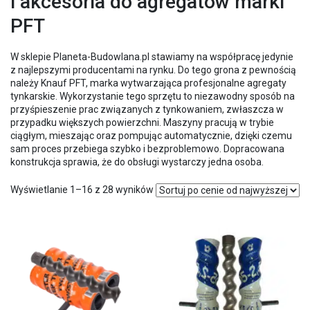
i akcesoria do agregatów marki
PFT
W sklepie Planeta-Budowlana.pl stawiamy na współpracę jedynie
z najlepszymi producentami na rynku. Do tego grona z pewnością
należy Knauf
PFT
, marka wytwarzająca profesjonalne agregaty
tynkarskie. Wykorzystanie tego sprzętu to niezawodny sposób na
przyśpieszenie prac związanych z tynkowaniem, zwłaszcza w
przypadku większych powierzchni. Maszyny pracują w trybie
ciągłym, mieszając oraz pompując automatycznie, dzięki czemu
sam proces przebiega szybko i bezproblemowo. Dopracowana
konstrukcja sprawia, że do obsługi wystarczy jedna osoba.
Posortowane
Wyświetlanie 1–16 z 28 wyników
według
ceny:
od
wysokiej
do
niskiej