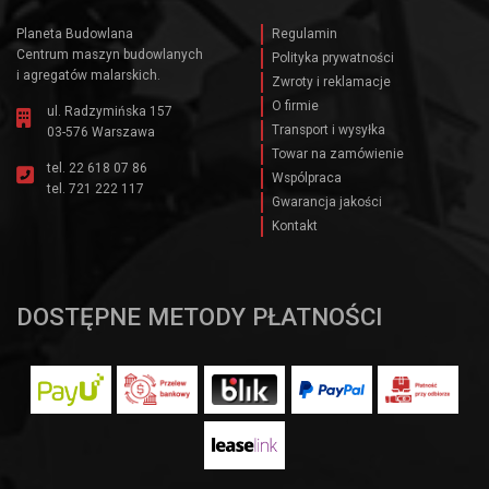
Planeta Budowlana
Regulamin
Centrum maszyn budowlanych
Polityka prywatności
i agregatów malarskich.
Zwroty i reklamacje
O firmie
ul. Radzymińska 157
Transport i wysyłka
03-576 Warszawa
Towar na zamówienie
tel.
22 618 07 86
Wspólpraca
tel.
721 222 117
Gwarancja jakości
Kontakt
DOSTĘPNE METODY PŁATNOŚCI