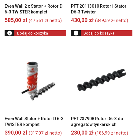
Even Wall 2 x Stator + Rotor D
PFT 20113010 Rotor i Stator
6-3 TWISTER komplet
D6-3 Twister
585,00
zł
430,00
zł
(
475,61
zł
netto)
(
349,59
zł
netto)
Dodaj do koszyka
Dodaj do koszyka
Even Wall Stator + Rotor D 6-3
PFT 237908 Rotor D6-3 do
TWISTER komplet
agregatów tynkarskich
390,00
zł
230,00
zł
(
317,07
zł
netto)
(
186,99
zł
netto)