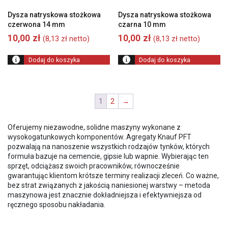
Dysza natryskowa stożkowa
Dysza natryskowa stożkowa
czerwona 14 mm
czarna 10 mm
10,00
zł
10,00
zł
(
8,13
zł
netto)
(
8,13
zł
netto)
Dodaj do koszyka
Dodaj do koszyka
1
2
→
Oferujemy niezawodne, solidne maszyny wykonane z
wysokogatunkowych komponentów. Agregaty Knauf
PFT
pozwalają na nanoszenie wszystkich rodzajów tynków, których
formuła bazuje na cemencie, gipsie lub wapnie. Wybierając ten
sprzęt, odciążasz swoich pracowników, równocześnie
gwarantując klientom krótsze terminy realizacji zleceń. Co ważne,
bez strat związanych z jakością naniesionej warstwy – metoda
maszynowa jest znacznie dokładniejsza i efektywniejsza od
ręcznego sposobu nakładania.