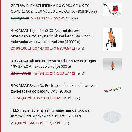
ZESTAW FLEX SZLIFIERKA DO GIPSU GE 6 X-EC
ODKURZACZ FLEX VCE 33 L AC-SET 534958 (Kopia)
Pierwotna
Aktualna
5 900,00
zł
5 600,00
zł
4 552,85
zł
(
netto)
cena
cena
wynosiła:
wynosi:
ROKAMAT Tigris 1250 CX Akumulatorowa
5
5
przecinarka izolacyjna 2x akumulator 18V 5.2Ah i
900,00 zł.
600,00 zł.
ładowarka w drewnianej walizce (54000-a)
Pierwotna
Aktualna
23 985,00
zł
20 147,00
zł
16 379,67
zł
(
netto)
cena
cena
wynosiła:
wynosi:
ROKAMAT Akumulatorowa pilarka do izolacji Tigris
23
20
18V 2x 5,2 Ah z ładowarką (53000-a)
985,00 zł.
147,00 zł.
Pierwotna
Aktualna
22 017,00
zł
18 494,00
zł
15 035,77
zł
(
netto)
cena
cena
wynosiła:
wynosi:
ROKAMAT Skate CX Profesjonalna akumulatorowa
22
18
zacieraczka do betonu CAS (93060)
017,00 zł.
494,00 zł.
Pierwotna
Aktualna
11 747,00
zł
9 867,00
zł
8 021,95
zł
(
netto)
cena
cena
wynosiła:
wynosi:
FLEX Papier ścierny szlifowanie mimośrodowe,
11
9
Xtreme P220 opakowanie 12 szt. (531907)
747,00 zł.
867,00 zł.
Pierwotna
Aktualna
216,00
zł
144,00
zł
117,07
zł
(
netto)
cena
cena