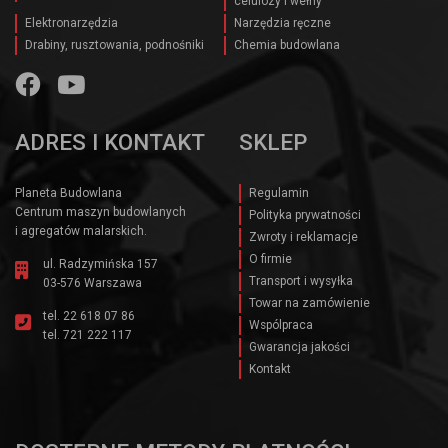
celulozy i wełny
Elektronarzędzia
Narzędzia ręczne
Drabiny, rusztowania, podnośniki
Chemia budowlana
ADRES I KONTAKT
SKLEP
Planeta Budowlana
Regulamin
Centrum maszyn budowlanych
Polityka prywatności
i agregatów malarskich.
Zwroty i reklamacje
O firmie
ul. Radzymińska 157
Transport i wysyłka
03-576 Warszawa
Towar na zamówienie
tel.
22 618 07 86
Wspólpraca
tel.
721 222 117
Gwarancja jakości
Kontakt