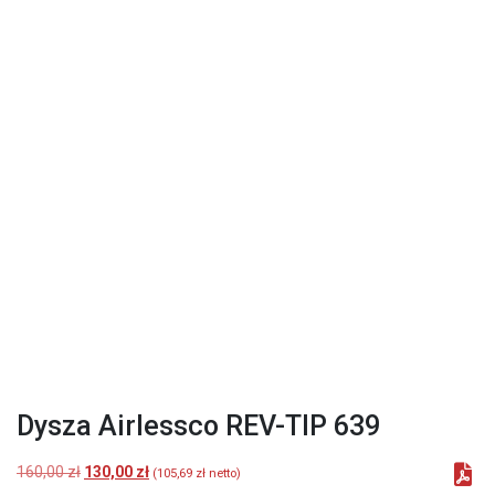
Dysza Airlessco REV-TIP 639
Pierwotna
Aktualna
160,00
zł
130,00
zł
(
105,69
zł
netto)
cena
cena