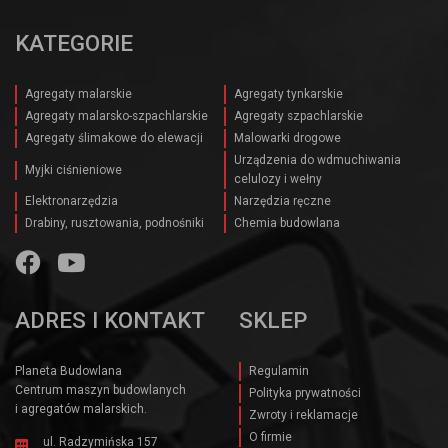
KATEGORIE
Agregaty malarskie
Agregaty tynkarskie
Agregaty malarsko-szpachlarskie
Agregaty szpachlarskie
Agregaty ślimakowe do elewacji
Malowarki drogowe
Urządzenia do wdmuchiwania
Myjki ciśnieniowe
celulozy i wełny
Elektronarzędzia
Narzędzia ręczne
Drabiny, rusztowania, podnośniki
Chemia budowlana
ADRES I KONTAKT
SKLEP
Planeta Budowlana
Regulamin
Centrum maszyn budowlanych
Polityka prywatności
i agregatów malarskich.
Zwroty i reklamacje
O firmie
ul. Radzymińska 157