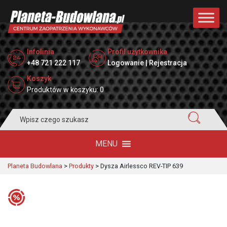
Infolinia
Profil użytkownika
+48 721 222 117
Logowanie | Rejestracja
Koszyk
Produktów w koszyku: 0
Search
for:
MENU
Planeta Budowlana
>
Produkty
>
Dysza Airlessco REV-TIP 639