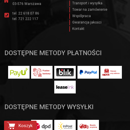
Transport i wysyłka
03-576 Warszawa
Towar na zamówienie
tel.
22 618 07 86
Wspólpraca
tel.
721 222 117
Gwarancja jakości
Kontakt
DOSTĘPNE METODY PŁATNOŚCI
DOSTĘPNE METODY WYSYŁKI
Koszyk