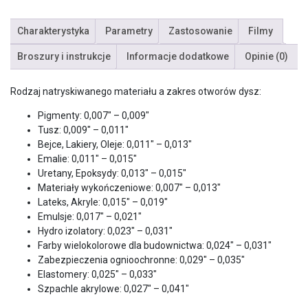
Charakterystyka
Parametry
Zastosowanie
Filmy
Broszury i instrukcje
Informacje dodatkowe
Opinie (0)
Rodzaj natryskiwanego materiału a zakres otworów dysz:
Pigmenty: 0,007″ – 0,009″
Tusz: 0,009″ – 0,011″
Bejce, Lakiery, Oleje: 0,011″ – 0,013″
Emalie: 0,011″ – 0,015″
Uretany, Epoksydy: 0,013″ – 0,015″
Materiały wykończeniowe: 0,007″ – 0,013″
Lateks, Akryle: 0,015″ – 0,019″
Emulsje: 0,017″ – 0,021″
Hydro izolatory: 0,023″ – 0,031″
Farby wielokolorowe dla budownictwa: 0,024″ – 0,031″
Zabezpieczenia ognioochronne: 0,029″ – 0,035″
Elastomery: 0,025″ – 0,033″
Szpachle akrylowe: 0,027″ – 0,041″