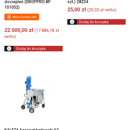
dociepleń (DROPPRO 8P
szt.) 28234
101052)
25,00
zł
(
20,33
zł
netto)
Dodaj do koszyka
22 000,00
zł
(
17 886,18
zł
netto)
Dodaj do koszyka
KALETA Agregat tynkarski A2