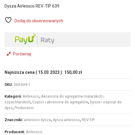
wynosiła:
wynosi:
Dysza Airlessco REV-TIP 639
160,00 zł.
130,00 zł.
Dodaj do obserwowanych
Porównaj
Najniższa cena (
15.03.2023
):
150,00
zł
SKU:
560-639-1
Kategorii:
Airlessco
,
Akcesoria do agregatów malarskich i
szpachlarskich
,
Części i akcesoria do agregatów
,
Dysze i osprzęt do
dysz
,
Producenci
Znaczniki:
airlessco dysza
,
dysza airlessco
,
REV-TIP
Producent:
Airlessco