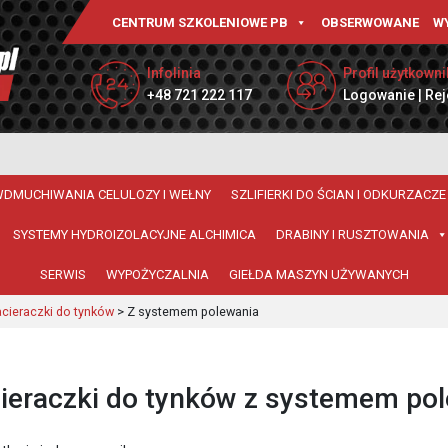
CENTRUM SZKOLENIOWE PB
OBSERWOWANE
W
Infolinia
Profil użytkowni
+48 721 222 117
Logowanie | Rej
WDMUCHIWANIA CELULOZY I WEŁNY
SZLIFIERKI DO ŚCIAN I ODKURZACZE
SYSTEMY HYDROIZOLACYJNE ALCHIMICA
DRABINY I RUSZTOWANIA
SERWIS
WYPOŻYCZALNIA
GIEŁDA MASZYN UŻYWANYCH
cieraczki do tynków
>
Z systemem polewania
ieraczki do tynków z systemem po