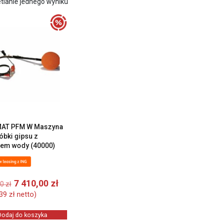
tlanie jednego wyniku
AT PFM W Maszyna
óbki gipsu z
iem wody (40000)
Pierwotna
Aktualna
7 410,00
zł
00
zł
cena
cena
,39
zł
netto)
wynosiła:
wynosi:
9
7
Dodaj do koszyka
261,00 zł.
410,00 zł.