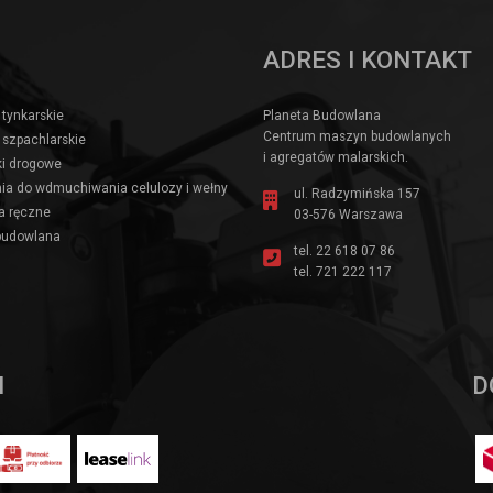
ADRES I KONTAKT
 tynkarskie
Planeta Budowlana
Centrum maszyn budowlanych
 szpachlarskie
i agregatów malarskich.
i drogowe
ia do wdmuchiwania celulozy i wełny
ul. Radzymińska 157
a ręczne
03-576 Warszawa
budowlana
tel.
22 618 07 86
tel.
721 222 117
I
D