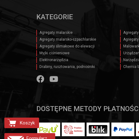
KATEGORIE
Agregaty malarskie
Agregaty
Agregaty malarsko-szpachlarskie
Agregaty
Agregaty ślimakowe do elewacji
Malowark
Myjki ciśnieniowe
Urządzen
Elektronarzędzia
Narzędzi
Drabiny, rusztowania, podnośniki
Chemia 
DOSTĘPNE METODY PŁATNOŚC
Koszyk
Formularz