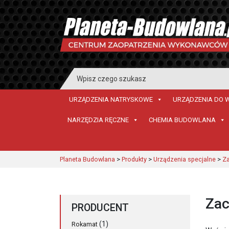
Search
for:
URZĄDZENIA NATRYSKOWE
URZĄDZENIA DO 
NARZĘDZIA RĘCZNE
CHEMIA BUDOWLANA
Planeta Budowlana
>
Produkty
>
Urządzenia specjalne
>
Za
Zac
PRODUCENT
(1)
Rokamat