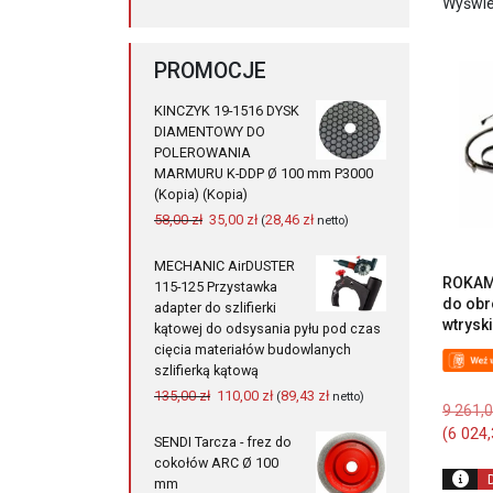
Wyświe
PROMOCJE
KINCZYK 19-1516 DYSK
DIAMENTOWY DO
POLEROWANIA
MARMURU K-DDP Ø 100 mm P3000
(Kopia) (Kopia)
Pierwotna
Aktualna
58,00
zł
35,00
zł
28,46
zł
(
netto)
cena
cena
wynosiła:
wynosi:
MECHANIC AirDUSTER
58,00 zł.
35,00 zł.
ROKAM
115-125 Przystawka
do obr
adapter do szlifierki
wtrysk
kątowej do odsysania pyłu pod czas
cięcia materiałów budowlanych
szlifierką kątową
Pierwotna
Aktualna
135,00
zł
110,00
zł
89,43
zł
(
netto)
9 261,
cena
cena
(
6 024
wynosiła:
wynosi:
SENDI Tarcza - frez do
135,00 zł.
110,00 zł.
cokołów ARC Ø 100
mm