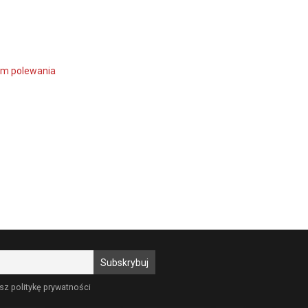
m polewania
sz politykę prywatności