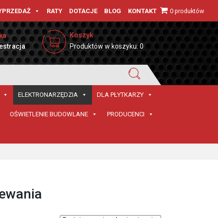
0 produktów
YPRZEDAŻ
RATY
DOTACJE
BLOG
KONTAKT
Koszyk
ka
estracja
Produktów w koszyku: 0
ELEKTRONARZĘDZIA
DLA PŁYTKARZY
OŚWIETLENIE BUDOWLANE
PRODUCENCI
lewania