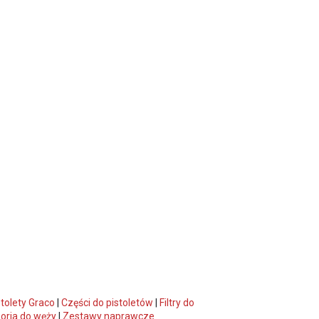
stolety Graco
|
Części do pistoletów
|
Filtry do
oria do węży
|
Zestawy naprawcze