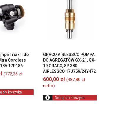
pa Triax II do
GRACO AIRLESSCO POMPA
Ultra Cordless
DO AGREGATÓW GX-21, GX-
 18V 17P186
19 GRACO, SP 380
AIRLESSCO 17J759/24Y472
ł
(
772,36
zł
600,00
zł
(
487,80
zł
netto)
j do koszyka
Dodaj do koszyka