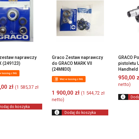
wysokiej
do
niskiej
zestaw naprawczy
Graco Zestaw naprawczy
GRACO Pom
 (249123)
do GRACO MARK VII
pistoletu 
(24M830)
Handheld
950,00
z
netto)
0,00
zł
(
1 585,37
zł
1 900,00
zł
(
1 544,72
zł
Doda
netto)
Dodaj do koszyka
Dodaj do koszyka