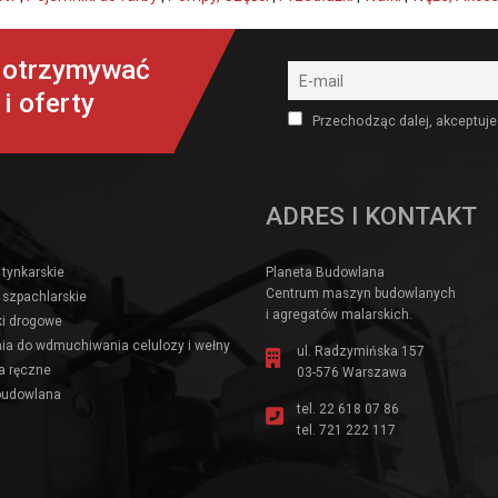
y otrzymywać
i oferty
Przechodząc dalej, akceptuje
ADRES I KONTAKT
 tynkarskie
Planeta Budowlana
Centrum maszyn budowlanych
 szpachlarskie
i agregatów malarskich.
i drogowe
ia do wdmuchiwania celulozy i wełny
ul. Radzymińska 157
a ręczne
03-576 Warszawa
budowlana
tel.
22 618 07 86
tel.
721 222 117