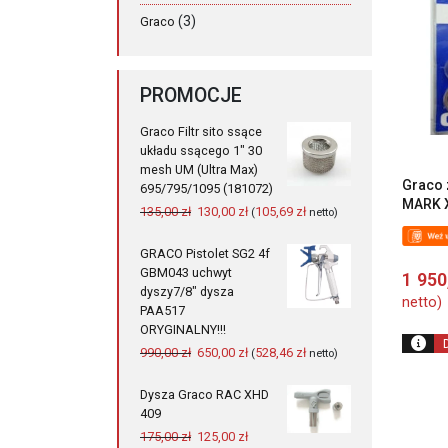
(3)
Graco
PROMOCJE
Graco Filtr sito ssące
układu ssącego 1" 30
mesh UM (Ultra Max)
Graco 
695/795/1095 (181072)
MARK X
Pierwotna
Aktualna
135,00
zł
130,00
zł
105,69
zł
(
netto)
cena
cena
wynosiła:
wynosi:
GRACO Pistolet SG2 4f
135,00 zł.
130,00 zł.
GBM043 uchwyt
1 95
dyszy7/8" dysza
netto)
PAA517
ORYGINALNY!!!
Pierwotna
Aktualna
990,00
zł
650,00
zł
528,46
zł
(
netto)
cena
cena
wynosiła:
wynosi:
Dysza Graco RAC XHD
990,00 zł.
650,00 zł.
409
Pierwotna
Aktualna
175,00
zł
125,00
zł