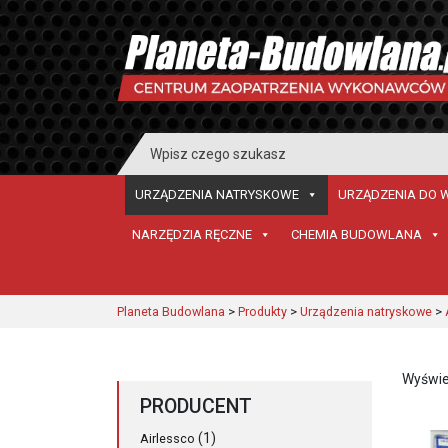
Search
for:
URZĄDZENIA NATRYSKOWE
URZĄDZENIA DO 
NARZĘDZIA RĘCZNE
CHEMIA BUDOWLANA
Planeta Budowlana
>
Produkty
>
Urządzenia natryskowe
>
Wyświe
PRODUCENT
(1)
Airlessco