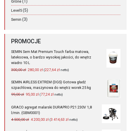
(1)
Gröne
(5)
Level5
(3)
Semin
PROMOCJE
SEMIN Sem Mat Premium Touch farba matowa,
lateksowa, o bardzo wysokiej jakości, do wnętrz
wiadro 10 L
Pierwotna
Aktualna
300,00
zł
280,00
zł
227,64
zł
(
netto)
cena
cena
wynosiła:
wynosi:
SEMIN AIRLESS EXTREM (DGS) Gotowa gładź
300,00 zł.
280,00 zł.
szpachlowa, maszynowa do wnętrz worek 25 kg
Pierwotna
Aktualna
99,00
zł
95,00
zł
77,24
zł
(
netto)
cena
cena
wynosiła:
wynosi:
GRACO agregat malarski DURAPRO P21 230V 1,8
99,00 zł.
95,00 zł.
l/min. (GBM0001)
Pierwotna
Aktualna
4 500,00
zł
4 200,00
zł
3 414,63
zł
(
netto)
cena
cena
wynosiła:
wynosi: