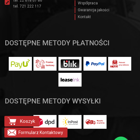
tel.
22 618 07 86
Wspólpraca
tel.
721 222 117
Gwarancja jakości
Kontakt
DOSTĘPNE METODY PŁATNOŚCI
DOSTĘPNE METODY WYSYŁKI
Koszyk
Formularz
Kontaktowy