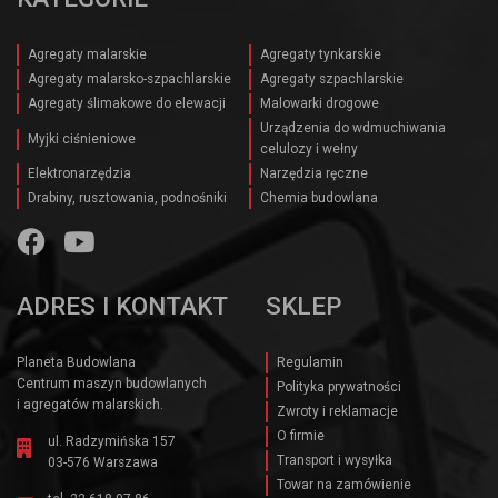
Agregaty malarskie
Agregaty tynkarskie
Agregaty malarsko-szpachlarskie
Agregaty szpachlarskie
Agregaty ślimakowe do elewacji
Malowarki drogowe
Urządzenia do wdmuchiwania
Myjki ciśnieniowe
celulozy i wełny
Elektronarzędzia
Narzędzia ręczne
Drabiny, rusztowania, podnośniki
Chemia budowlana
ADRES I KONTAKT
SKLEP
Planeta Budowlana
Regulamin
Centrum maszyn budowlanych
Polityka prywatności
i agregatów malarskich.
Zwroty i reklamacje
O firmie
ul. Radzymińska 157
Transport i wysyłka
03-576 Warszawa
Towar na zamówienie