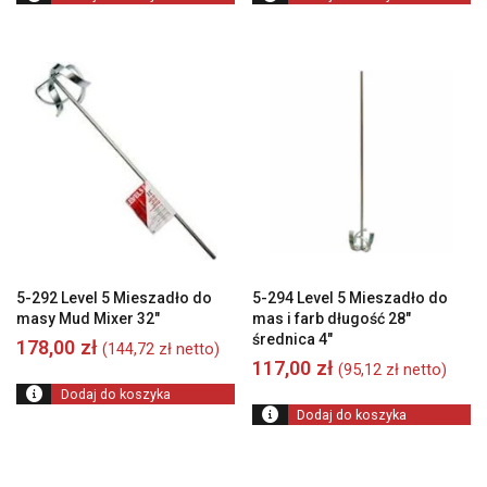
5-292 Level 5 Mieszadło do
5-294 Level 5 Mieszadło do
masy Mud Mixer 32″
mas i farb długość 28″
średnica 4″
178,00
zł
(
144,72
zł
netto)
117,00
zł
(
95,12
zł
netto)
Dodaj do koszyka
Dodaj do koszyka