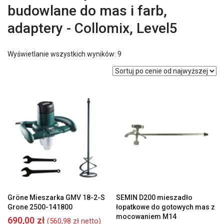
budowlane do mas i farb,
adaptery - Collomix, Level5
Posortowane
Wyświetlanie wszystkich wyników: 9
według
ceny:
od
wysokiej
do
niskiej
Gröne Mieszarka GMV 18-2-S
SEMIN D200 mieszadło
Grone 2500-141800
łopatkowe do gotowych mas z
mocowaniem M14
690,00
zł
(
560,98
zł
netto)