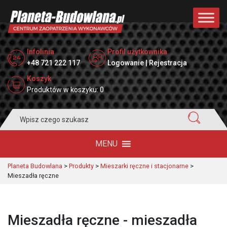
Infolinia
Profil użytkownika
+48 721 222 117
Logowanie | Rejestracja
Koszyk
Produktów w koszyku: 0
Search
for:
MENU
Planeta Budowlana
>
Produkty
>
Mieszarki ręczne i stacjonarne
>
Mieszadła ręczne
Mieszadła ręczne - mieszadła