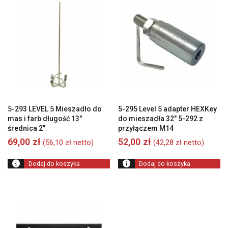
5-293 LEVEL 5 Mieszadło do
5-295 Level 5 adapter HEXKey
mas i farb długość 13″
do mieszadła 32″ 5-292 z
średnica 2″
przyłączem M14
69,00
zł
52,00
zł
(
56,10
zł
netto)
(
42,28
zł
netto)
Dodaj do koszyka
Dodaj do koszyka