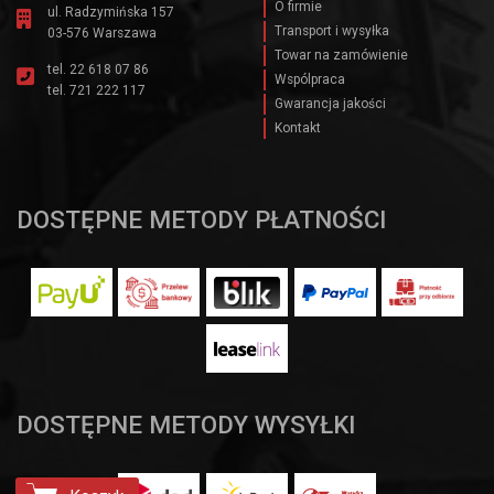
O firmie
ul. Radzymińska 157
Transport i wysyłka
03-576 Warszawa
Towar na zamówienie
tel.
22 618 07 86
Wspólpraca
tel.
721 222 117
Gwarancja jakości
Kontakt
DOSTĘPNE METODY PŁATNOŚCI
DOSTĘPNE METODY WYSYŁKI