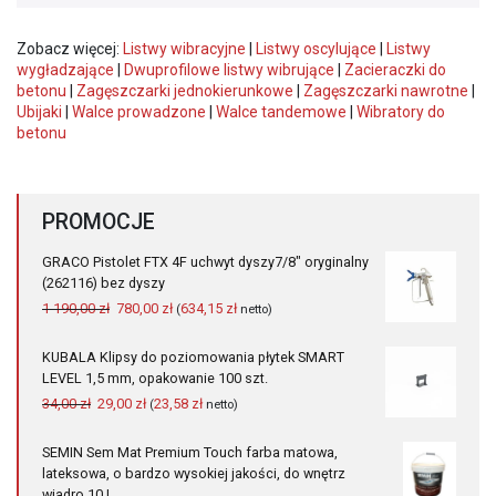
Zobacz więcej:
Listwy wibracyjne
|
Listwy oscylujące
|
Listwy
wygładzające
|
Dwuprofilowe listwy wibrujące
|
Zacieraczki do
betonu
|
Zagęszczarki jednokierunkowe
|
Zagęszczarki nawrotne
|
Ubijaki
|
Walce prowadzone
|
Walce tandemowe
|
Wibratory do
betonu
PROMOCJE
GRACO Pistolet FTX 4F uchwyt dyszy7/8" oryginalny
(262116) bez dyszy
Pierwotna
Aktualna
1 190,00
zł
780,00
zł
634,15
zł
(
netto)
cena
cena
wynosiła:
wynosi:
KUBALA Klipsy do poziomowania płytek SMART
1
780,00 zł.
LEVEL 1,5 mm, opakowanie 100 szt.
190,00 zł.
Pierwotna
Aktualna
34,00
zł
29,00
zł
23,58
zł
(
netto)
cena
cena
wynosiła:
wynosi:
SEMIN Sem Mat Premium Touch farba matowa,
34,00 zł.
29,00 zł.
lateksowa, o bardzo wysokiej jakości, do wnętrz
wiadro 10 L