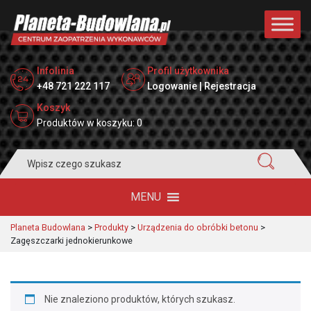
Infolinia
Profil użytkownika
+48 721 222 117
Logowanie | Rejestracja
Koszyk
Produktów w koszyku: 0
Search
for:
MENU
Planeta Budowlana
>
Produkty
>
Urządzenia do obróbki betonu
>
Zagęszczarki jednokierunkowe
Nie znaleziono produktów, których szukasz.