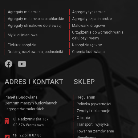
Agregaty malarskie
Agregaty tynkarskie
Agregaty malarsko-szpachlarskie
Agregaty szpachlarskie
Agregaty ślimakowe do elewacji
Malowarki drogowe
Urządzenia do wdmuchiwania
Myjki ciśnieniowe
celulozy i wełny
Elektronarzędzia
Narzędzia ręczne
Drabiny, rusztowania, podnośniki
Chemia budowlana
ADRES I KONTAKT
SKLEP
Planeta Budowlana
Regulamin
Centrum maszyn budowlanych
Polityka prywatności
i agregatów malarskich.
Zwroty i reklamacje
O firmie
ul. Radzymińska 157
Transport i wysyłka
03-576 Warszawa
Towar na zamówienie
tel.
22 618 07 86
Wspólpraca