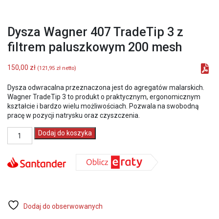
Dysza Wagner 407 TradeTip 3 z
filtrem paluszkowym 200 mesh
150,00
zł
(
121,95
zł
netto)
Dysza odwracalna przeznaczona jest do agregatów malarskich.
Wagner TradeTip 3 to produkt o praktycznym, ergonomicznym
kształcie i bardzo wielu możliwościach. Pozwala na swobodną
pracę w pozycji natrysku oraz czyszczenia.
ilość
Dodaj do koszyka
Dysza
Wagner
407
TradeTip
3
z
filtrem
paluszkowym
Dodaj do obserwowanych
200