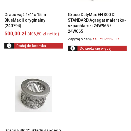
Graco wąż 1/4″ x 15 m
Graco DutyMax EH 300 DI
BlueMax II oryginalny
STANDARD Agregat malarsko-
(240794)
szpachlarski 24W965 /
24W065
500,00
zł
(
406,50
zł
netto)
Zapytaj o cenę:
tel. 721-222-117
Dodaj do koszyka
Dowiedz się więcej
Graco Filtr 1″ układu ssącego