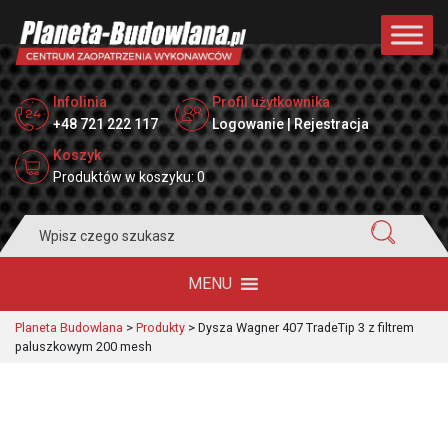
Infolinia
Profil użytkownika
+48 721 222 117
Logowanie | Rejestracja
Koszyk
Produktów w koszyku: 0
Search
for:
MENU
Planeta Budowlana
>
Produkty
>
Dysza Wagner 407 TradeTip 3 z filtrem
paluszkowym 200 mesh