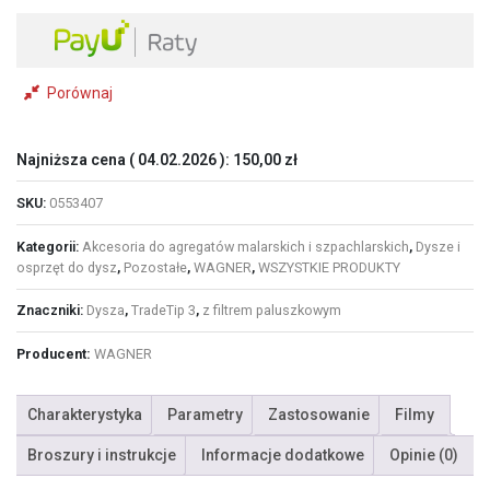
mesh
Porównaj
Najniższa cena (
04.02.2026
):
150,00
zł
SKU:
0553407
Kategorii:
Akcesoria do agregatów malarskich i szpachlarskich
,
Dysze i
osprzęt do dysz
,
Pozostałe
,
WAGNER
,
WSZYSTKIE PRODUKTY
Znaczniki:
Dysza
,
TradeTip 3
,
z filtrem paluszkowym
Producent:
WAGNER
Charakterystyka
Parametry
Zastosowanie
Filmy
Broszury i instrukcje
Informacje dodatkowe
Opinie (0)