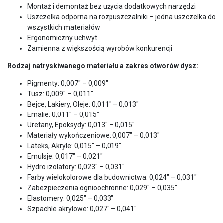
Montaż i demontaż bez użycia dodatkowych narzędzi
Uszczelka odporna na rozpuszczalniki – jedna uszczelka do
wszystkich materiałów
Ergonomiczny uchwyt
Zamienna z większością wyrobów konkurencji
Rodzaj natryskiwanego materiału a zakres otworów dysz:
Pigmenty: 0,007″ – 0,009″
Tusz: 0,009″ – 0,011″
Bejce, Lakiery, Oleje: 0,011″ – 0,013″
Emalie: 0,011″ – 0,015″
Uretany, Epoksydy: 0,013″ – 0,015″
Materiały wykończeniowe: 0,007″ – 0,013″
Lateks, Akryle: 0,015″ – 0,019″
Emulsje: 0,017″ – 0,021″
Hydro izolatory: 0,023″ – 0,031″
Farby wielokolorowe dla budownictwa: 0,024″ – 0,031″
Zabezpieczenia ognioochronne: 0,029″ – 0,035″
Elastomery: 0,025″ – 0,033″
Szpachle akrylowe: 0,027″ – 0,041″