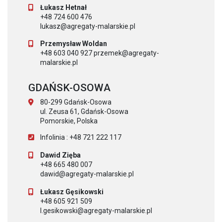
Łukasz Hetnał
+48 724 600 476
lukasz@agregaty-malarskie.pl
Przemysław Woldan
+48 603 040 927 przemek@agregaty-
malarskie.pl
GDAŃSK-OSOWA
80-299 Gdańsk-Osowa
ul. Zeusa 61, Gdańsk-Osowa
Pomorskie, Polska
Infolinia : +48 721 222 117
Dawid Zięba
+48 665 480 007
dawid@agregaty-malarskie.pl
Łukasz Gęsikowski
+48 605 921 509
l.gesikowski@agregaty-malarskie.pl