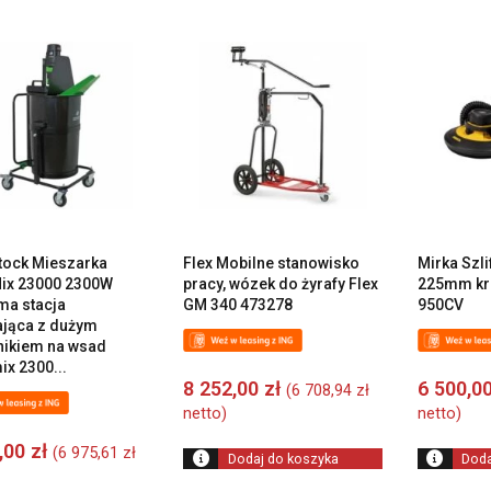
tock Mieszarka
Flex Mobilne stanowisko
Mirka Szli
ix 23000 2300W
pracy, wózek do żyrafy Flex
225mm kr
a stacja
GM 340 473278
950CV
jąca z dużym
ikiem na wsad
ix 2300...
8 252,00
zł
6 500,0
(
6 708,94
zł
netto)
netto)
0,00
zł
(
6 975,61
zł
Dodaj do koszyka
Doda