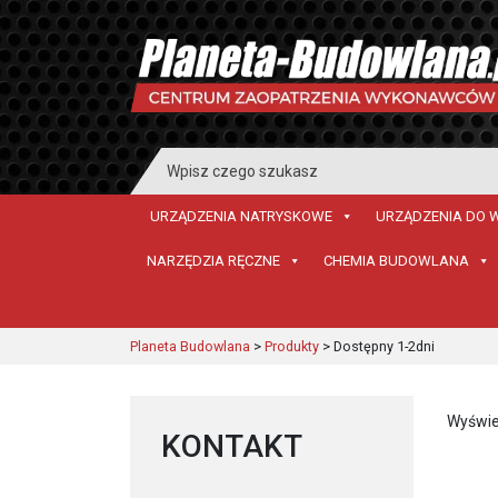
Search
for:
URZĄDZENIA NATRYSKOWE
URZĄDZENIA DO 
NARZĘDZIA RĘCZNE
CHEMIA BUDOWLANA
Planeta Budowlana
>
Produkty
>
Dostępny 1-2dni
Wyświe
KONTAKT