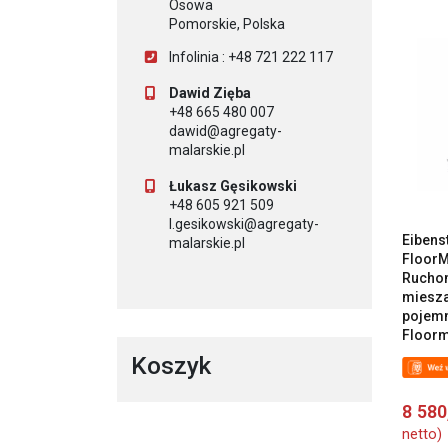
Osowa
Pomorskie, Polska
Infolinia : +48 721 222 117
Dawid Zięba
+48 665 480 007
dawid@agregaty-
malarskie.pl
Łukasz Gęsikowski
+48 605 921 509
l.gesikowski@agregaty-
Eibens
malarskie.pl
FloorM
Ruchom
miesza
pojemn
Floorm
Koszyk
8 58
netto)