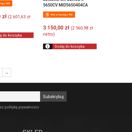
5650CV MID5650404CA
0
zł
(
2 601,63
zł
3 150,00
zł
(
2 560,98
zł
netto)
j do koszyka
Dodaj do koszyka
9
→
sz politykę prywatności