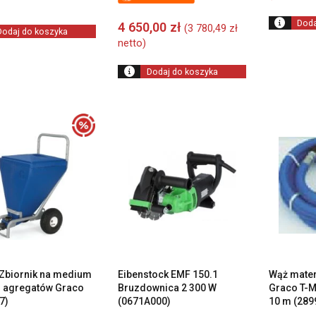
Doda
4 650,00
zł
(
3 780,49
zł
Dodaj do koszyka
netto)
Dodaj do koszyka
Zbiornik na medium
Eibenstock EMF 150.1
Wąż mater
o agregatów Graco
Bruzdownica 2 300 W
Graco T-M
7)
(0671A000)
10 m (289