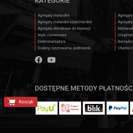
KATEGORIE
Agregaty malarskie
Agregaty
Agregaty malarsko-szpachlarskie
Agregaty
Agregaty ślimakowe do elewacji
Malowark
Myjki ciśnieniowe
Urządzen
Elektronarzędzia
Narzędzi
Drabiny, rusztowania, podnośniki
Chemia 
DOSTĘPNE METODY PŁATNOŚC
Koszyk