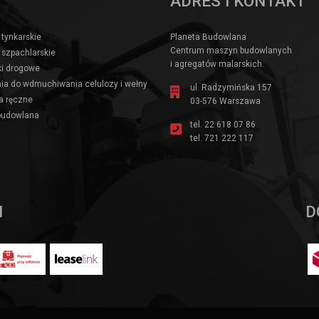
ADRES I KONTAKT
 tynkarskie
Planeta Budowlana
Centrum maszyn budowlanych
 szpachlarskie
i agregatów malarskich.
i drogowe
ia do wdmuchiwania celulozy i wełny
ul. Radzymińska 157
a ręczne
03-576 Warszawa
budowlana
tel.
22 618 07 86
tel.
721 222 117
I
D