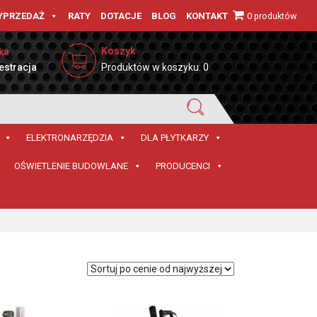
0 produktów
YPRZEDAŻ
RATY
DOTACJE
BLOG
KONTAKT
Koszyk
ka
estracja
Produktów w koszyku: 0
ELEKTRONARZĘDZIA
DLA PŁYTKARZY
OŚWIETLENIE BUDOWLANE
PRODUCENCI