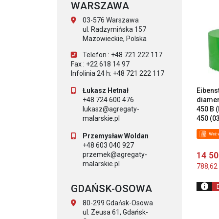
WARSZAWA
03-576 Warszawa
ul. Radzymińska 157
Mazowieckie, Polska
Telefon : +48 721 222 117
Fax : +22 618 14 97
Infolinia 24 h: +48 721 222 117
Eibens
Łukasz Hetnał
diamen
+48 724 600 476
450 B 
lukasz@agregaty-
450 (0
malarskie.pl
Przemysław Woldan
+48 603 040 927
14 5
przemek@agregaty-
malarskie.pl
788,6
GDAŃSK-OSOWA
80-299 Gdańsk-Osowa
ul. Zeusa 61, Gdańsk-