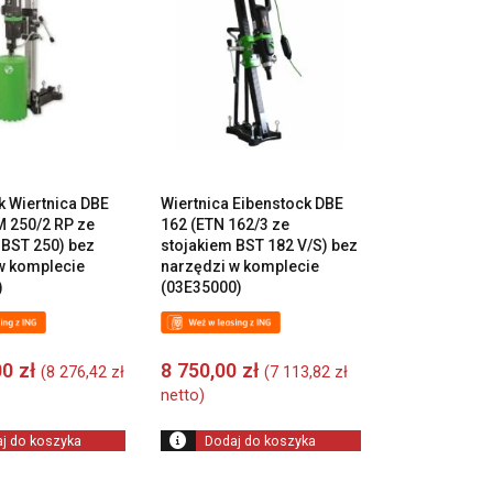
k Wiertnica DBE
Wiertnica Eibenstock DBE
M 250/2 RP ze
162 (ETN 162/3 ze
 BST 250) bez
stojakiem BST 182 V/S) bez
w komplecie
narzędzi w komplecie
)
(03E35000)
00
zł
8 750,00
zł
(
8 276,42
zł
(
7 113,82
zł
netto)
j do koszyka
Dodaj do koszyka