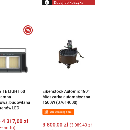
Dodaj do koszyka
SITE LIGHT 60
Eibenstock Automix 1801
 lampa
Mieszarka automatyczna
iowa, budowlana
1500W (07614000)
menów LED
Pierwotna
Aktualna
4 317,00
zł
ł
3 800,00
zł
(
3 089,43
zł
cena
cena
zł
netto)