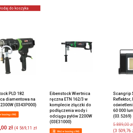
Dodaj do koszyka
tock PLD 182
Eibenstock Wiertnica
Scangrip 
ica diamentowa na
ręczna ETN 162/3 w
Reflektor,
 2300W (0343P000)
komplecie złączki do
oświetlen
podłączenia wody i
60 000 lu
odciągu pyłów 2200W
(03.5269)
(03E31000)
5 889,00
z
0,00
zł
(
4 569,11
zł
(
3 509,76