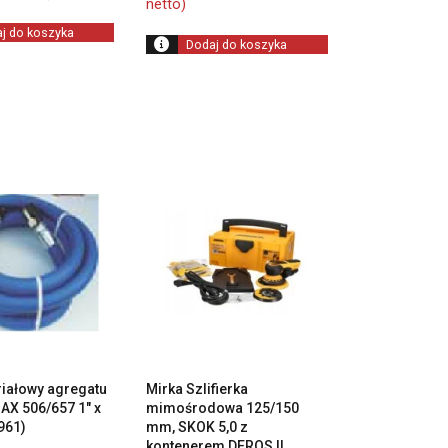
netto)
wynosiła:
wynosi:
5
4
j do koszyka
889,00 zł.
317,00 zł.
Dodaj do koszyka
iałowy agregatu
Mirka Szlifierka
AX 506/657 1″ x
mimośrodowa 125/150
961)
mm, SKOK 5,0 z
kontenerem DEROS II