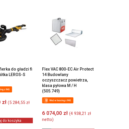
fierka do gładzi fi
Flex VAC 800-EC Air Protect
ótka LEROS-S
14 Budowlany
oczyszczacz powietrza,
klasa pyłowa M / H
(505.749)
0
zł
(
5 284,55
zł
6 074,00
zł
(
4 938,21
zł
netto)
j do koszyka