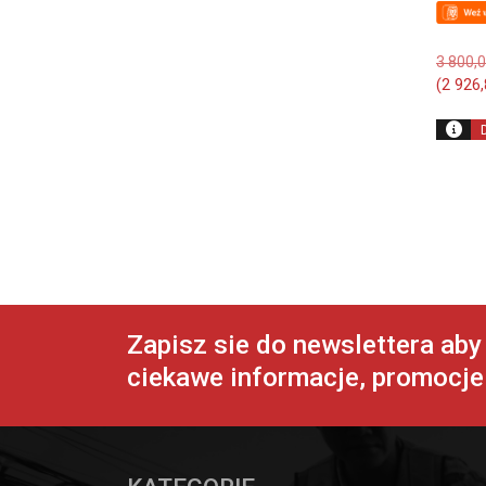
3 800,
(
2 926
Zapisz sie do newslettera ab
ciekawe informacje, promocje 