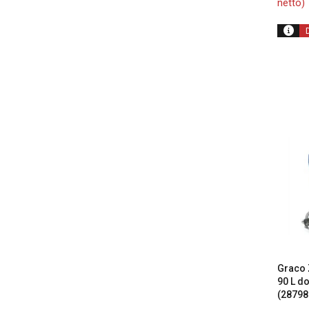
netto)
Graco 
90 L d
(28798