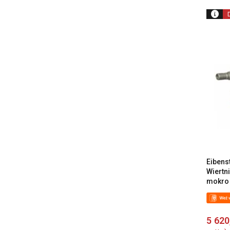
Eibens
Wiertn
mokro
5 62