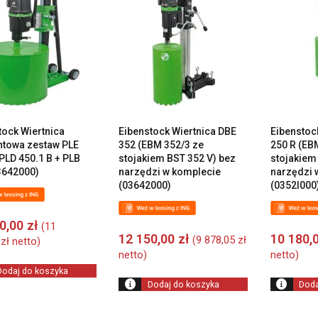
wysokiej
do
niskiej
tock Wiertnica
Eibenstock Wiertnica DBE
Eibenstoc
towa zestaw PLE
352 (EBM 352/3 ze
250 R (EB
(PLD 450.1 B + PLB
stojakiem BST 352 V) bez
stojakiem
3642000)
narzędzi w komplecie
narzędzi 
(03642000)
(0352I000
00,00
zł
(
11
12 150,00
zł
10 180,
(
9 878,05
zł
2
zł
netto)
netto)
netto)
Dodaj do koszyka
Dodaj do koszyka
Doda