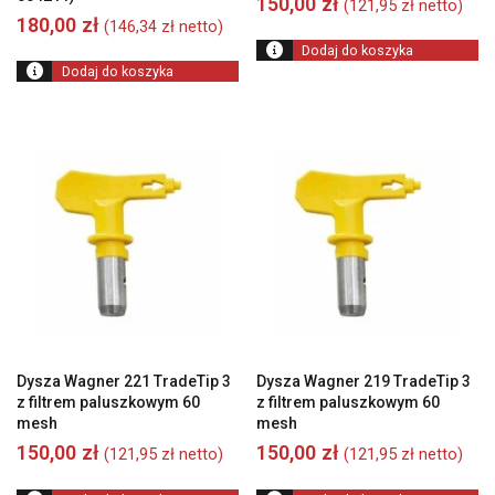
150,00
zł
(
121,95
zł
netto)
180,00
zł
(
146,34
zł
netto)
Dodaj do koszyka
Dodaj do koszyka
Dysza Wagner 221 TradeTip 3
Dysza Wagner 219 TradeTip 3
z filtrem paluszkowym 60
z filtrem paluszkowym 60
mesh
mesh
150,00
zł
150,00
zł
(
121,95
zł
netto)
(
121,95
zł
netto)