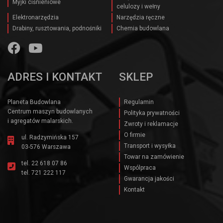
Myjki ciśnieniowe
celulozy i wełny
Elektronarzędzia
Narzędzia ręczne
Drabiny, rusztowania, podnośniki
Chemia budowlana
ADRES I KONTAKT
SKLEP
Planeta Budowlana
Regulamin
Centrum maszyn budowlanych
Polityka prywatności
i agregatów malarskich.
Zwroty i reklamacje
O firmie
ul. Radzymińska 157
Transport i wysyłka
03-576 Warszawa
Towar na zamówienie
tel.
22 618 07 86
Wspólpraca
tel.
721 222 117
Gwarancja jakości
Kontakt