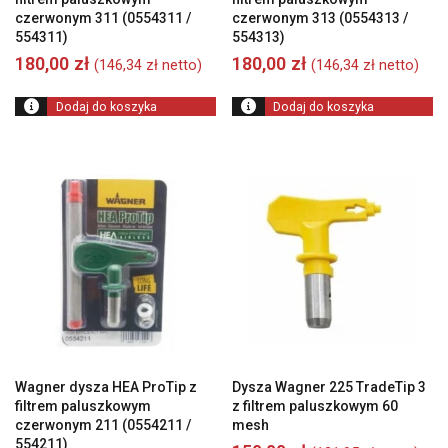
czerwonym 311 (0554311 /
czerwonym 313 (0554313 /
554311)
554313)
180,00
zł
180,00
zł
(
146,34
zł
netto)
(
146,34
zł
netto)
Dodaj do koszyka
Dodaj do koszyka
Wagner dysza HEA ProTip z
Dysza Wagner 225 TradeTip 3
filtrem paluszkowym
z filtrem paluszkowym 60
czerwonym 211 (0554211 /
mesh
554211)