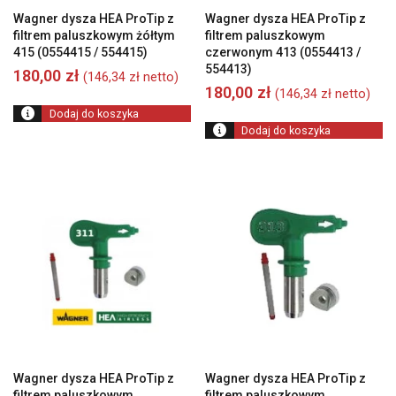
Wagner dysza HEA ProTip z
Wagner dysza HEA ProTip z
filtrem paluszkowym żółtym
filtrem paluszkowym
415 (0554415 / 554415)
czerwonym 413 (0554413 /
554413)
180,00
zł
(
146,34
zł
netto)
180,00
zł
(
146,34
zł
netto)
Dodaj do koszyka
Dodaj do koszyka
Wagner dysza HEA ProTip z
Wagner dysza HEA ProTip z
filtrem paluszkowym
filtrem paluszkowym