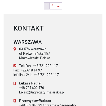
1
2
→
KONTAKT
WARSZAWA
03-576 Warszawa
ul. Radzymińska 157
Mazowieckie, Polska
Telefon : +48 721 222 117
Fax : +22 618 14 97
Infolinia 24 h: +48 721 222 117
Łukasz Hetnał
+48 724 600 476
lukasz@agregaty-malarskie.pl
Przemysław Woldan
+48 603 040 927 przemek@agregaty-