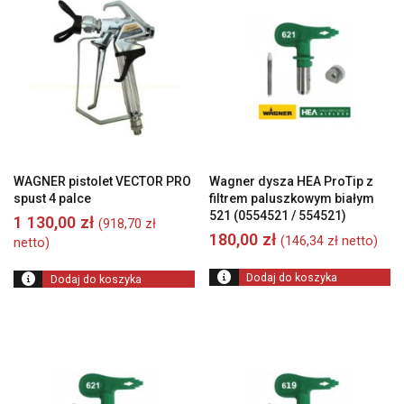
od
wysokiej
do
niskiej
WAGNER pistolet VECTOR PRO
Wagner dysza HEA ProTip z
spust 4 palce
filtrem paluszkowym białym
521 (0554521 / 554521)
1 130,00
zł
(
918,70
zł
180,00
zł
(
146,34
zł
netto)
netto)
Dodaj do koszyka
Dodaj do koszyka