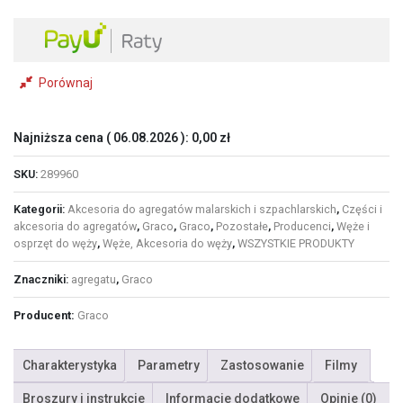
Porównaj
Najniższa cena (
06.08.2026
):
0,00
zł
SKU:
289960
Kategorii:
Akcesoria do agregatów malarskich i szpachlarskich
,
Części i
akcesoria do agregatów
,
Graco
,
Graco
,
Pozostałe
,
Producenci
,
Węże i
osprzęt do węży
,
Węże, Akcesoria do węży
,
WSZYSTKIE PRODUKTY
Znaczniki:
agregatu
,
Graco
Producent:
Graco
Charakterystyka
Parametry
Zastosowanie
Filmy
Broszury i instrukcje
Informacje dodatkowe
Opinie (0)