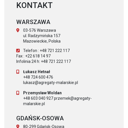
KONTAKT
WARSZAWA
03-576 Warszawa
ul. Radzymińska 157
Mazowieckie, Polska
Telefon : +48 721 222 117
Fax : +22 618 14 97
Infolinia 24 h: +48 721 222 117
Łukasz Hetnał
+48 724 600 476
lukasz@agregaty-malarskie.pl
Przemysław Woldan
+48 603 040 927 przemek@agregaty-
malarskie.pl
GDAŃSK-OSOWA
80-299 Gdańsk-Osowa