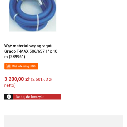
Wąż materiałowy agregatu
Graco T-MAX 506/657 1″ x 10
m (289961)
3 200,00
zł
(
2 601,63
zł
netto)
Dodaj do koszyka