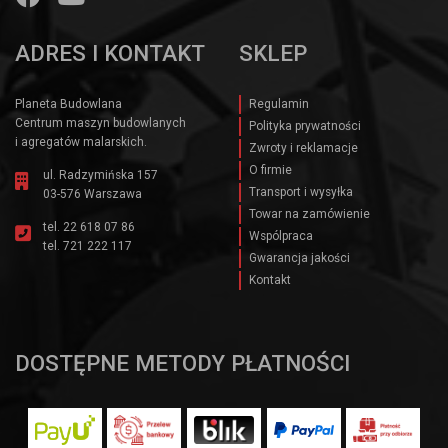
ADRES I KONTAKT
SKLEP
Planeta Budowlana
Regulamin
Centrum maszyn budowlanych
Polityka prywatności
i agregatów malarskich.
Zwroty i reklamacje
O firmie
ul. Radzymińska 157
Transport i wysyłka
03-576 Warszawa
Towar na zamówienie
tel.
22 618 07 86
Wspólpraca
tel.
721 222 117
Gwarancja jakości
Kontakt
DOSTĘPNE METODY PŁATNOŚCI