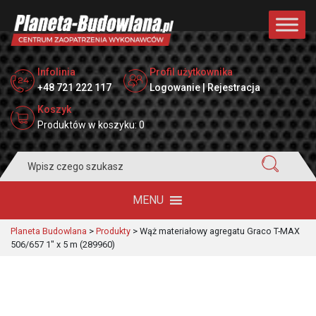
Infolinia
Profil użytkownika
+48 721 222 117
Logowanie | Rejestracja
Koszyk
Produktów w koszyku: 0
Search
for:
MENU
Planeta Budowlana
>
Produkty
>
Wąż materiałowy agregatu Graco T-MAX
506/657 1″ x 5 m (289960)