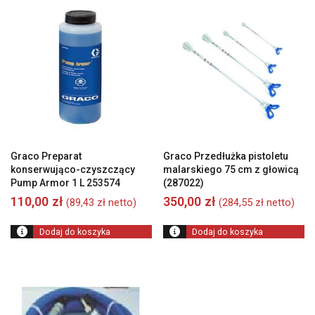
Graco Preparat
Graco Przedłużka pistoletu
konserwująco-czyszczący
malarskiego 75 cm z głowicą
Pump Armor 1 L 253574
(287022)
110,00
zł
350,00
zł
(
89,43
zł
netto)
(
284,55
zł
netto)
Dodaj do koszyka
Dodaj do koszyka