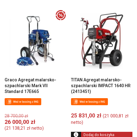
Graco Agregat malarsko-
TITAN Agregat malarsko-
szpachlarski Mark VII
szpachlarski IMPACT 1640 HR
Standard 17E665
(2413451)
Pierwotna
25 831,00
zł
(
21 000,81
zł
28 700,00
zł
cena
Aktualna
26 000,00
zł
netto)
wynosiła:
cena
(
21 138,21
zł
netto)
28
wynosi:
Dodaj do koszyka