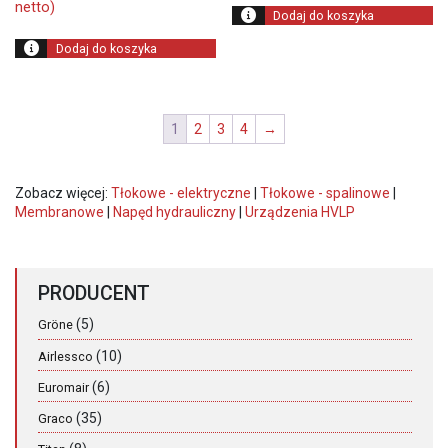
800,00 zł.
netto)
1
Dodaj do koszyka
50
Dodaj do koszyka
1
2
3
4
→
Zobacz więcej:
Tłokowe - elektryczne
|
Tłokowe - spalinowe
|
Membranowe
|
Napęd hydrauliczny
|
Urządzenia HVLP
PRODUCENT
(5)
Gröne
(10)
Airlessco
(6)
Euromair
(35)
Graco