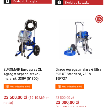
Dodaj do koszyka
Dodaj do koszyka
EUROMAIR Eurospray XL
Graco Agregat malarski Ultra
Agregat szpachlarsko-
695 XT Standard, 230 V
malarski 230V (51300)
19F727
Pierwotna
23 500,00
zł
(
19 105,69
zł
23 500,00
zł
cena
A
23 000,00
zł
netto)
wynosiła:
c