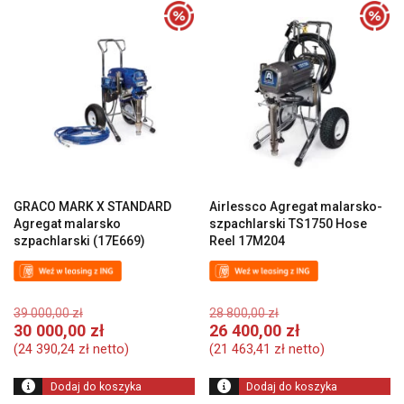
GRACO MARK X STANDARD
Airlessco Agregat malarsko-
Agregat malarsko
szpachlarski TS1750 Hose
szpachlarski (17E669)
Reel 17M204
Pierwotna
Pierwotna
39 000,00
zł
28 800,00
zł
cena
cena
Aktualna
A
30 000,00
zł
26 400,00
zł
wynosiła:
wynosiła:
cena
c
(
24 390,24
zł
netto)
(
21 463,41
zł
netto)
39
28
wynosi:
w
000,00 zł.
800,00 zł.
30
2
Dodaj do koszyka
Dodaj do koszyka
000,00 zł.
40