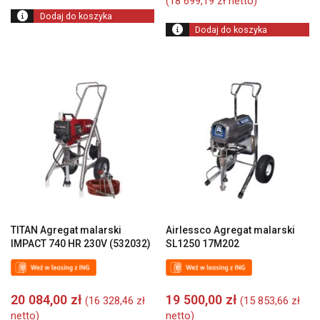
(
18 699,19
zł
netto)
23
w
Dodaj do koszyka
500,00 zł.
2
Dodaj do koszyka
00
TITAN Agregat malarski
Airlessco Agregat malarski
IMPACT 740 HR 230V (532032)
SL1250 17M202
20 084,00
zł
19 500,00
zł
(
16 328,46
zł
(
15 853,66
zł
netto)
netto)