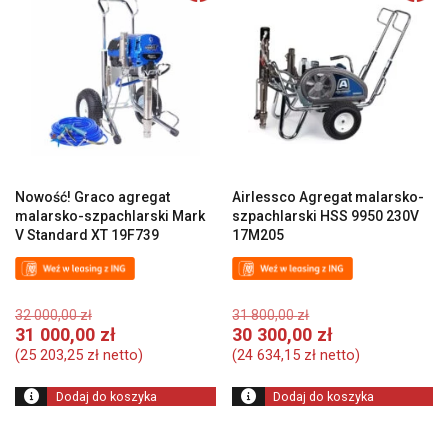
Nowość! Graco agregat
Airlessco Agregat malarsko-
malarsko-szpachlarski Mark
szpachlarski HSS 9950 230V
V Standard XT 19F739
17M205
Pierwotna
Pierwotna
32 000,00
zł
31 800,00
zł
cena
cena
Aktualna
A
31 000,00
zł
30 300,00
zł
wynosiła:
wynosiła:
cena
c
(
25 203,25
zł
netto)
(
24 634,15
zł
netto)
32
31
wynosi:
w
000,00 zł.
800,00 zł.
31
3
Dodaj do koszyka
Dodaj do koszyka
000,00 zł.
30