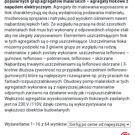
popularnych grup agregatów malarskich – agregaty tłokowe z
napędem elektrycznym.
Agregaty do malowania wyposażone w
tłok charakteryzują się dużą wydajnością podawania materiału,
możliwością sprężania i natrysku pod wysokim ciśnieniem nawet
najbardziej lepkich farb. Ze względu na pracę na dość szorstkich
materiałach tłok musi być wykonany z odpowiednich stopów stali
aby nie ulegały zarysowaniom. Elementem uszczelniającym tłok
w tych agregatach są o-ringi uszczelniające. Uszczelnienia tłoka
możemy podzielić na 3 główne grupy ze względu na rodzaj
materiałów z jakich zostały wykonane: uszczelnienia teflonowo –
gumowe, teflonowo – polimerowe, teflonowo – skórzane.
Najbardziej trwałymi uszczelnieniami są teflonowo skórzane ( 3-
krotnie dłuższa żywotność niż przypadku uszczelnień teflonowo-
gumowych) które są najlepszym rozwiązanie np. przy pracach na
farbach rozpuszczalnikowych. Obudowy pomp malarskich w tych
agregatach wykonane są z najwyższej jakości materiałów
odpornych zarówno na działanie wody jak i rozpuszczalników.
Większość agregatów wysokociśnieniowych tłokowych zasilanych
jest na 230 V /110V, dzięki czemu są wykorzystywane na
większości obiektów budowlanych.
Posortowane
Wyświetlanie 1–16 z 64 wyników
według