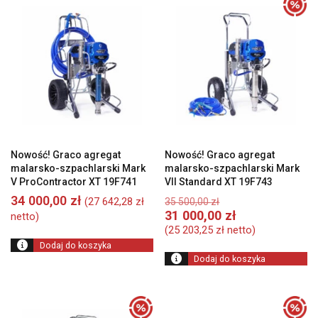
ceny:
od
wysokiej
do
niskiej
Nowość! Graco agregat
Nowość! Graco agregat
malarsko-szpachlarski Mark
malarsko-szpachlarski Mark
V ProContractor XT 19F741
VII Standard XT 19F743
Pierwotna
34 000,00
zł
(
27 642,28
zł
35 500,00
zł
cena
A
31 000,00
zł
netto)
wynosiła:
c
(
25 203,25
zł
netto)
35
w
Dodaj do koszyka
500,00 zł.
3
Dodaj do koszyka
00