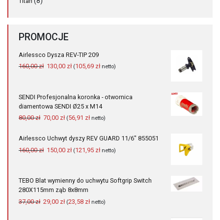
(8)
Titan
PROMOCJE
Airlessco Dysza REV-TIP 209
Pierwotna
Aktualna
160,00
zł
130,00
zł
105,69
zł
(
netto)
cena
cena
wynosiła:
wynosi:
160,00 zł.
130,00 zł.
SENDI Profesjonalna koronka - otwornica
diamentowa SENDI Ø25 x M14
Pierwotna
Aktualna
80,00
zł
70,00
zł
56,91
zł
(
netto)
cena
cena
wynosiła:
wynosi:
Airlessco Uchwyt dyszy REV GUARD 11/6" 855051
80,00 zł.
70,00 zł.
Pierwotna
Aktualna
160,00
zł
150,00
zł
121,95
zł
(
netto)
cena
cena
wynosiła:
wynosi:
160,00 zł.
150,00 zł.
TEBO Blat wymienny do uchwytu Softgrip Switch
280X115mm ząb 8x8mm
Pierwotna
Aktualna
37,00
zł
29,00
zł
23,58
zł
(
netto)
cena
cena
wynosiła:
wynosi: