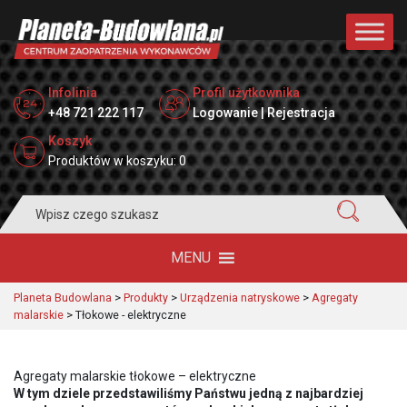
Infolinia
Profil użytkownika
+48 721 222 117
Logowanie | Rejestracja
Koszyk
Produktów w koszyku: 0
Search
for:
MENU
Planeta Budowlana
>
Produkty
>
Urządzenia natryskowe
>
Agregaty
malarskie
>
Tłokowe - elektryczne
Agregaty malarskie tłokowe – elektryczne
W tym dziele przedstawiliśmy Państwu jedną z najbardziej