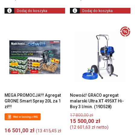
Dodaj do koszyka
Dodaj do koszyka
MEGA PROMOCJA!!! Agregat
Nowość! GRACO agregat
GRONE Smart Spray 20L za 1
malarski Ultra XT 495XT Hi-
zł!!!
Boy 3 l/min. (19D528)
Pierwotna
17 800,00
zł
cena
A
15 500,00
zł
wynosiła:
c
(
12 601,63
zł
netto)
16 501,00
zł
(
13 415,45
zł
17
w