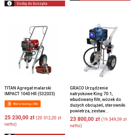
700,00 zł.
26
Dodaj do koszyka
000,00 zł.
TITAN Agregat malarski
GRACO Urządzenie
IMPACT 1040 HR (532033)
natryskowe King 70:1,
wbudowany filtr, wózek do
dużych obciążeń, sterowniki
powietrza, zestaw...
25 230,00
zł
(
20 512,20
zł
23 800,00
zł
(
19 349,59
zł
netto)
netto)