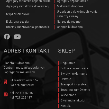
Agregaty malarsko-szpachlarskie
Agregaty szpachlarskie
Agregaty ślimakowe do elewacji
Malowarki drogowe
Urządzenia do wdmuchiwania
Myjki ciśnieniowe
celulozy i wełny
Elektronarzędzia
Narzędzia ręczne
Drabiny, rusztowania, podnośniki
Chemia budowlana
ADRES I KONTAKT
SKLEP
Planeta Budowlana
Regulamin
Centrum maszyn budowlanych
Polityka prywatności
i agregatów malarskich.
Zwroty i reklamacje
O firmie
ul. Radzymińska 157
Transport i wysyłka
03-576 Warszawa
Towar na zamówienie
tel.
22 618 07 86
Wspólpraca
tel.
721 222 117
Gwarancja jakości
Kontakt