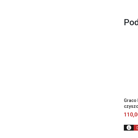
Pod
Graco 
czyszc
110,