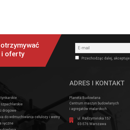
y otrzymywać
i oferty
Przechodząc dalej, akceptuje
ADRES I KONTAKT
 tynkarskie
Planeta Budowlana
Centrum maszyn budowlanych
 szpachlarskie
i agregatów malarskich.
i drogowe
ia do wdmuchiwania celulozy i wełny
ul. Radzymińska 157
a ręczne
03-576 Warszawa
budowlana