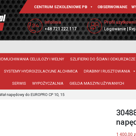
CENTRUM SZKOLENIOWE PB
OBSERWOWANE
W
Infolinia
Profil użytkowni
+48 721 222 117
Logowanie | Rej
WDMUCHIWANIA CELULOZY I WEŁNY
SZLIFIERKI DO ŚCIAN I ODKURZACZE
SYSTEMY HYDROIZOLACYJNE ALCHIMICA
DRABINY I RUSZTOWANIA
SERWIS
WYPOŻYCZALNIA
GIEŁDA MASZYN UŻYWANYCH
 Wał napędowy do EUROPRO CP 10, 15
30488
napę
1 400,00
z