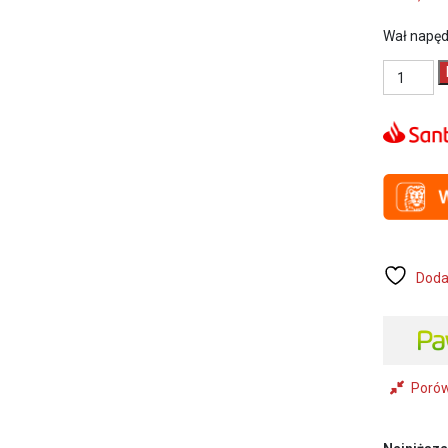
Wał napęd
ilość
30488
/
C20284
Euromair
Wał
napędowy
do
EUROPRO
CP
10,
15
Doda
Poró