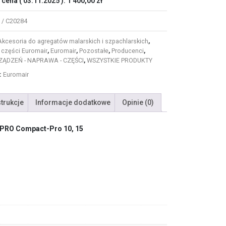
 cena (
03.11.2025
):
1 400,00
zł
 / C20284
Akcesoria do agregatów malarskich i szpachlarskich
,
 części Euromair
,
Euromair
,
Pozostałe
,
Producenci
,
ZĄDZEŃ - NAPRAWA - CZĘŚCI
,
WSZYSTKIE PRODUKTY
:
Euromair
strukcje
Informacje dodatkowe
Opinie (0)
OPRO Compact-Pro 10, 15