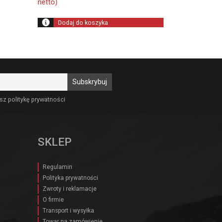
netto)
wynosiła:
wynosi:
2
2
Dodaj do koszyka
950,00 zł.
100,00 zł.
sz politykę prywatności
SKLEP
Regulamin
Polityka prywatności
Zwroty i reklamacje
O firmie
Transport i wysyłka
Towar na zamówienie