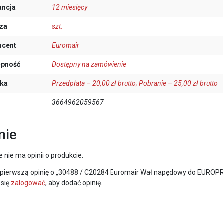
ancja
12 miesięcy
za
szt.
ucent
Euromair
ępność
Dostępny na zamówienie
łka
Przedpłata – 20,00 zł brutto; Pobranie – 25,00 zł brutto
3664962059567
nie
e nie ma opinii o produkcie.
 pierwszą opinię o „30488 / C20284 Euromair Wał napędowy do EUROPR
 się
zalogować
, aby dodać opinię.