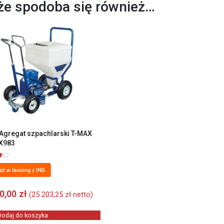
e spodoba się również…
Agregat szpachlarski T-MAX
X983
00,00
zł
(
25 203,25
zł
netto)
Dodaj do koszyka