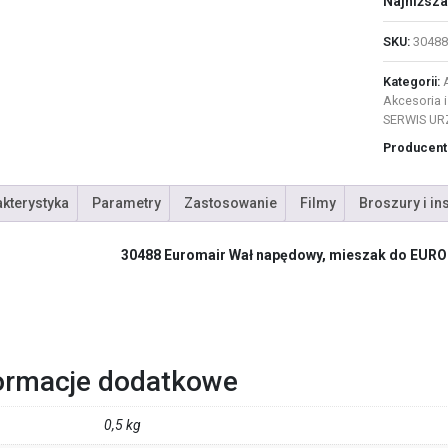
Najniższa
SKU:
30488
Kategorii:
Akcesoria i
SERWIS UR
Producent
kterystyka
Parametry
Zastosowanie
Filmy
Broszury i in
30488 Euromair Wał napędowy, mieszak do EUR
ormacje dodatkowe
0,5 kg