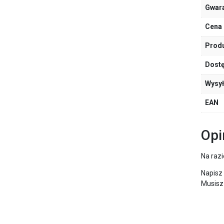
Gwar
Cena 
Prod
Dost
Wysy
EAN
Opi
Na razi
Napisz
Musisz