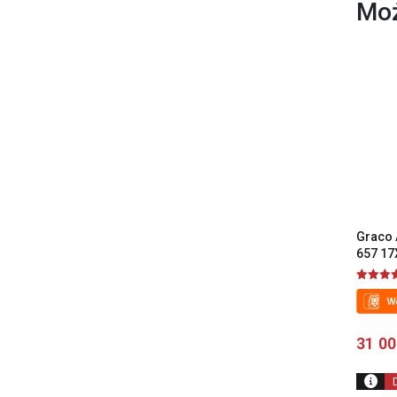
Moż
Graco 
657 17
Oceniono
4.00
na 5
31 0