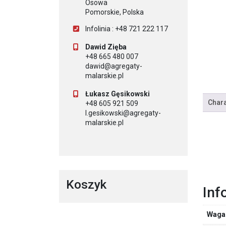
Osowa
Pomorskie, Polska
Infolinia : +48 721 222 117
Dawid Zięba
+48 665 480 007
dawid@agregaty-
malarskie.pl
Łukasz Gęsikowski
Chara
+48 605 921 509
l.gesikowski@agregaty-
malarskie.pl
Koszyk
Inf
Waga