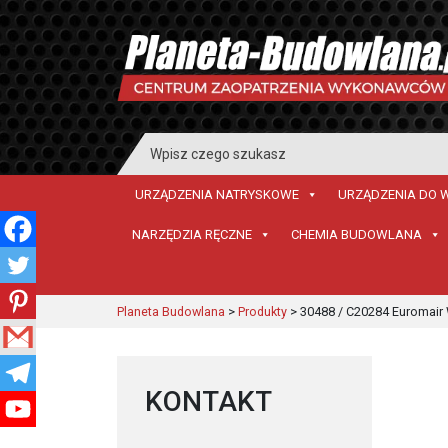
Search
for:
URZĄDZENIA NATRYSKOWE
URZĄDZENIA DO 
NARZĘDZIA RĘCZNE
CHEMIA BUDOWLANA
Planeta Budowlana
>
Produkty
>
30488 / C20284 Euromair
KONTAKT