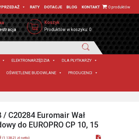
0 produktów
YPRZEDAŻ
RATY
DOTACJE
BLOG
KONTAKT
Koszyk
ka
estracja
Produktów w koszyku: 0
ELEKTRONARZĘDZIA
DLA PŁYTKARZY
OŚWIETLENIE BUDOWLANE
PRODUCENCI
 / C20284 Euromair Wał
dowy do EUROPRO CP 10, 15
ł
(
1 138,21
zł
netto)