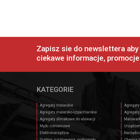
Zapisz sie do newslettera ab
ciekawe informacje, promocje 
KATEGORIE
Agregaty malarskie
Agregaty
Agregaty malarsko-szpachlarskie
Agregaty
Agregaty ślimakowe do elewacji
Malowark
Myjki ciśnieniowe
Urządzen
Elektronarzędzia
Narzędzi
Drabiny, rusztowania, podnośniki
Chemia 