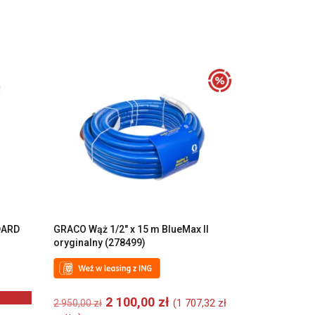
DARD
GRACO Wąż 1/2″ x 15 m BlueMax II
i
oryginalny (278499)
Pierwotna
Aktualna
2 100,00
zł
(
1 707,32
zł
2 950,00
zł
cena
cena