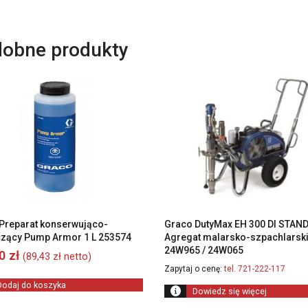
obne produkty
Preparat konserwująco-
Graco DutyMax EH 300 DI STAN
zący Pump Armor 1 L 253574
Agregat malarsko-szpachlarsk
24W965 / 24W065
00
zł
(
89,43
zł
netto)
Zapytaj o cenę:
tel. 721-222-117
Dodaj do koszyka
Dowiedz się więcej