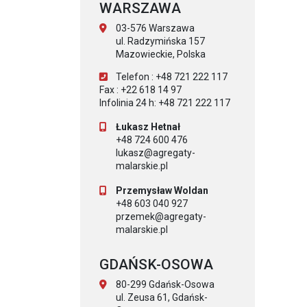
WARSZAWA
03-576 Warszawa
ul. Radzymińska 157
Mazowieckie, Polska
Telefon : +48 721 222 117
Fax : +22 618 14 97
Infolinia 24 h: +48 721 222 117
Łukasz Hetnał
+48 724 600 476
lukasz@agregaty-
malarskie.pl
Przemysław Woldan
+48 603 040 927
przemek@agregaty-
malarskie.pl
GDAŃSK-OSOWA
80-299 Gdańsk-Osowa
ul. Zeusa 61, Gdańsk-