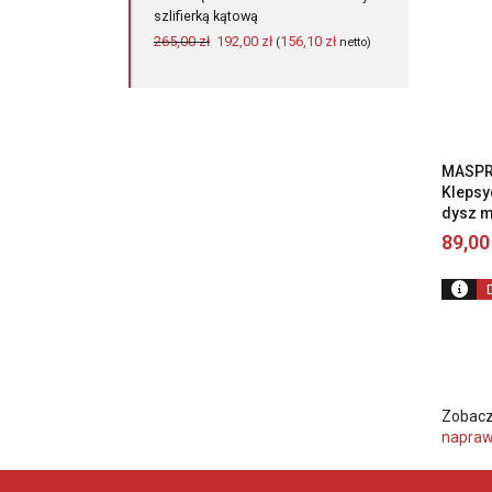
szlifierką kątową
Pierwotna
Aktualna
265,00
zł
192,00
zł
156,10
zł
(
netto)
cena
cena
wynosiła:
wynosi:
265,00 zł.
192,00 zł.
MASPR
Klepsy
dysz m
89,0
Zobacz
napra