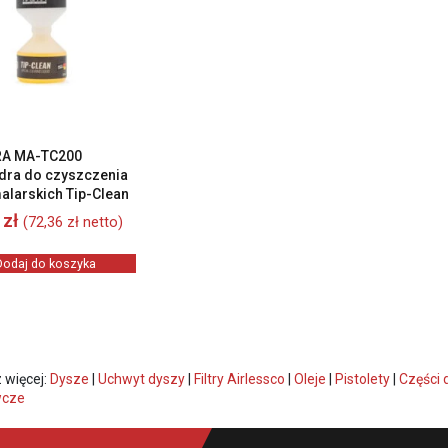
A MA-TC200
dra do czyszczenia
alarskich Tip-Clean
0
zł
(
72,36
zł
netto)
Dodaj do koszyka
 więcej:
Dysze
|
Uchwyt dyszy
|
Filtry Airlessco
|
Oleje
|
Pistolety
|
Części 
wcze