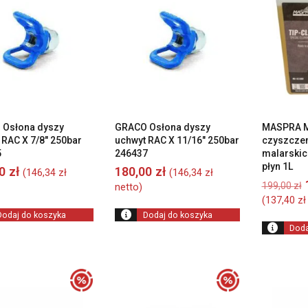
wysokiej
do
niskiej
 Osłona dyszy
GRACO Osłona dyszy
MASPRA M
 RAC X 7/8″ 250bar
uchwyt RAC X 11/16″ 250bar
czyszczen
5
246437
malarskic
płyn 1L
00
zł
180,00
zł
(
146,34
zł
(
146,34
zł
199,00
zł
netto)
(
137,40
zł
Dodaj do koszyka
Dodaj do koszyka
Doda