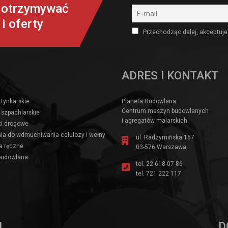
y otrzymywać
i oferty
Przechodząc dalej, akceptuje
ADRES I KONTAKT
 tynkarskie
Planeta Budowlana
Centrum maszyn budowlanych
 szpachlarskie
i agregatów malarskich.
i drogowe
ia do wdmuchiwania celulozy i wełny
ul. Radzymińska 157
a ręczne
03-576 Warszawa
budowlana
tel.
22 618 07 86
tel.
721 222 117
I
D