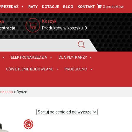
0 produktów
YPRZEDAŻ
RATY
DOTACJE
BLOG
KONTAKT
Koszyk
ka
estracja
Produktów w koszyku: 0
ELEKTRONARZĘDZIA
DLA PŁYTKARZY
OŚWIETLENIE BUDOWLANE
PRODUCENCI
irlessco
>
Dysze