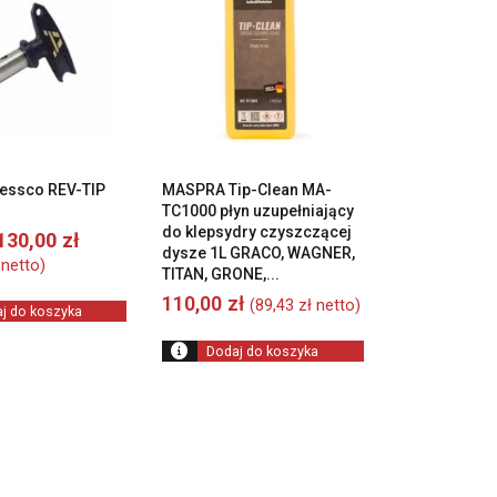
lessco REV-TIP
MASPRA Tip-Clean MA-
TC1000 płyn uzupełniający
do klepsydry czyszczącej
Pierwotna
Aktualna
130,00
zł
dysze 1L GRACO, WAGNER,
cena
cena
netto)
TITAN, GRONE,...
wynosiła:
wynosi:
160,00 zł.
130,00 zł.
110,00
zł
(
89,43
zł
netto)
j do koszyka
Dodaj do koszyka