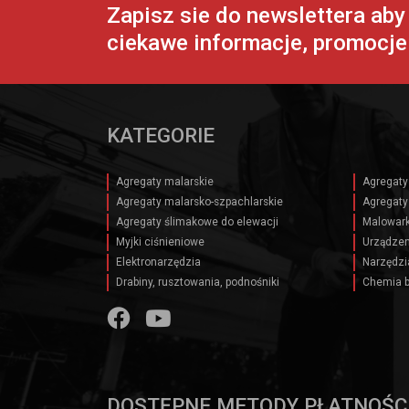
Zapisz sie do newslettera ab
ciekawe informacje, promocje 
KATEGORIE
Agregaty malarskie
Agregaty
Agregaty malarsko-szpachlarskie
Agregaty
Agregaty ślimakowe do elewacji
Malowark
Myjki ciśnieniowe
Urządzen
Elektronarzędzia
Narzędzi
Drabiny, rusztowania, podnośniki
Chemia 
DOSTĘPNE METODY PŁATNOŚC