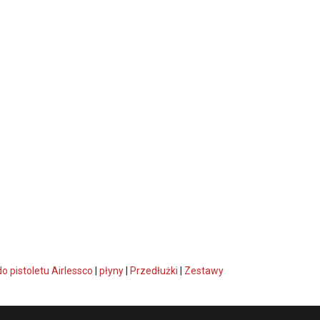
do pistoletu Airlessco
|
płyny
|
Przedłużki
|
Zestawy