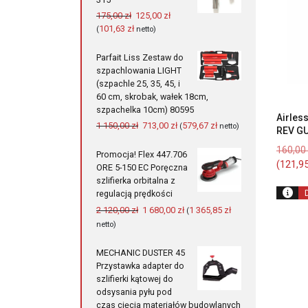
Pierwotna
Aktualna
175,00
zł
125,00
zł
cena
cena
101,63
zł
(
netto)
wynosiła:
wynosi:
175,00 zł.
125,00 zł.
Parfait Liss Zestaw do
szpachlowania LIGHT
(szpachle 25, 35, 45, i
60 cm, skrobak, wałek 18cm,
szpachelka 10cm) 80595
Airles
Pierwotna
Aktualna
1 150,00
zł
713,00
zł
579,67
zł
(
netto)
REV GU
cena
cena
160,00
wynosiła:
wynosi:
Promocja! Flex 447.706
(
121,9
1
713,00 zł.
ORE 5-150 EC Poręczna
150,00 zł.
szlifierka orbitalna z
regulacją prędkości
Pierwotna
Aktualna
2 120,00
zł
1 680,00
zł
1 365,85
zł
(
cena
cena
netto)
wynosiła:
wynosi:
2
1
MECHANIC DUSTER 45
120,00 zł.
680,00 zł.
Przystawka adapter do
szlifierki kątowej do
odsysania pyłu pod
czas cięcia materiałów budowlanych