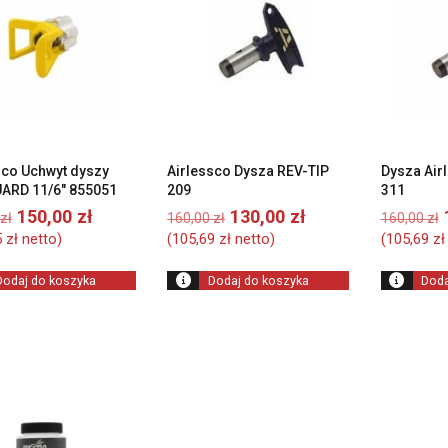
sco Uchwyt dyszy
Airlessco Dysza REV-TIP
Dysza Air
ARD 11/6″ 855051
209
311
Pierwotna
Aktualna
Pierwotna
Aktualna
150,00
zł
130,00
zł
zł
160,00
zł
160,00
zł
cena
cena
cena
cena
5
zł
netto)
(
105,69
zł
netto)
(
105,69
zł
wynosiła:
wynosi:
wynosiła:
wynosi:
160,00 zł.
150,00 zł.
160,00 zł.
130,00 zł.
Dodaj do koszyka
Dodaj do koszyka
Doda