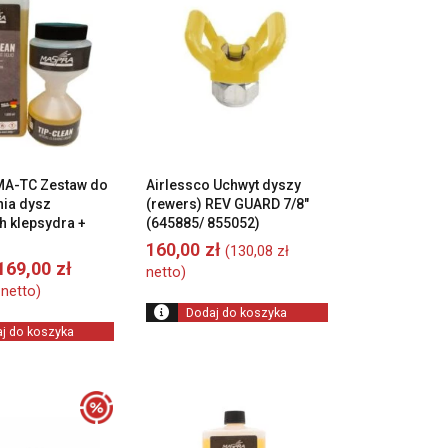
A-TC Zestaw do
Airlessco Uchwyt dyszy
ia dysz
(rewers) REV GUARD 7/8″
h klepsydra +
(645885/ 855052)
160,00
zł
(
130,08
zł
Pierwotna
Aktualna
169,00
zł
netto)
cena
cena
netto)
wynosiła:
wynosi:
Dodaj do koszyka
199,00 zł.
169,00 zł.
j do koszyka