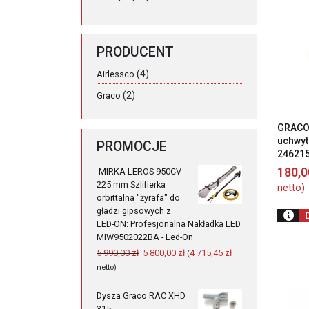
PRODUCENT
(4)
Airlessco
(2)
Graco
GRACO
uchwyt
PROMOCJE
24621
180,
MIRKA LEROS 950CV
225 mm Szlifierka
netto)
orbittalna "żyrafa" do
gładzi gipsowych z
LED-ON: Profesjonalna Nakładka LED
MIW9502022BA - Led-On
Pierwotna
Aktualna
5 990,00
zł
5 800,00
zł
4 715,45
zł
(
cena
cena
netto)
wynosiła:
wynosi:
5
5
Dysza Graco RAC XHD
990,00 zł.
800,00 zł.
315