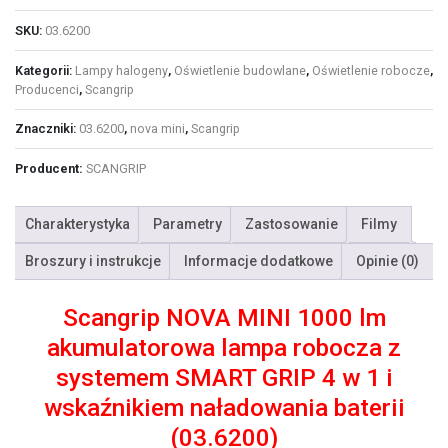
naładowania
baterii
SKU:
03.6200
(03.6200)
Kategorii:
Lampy halogeny
,
Oświetlenie budowlane
,
Oświetlenie robocze
,
Producenci
,
Scangrip
Znaczniki:
03.6200
,
nova mini
,
Scangrip
Producent:
SCANGRIP
Charakterystyka
Parametry
Zastosowanie
Filmy
Broszury i instrukcje
Informacje dodatkowe
Opinie (0)
Scangrip NOVA MINI 1000 lm
akumulatorowa lampa robocza z
systemem SMART GRIP 4 w 1 i
wskaźnikiem naładowania baterii
(03.6200)