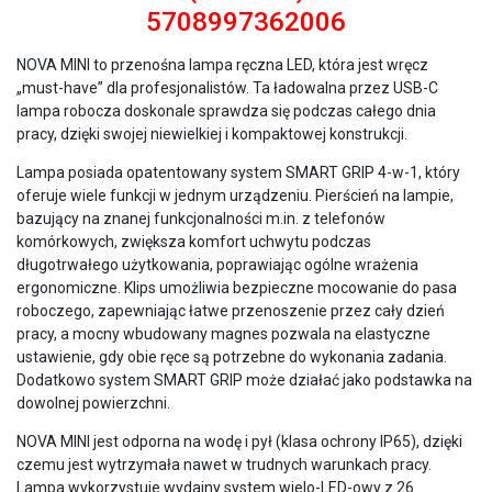
5708997362006
NOVA MINI to przenośna lampa ręczna LED, która jest wręcz
„must-have” dla profesjonalistów. Ta ładowalna przez USB-C
lampa robocza doskonale sprawdza się podczas całego dnia
pracy, dzięki swojej niewielkiej i kompaktowej konstrukcji.
Lampa posiada opatentowany system SMART GRIP 4-w-1, który
oferuje wiele funkcji w jednym urządzeniu. Pierścień na lampie,
bazujący na znanej funkcjonalności m.in. z telefonów
komórkowych, zwiększa komfort uchwytu podczas
długotrwałego użytkowania, poprawiając ogólne wrażenia
ergonomiczne. Klips umożliwia bezpieczne mocowanie do pasa
roboczego, zapewniając łatwe przenoszenie przez cały dzień
pracy, a mocny wbudowany magnes pozwala na elastyczne
ustawienie, gdy obie ręce są potrzebne do wykonania zadania.
Dodatkowo system SMART GRIP może działać jako podstawka na
dowolnej powierzchni.
NOVA MINI jest odporna na wodę i pył (klasa ochrony IP65), dzięki
czemu jest wytrzymała nawet w trudnych warunkach pracy.
Lampa wykorzystuje wydajny system wielo-LED-owy z 26