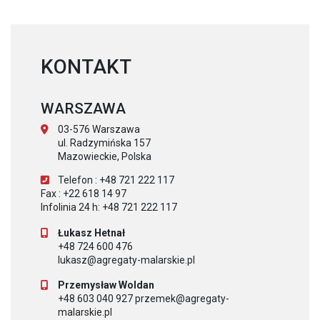
KONTAKT
WARSZAWA
03-576 Warszawa
ul. Radzymińska 157
Mazowieckie, Polska
Telefon : +48 721 222 117
Fax : +22 618 14 97
Infolinia 24 h: +48 721 222 117
Łukasz Hetnał
+48 724 600 476
lukasz@agregaty-malarskie.pl
Przemysław Woldan
+48 603 040 927 przemek@agregaty-
malarskie.pl