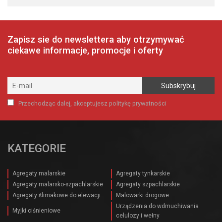
Zapisz sie do newslettera aby otrzymywać
ciekawe informacje, promocje i oferty
Przechodząc dalej, akceptujesz politykę prywatności
KATEGORIE
Agregaty malarskie
Agregaty tynkarskie
Agregaty malarsko-szpachlarskie
Agregaty szpachlarskie
Agregaty ślimakowe do elewacji
Malowarki drogowe
Urządzenia do wdmuchiwania
Myjki ciśnieniowe
celulozy i wełny