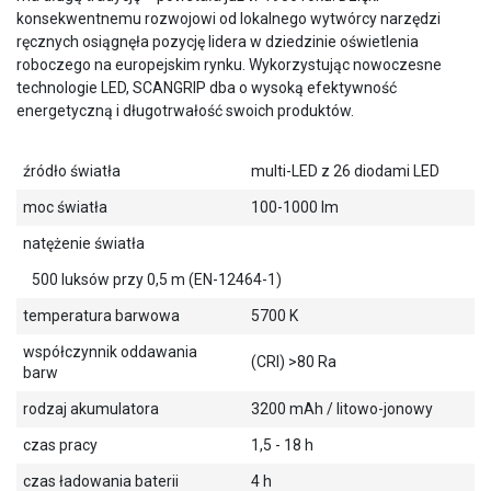
konsekwentnemu rozwojowi od lokalnego wytwórcy narzędzi
ręcznych osiągnęła pozycję lidera w dziedzinie oświetlenia
roboczego na europejskim rynku. Wykorzystując nowoczesne
technologie LED, SCANGRIP dba o wysoką efektywność
energetyczną i długotrwałość swoich produktów.
źródło światła
multi-LED z 26 diodami LED
moc światła
100-1000 lm
natężenie światła
500 luksów przy 0,5 m (EN-12464-1)
temperatura barwowa
5700 K
współczynnik oddawania
(CRI) >80 Ra
barw
rodzaj akumulatora
3200 mAh / litowo-jonowy
czas pracy
1,5 - 18 h
czas ładowania baterii
4 h