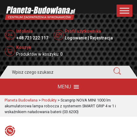
Infolinia
Profil użytkownika
+48 721 222 117
Logowanie | Rejestracja
Koszyk
Produktów w koszyku: 0
Search
for:
MENU
Planeta Budowlana
>
Produkty
>
Scangrip NOVA MINI 1000 lm
akumulatorowa lampa robocza z systemem SMART GRIP 4 w 1 i
wskaźnikiem naładowania baterii (03.6200)