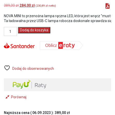
Pierwotna
Aktualna
389,00
zł
284,00
zł
(
230,89
zł
netto)
cena
cena
wynosiła:
wynosi:
NOVA MINI to przenośna lampa ręczna LED, która jest wręcz "must-hav
389,00 zł.
284,00 zł.
Ta ładowalna przez USB-C lampa robocza doskonale sprawdza się podc
ilość
Dodaj do koszyka
Scangrip
NOVA
MINI
1000
lm
akumulatorowa
lampa
robocza
Dodaj do obserwowanych
z
systemem
SMART
GRIP
4
Porównaj
w
1
i
wskaźnikiem
Najniższa cena (
06.09.2023
):
389,00
zł