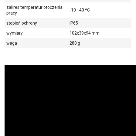
zakres temperatur otoczenia
-10 +40 ºC
pracy
stopień ochrony
IP65
wymiary
102x39x94 mm
waga
280 g