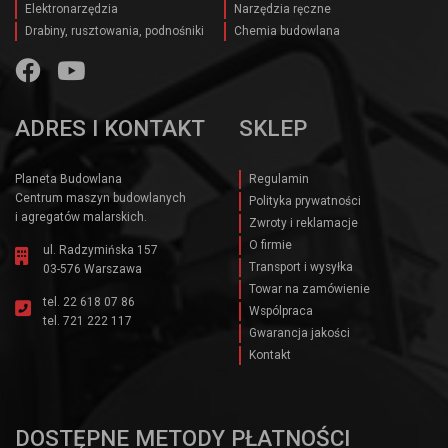
Elektronarzędzia
Narzędzia ręczne
Drabiny, rusztowania, podnośniki
Chemia budowlana
ADRES I KONTAKT
SKLEP
Planeta Budowlana
Regulamin
Centrum maszyn budowlanych
Polityka prywatności
i agregatów malarskich.
Zwroty i reklamacje
O firmie
ul. Radzymińska 157
Transport i wysyłka
03-576 Warszawa
Towar na zamówienie
tel.
22 618 07 86
Wspólpraca
tel.
721 222 117
Gwarancja jakości
Kontakt
DOSTĘPNE METODY PŁATNOŚCI