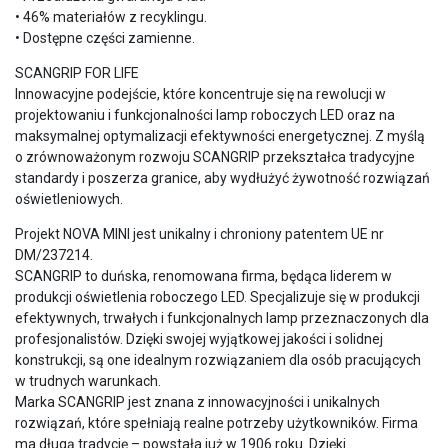
• 46% materiałów z recyklingu.
• Dostępne części zamienne.
SCANGRIP FOR LIFE
Innowacyjne podejście, które koncentruje się na rewolucji w
projektowaniu i funkcjonalności lamp roboczych LED oraz na
maksymalnej optymalizacji efektywności energetycznej. Z myślą
o zrównoważonym rozwoju SCANGRIP przekształca tradycyjne
standardy i poszerza granice, aby wydłużyć żywotność rozwiązań
oświetleniowych.
Projekt NOVA MINI jest unikalny i chroniony patentem UE nr
DM/237214.
SCANGRIP to duńska, renomowana firma, będąca liderem w
produkcji oświetlenia roboczego LED. Specjalizuje się w produkcji
efektywnych, trwałych i funkcjonalnych lamp przeznaczonych dla
profesjonalistów. Dzięki swojej wyjątkowej jakości i solidnej
konstrukcji, są one idealnym rozwiązaniem dla osób pracujących
w trudnych warunkach.
Marka SCANGRIP jest znana z innowacyjności i unikalnych
rozwiązań, które spełniają realne potrzeby użytkowników. Firma
ma długą tradycję – powstała już w 1906 roku. Dzięki