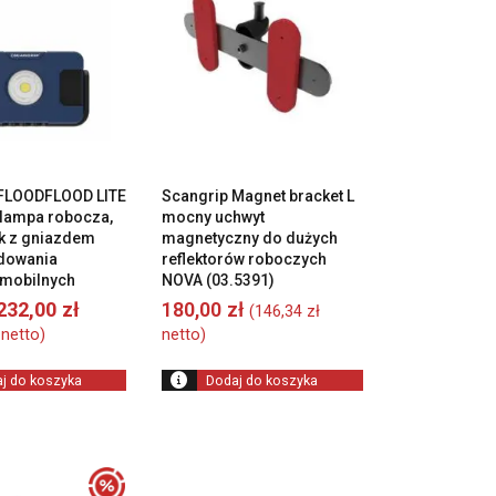
 FLOODFLOOD LITE
Scangrip Magnet bracket L
, lampa robocza,
mocny uchwyt
k z gniazdem
magnetyczny do dużych
dowania
reflektorów roboczych
mobilnych
NOVA (03.5391)
Pierwotna
Aktualna
232,00
zł
180,00
zł
(
146,34
zł
cena
cena
netto)
netto)
wynosiła:
wynosi:
245,00 zł.
232,00 zł.
j do koszyka
Dodaj do koszyka