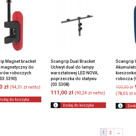
ip Magnet bracket
Scangrip Dual Bracket
Scangrip 
 magnetyczny do
Uchwyt dual do lampy
Akumulat
torów roboczych
warsztatowej LED NOVA,
kieszonko
03.5390)
poprzeczka do statywu
robocza (
(03.5308)
00
zł
(
94,31
zł
netto)
100,00
zł
111,00
zł
(
90,24
zł
netto)
(
78,05
zł
n
Dodaj do koszyka
Dodaj do koszyka
Doda
1
2
→