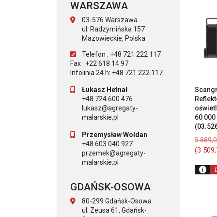
WARSZAWA
03-576 Warszawa
ul. Radzymińska 157
Mazowieckie, Polska
Telefon : +48 721 222 117
Fax : +22 618 14 97
Infolinia 24 h: +48 721 222 117
Scangr
Łukasz Hetnał
Reflekt
+48 724 600 476
oświet
lukasz@agregaty-
60 000
malarskie.pl
(03.52
Przemysław Woldan
5 889,
+48 603 040 927
(
3 509
przemek@agregaty-
malarskie.pl
GDAŃSK-OSOWA
80-299 Gdańsk-Osowa
ul. Zeusa 61, Gdańsk-