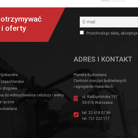
y otrzymywać
i oferty
Przechodząc dalej, akceptuje
ADRES I KONTAKT
 tynkarskie
Planeta Budowlana
Centrum maszyn budowlanych
 szpachlarskie
i agregatów malarskich.
i drogowe
ia do wdmuchiwania celulozy i wełny
ul. Radzymińska 157
a ręczne
03-576 Warszawa
budowlana
tel.
22 618 07 86
tel.
721 222 117