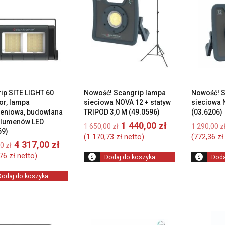
wysokiej
do
niskiej
ip SITE LIGHT 60
Nowość! Scangrip lampa
Nowość! S
or, lampa
sieciowa NOVA 12 + statyw
sieciowa 
leniowa, budowlana
TRIPOD 3,0 M (49.0596)
(03.6206)
 lumenów LED
Pierwotna
Aktualna
1 440,00
zł
1 650,00
zł
1 290,00
z
69)
cena
cena
(
1 170,73
zł
netto)
(
772,36
zł
Pierwotna
Aktualna
wynosiła:
wynosi:
4 317,00
zł
00
zł
cena
cena
1
1
,76
zł
netto)
Dodaj do koszyka
Doda
wynosiła:
wynosi:
650,00 zł.
440,00 zł.
5
4
Dodaj do koszyka
889,00 zł.
317,00 zł.