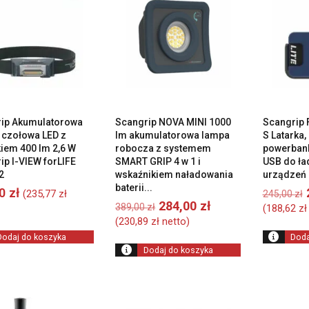
ip Akumulatorowa
Scangrip NOVA MINI 1000
Scangrip
a czołowa LED z
lm akumulatorowa lampa
S Latarka
kiem 400 lm 2,6 W
robocza z systemem
powerban
ip I-VIEW forLIFE
SMART GRIP 4 w 1 i
USB do ła
2
wskaźnikiem naładowania
urządzeń 
baterii...
00
zł
(
235,77
zł
245,00
zł
Pierwotna
Aktualna
284,00
zł
389,00
zł
(
188,62
zł
cena
cena
(
230,89
zł
netto)
wynosiła:
wynosi:
Dodaj do koszyka
Doda
389,00 zł.
284,00 zł.
Dodaj do koszyka