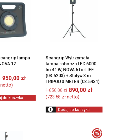
cangrip lampa
Scangrip Wytrzymała
NOVA 12
lampa robocza LED 6000
lm 41 W, NOVA 6 forLIFE
(03.6203) + Statyw 3 m
Pierwotna
Aktualna
950,00
zł
ł
TRIPOD 3 METER (03.5431)
cena
cena
netto)
wynosiła:
wynosi:
Pierwotna
Aktualna
890,00
zł
1 050,00
zł
1
950,00 zł.
cena
cena
(
723,58
zł
netto)
j do koszyka
290,00 zł.
wynosiła:
wynosi:
1
890,00 zł.
Dodaj do koszyka
050,00 zł.