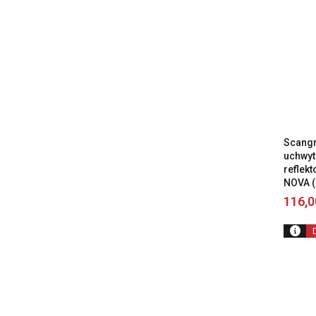
Scangr
uchwyt
reflek
NOVA (
116,