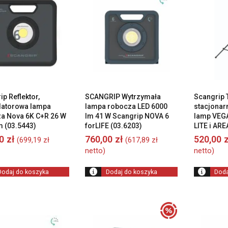
p Reflektor,
SCANGRIP Wytrzymała
Scangrip 
latorowa lampa
lampa robocza LED 6000
stacjonarn
a Nova 6K C+R 26 W
lm 41 W Scangrip NOVA 6
lamp VEGA
m (03.5443)
forLIFE (03.6203)
LITE i ARE
00
zł
760,00
zł
520,00
z
(
699,19
zł
(
617,89
zł
netto)
netto)
Dodaj do koszyka
Dodaj do koszyka
Doda