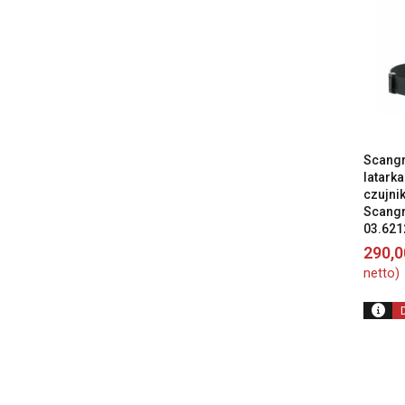
Scangr
latark
czujni
Scangr
03.621
290,
netto)