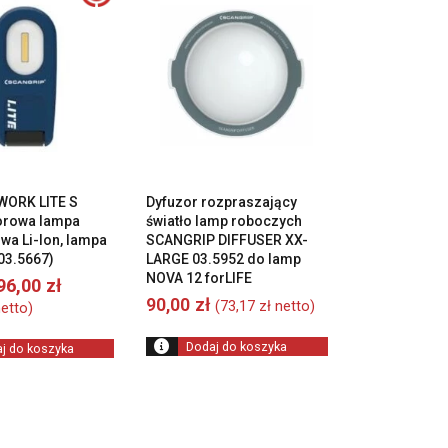
WORK LITE S
Dyfuzor rozpraszający
orowa lampa
światło lamp roboczych
wa Li-Ion, lampa
SCANGRIP DIFFUSER XX-
03.5667)
LARGE 03.5952 do lamp
NOVA 12 forLIFE
Pierwotna
Aktualna
96,00
zł
cena
cena
90,00
zł
(
73,17
zł
netto)
etto)
wynosiła:
wynosi:
100,00 zł.
96,00 zł.
Dodaj do koszyka
j do koszyka