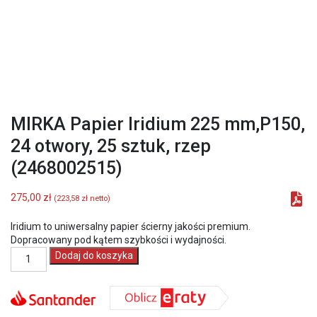
MIRKA Papier Iridium 225 mm,P150,
24 otwory, 25 sztuk, rzep
(2468002515)
275,00
zł
(
223,58
zł
netto)
Iridium to uniwersalny papier ścierny jakości premium.
Dopracowany pod kątem szybkości i wydajności.
ilość
Dodaj do koszyka
MIRKA
Papier
Iridium
225