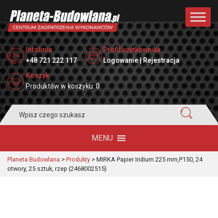
Infolinia
Profil użytkownika
+48 721 222 117
Logowanie | Rejestracja
Koszyk
Produktów w koszyku: 0
Search
for:
MENU
Planeta Budowlana
>
Produkty
>
MIRKA Papier Iridium 225 mm,P150, 24
otwory, 25 sztuk, rzep (2468002515)