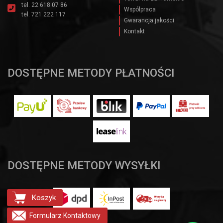
tel.
22 618 07 86
Wspólpraca
tel.
721 222 117
Gwarancja jakości
Kontakt
DOSTĘPNE METODY PŁATNOŚCI
DOSTĘPNE METODY WYSYŁKI
Koszyk
Formularz
Kontaktowy