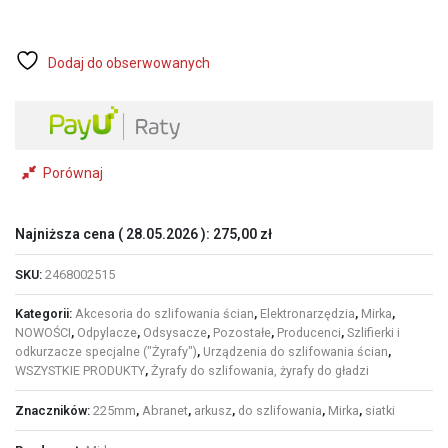
mm,P150,
24
otwory,
25
Dodaj do obserwowanych
sztuk,
rzep
(2468002515)
Porównaj
Najniższa cena (
28.05.2026
):
275,00
zł
SKU:
2468002515
Kategorii:
Akcesoria do szlifowania ścian
,
Elektronarzędzia
,
Mirka
,
NOWOŚCI
,
Odpylacze
,
Odsysacze
,
Pozostałe
,
Producenci
,
Szlifierki i
odkurzacze specjalne ("Żyrafy")
,
Urządzenia do szlifowania ścian
,
WSZYSTKIE PRODUKTY
,
Żyrafy do szlifowania, żyrafy do gładzi
Znaczników:
225mm
,
Abranet
,
arkusz
,
do szlifowania
,
Mirka
,
siatki