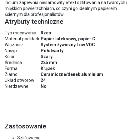
Iridium zapewnia niesamowity efekt szlifowania na twardych i
miękkich powierzchniach, co czyni go idealnym papierem
ściernym dla profesjonalistów.
Atrybuty techniczne
Typ mocowania
Rzep
Materiał podkładu
Papier lateksowy, papier C
Wiązanie
System żywiczny Low VOC
Nasyp
Półotwarty
Kolor
Szary
Średnica
225 mm
Forma
Krążek
Ziarno
Ceramiczne/tlenek aluminium
Układ otworów
24
Nierdzewne
No
Zastosowanie
Szlifowanie