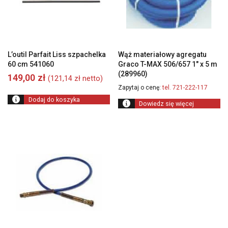
L’outil Parfait Liss szpachelka
Wąż materiałowy agregatu
60 cm 541060
Graco T-MAX 506/657 1″ x 5 m
(289960)
149,00
zł
(
121,14
zł
netto)
Zapytaj o cenę:
tel. 721-222-117
Dodaj do koszyka
Dowiedz się więcej