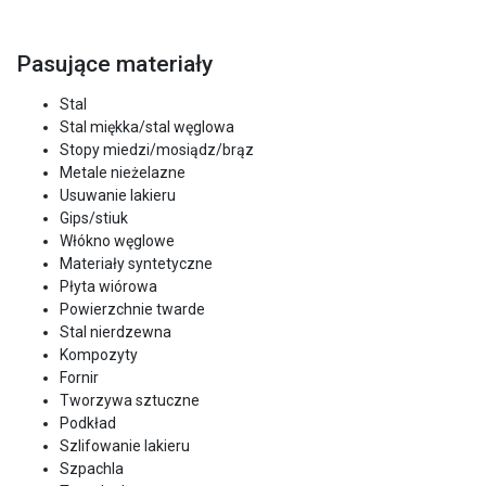
Pasujące materiały
Stal
Stal miękka/stal węglowa
Stopy miedzi/mosiądz/brąz
Metale nieżelazne
Usuwanie lakieru
Gips/stiuk
Włókno węglowe
Materiały syntetyczne
Płyta wiórowa
Powierzchnie twarde
Stal nierdzewna
Kompozyty
Fornir
Tworzywa sztuczne
Podkład
Szlifowanie lakieru
Szpachla