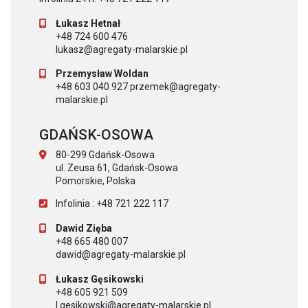
Łukasz Hetnał
+48 724 600 476
lukasz@agregaty-malarskie.pl
Przemysław Woldan
+48 603 040 927 przemek@agregaty-
malarskie.pl
GDAŃSK-OSOWA
80-299 Gdańsk-Osowa
ul. Zeusa 61, Gdańsk-Osowa
Pomorskie, Polska
Infolinia : +48 721 222 117
Dawid Zięba
+48 665 480 007
dawid@agregaty-malarskie.pl
Łukasz Gęsikowski
+48 605 921 509
l.gesikowski@agregaty-malarskie.pl