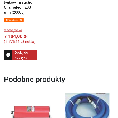
tynków na sucho
Chameleon 200
mm (20000)
Pierwotna
8 880,00
zł
cena
Aktualna
7 104,00
zł
wynosiła:
cena
(
5 775,61
zł
netto)
8
wynosi:
880,00 zł.
7
Dodaj do
104,00 zł.
koszyka
Podobne produkty