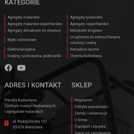
KATEGORIE
Agregaty malarskie
Agregaty tynkarskie
Agregaty malarsko-szpachlarskie
Agregaty szpachlarskie
Agregaty ślimakowe do elewacji
Malowarki drogowe
Urządzenia do wdmuchiwania
Myjki ciśnieniowe
celulozy i wełny
Elektronarzędzia
Narzędzia ręczne
Drabiny, rusztowania, podnośniki
Chemia budowlana
ADRES I KONTAKT
SKLEP
Planeta Budowlana
Regulamin
Centrum maszyn budowlanych
Polityka prywatności
i agregatów malarskich.
Zwroty i reklamacje
O firmie
ul. Radzymińska 157
Transport i wysyłka
03-576 Warszawa
Towar na zamówienie