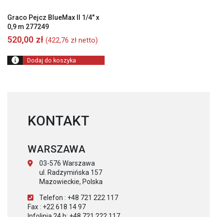
Graco Pejcz BlueMax II 1/4″ x
0,9 m 277249
520,00
zł
(
422,76
zł
netto)
Dodaj do koszyka
KONTAKT
WARSZAWA
03-576 Warszawa
ul. Radzymińska 157
Mazowieckie, Polska
Telefon : +48 721 222 117
Fax : +22 618 14 97
Infolinia 24 h: +48 721 222 117