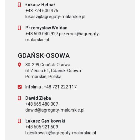
Łukasz Hetnał
+48 724 600 476
lukasz@agregaty-malarskie.pl
Przemysław Woldan
+48 603 040 927 przemek@agregaty-
malarskie.pl
GDAŃSK-OSOWA
80-299 Gdańsk-Osowa
ul. Zeusa 61, Gdańsk-Osowa
Pomorskie, Polska
Infolinia : +48 721 222 117
Dawid Zięba
+48 665 480 007
dawid@agregaty-malarskie.pl
Łukasz Gęsikowski
+48 605 921 509
l.gesikowski@agregaty-malarskie.pl