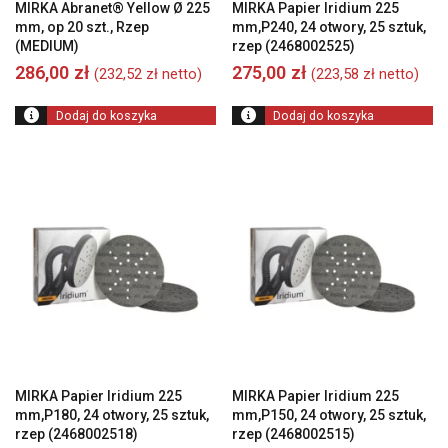
MIRKA Abranet® Yellow Ø 225
MIRKA Papier Iridium 225
mm, op 20 szt., Rzep
mm,P240, 24 otwory, 25 sztuk,
(MEDIUM)
rzep (2468002525)
286,00
zł
275,00
zł
(
232,52
zł
netto)
(
223,58
zł
netto)
Dodaj do koszyka
Dodaj do koszyka
MIRKA Papier Iridium 225
MIRKA Papier Iridium 225
mm,P180, 24 otwory, 25 sztuk,
mm,P150, 24 otwory, 25 sztuk,
rzep (2468002518)
rzep (2468002515)