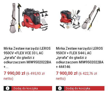
od
wysokiej
do
niskiej
Mirka Zestaw narzędzi LEROS
Mirka Zestaw narzędzi LEROS
950CV +FLEX VCE 33 L AC
950CV + FLEX S44 L AC
„żyrafa” do gładzi z
„żyrafa” do gładzi z
odkurzaczem MIW9502022BA
odkurzaczem MIW9502022BA
+...
+ 444146
7 990,00
zł
7 900,00
zł
(
6 495,93
zł
(
6 422,76
zł
netto)
netto)
Dodaj do koszyka
Dodaj do koszyka