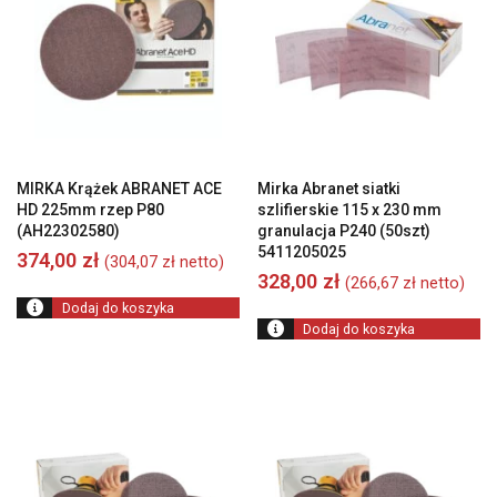
MIRKA Krążek ABRANET ACE
Mirka Abranet siatki
HD 225mm rzep P80
szlifierskie 115 x 230 mm
(AH22302580)
granulacja P240 (50szt)
5411205025
374,00
zł
(
304,07
zł
netto)
328,00
zł
(
266,67
zł
netto)
Dodaj do koszyka
Dodaj do koszyka