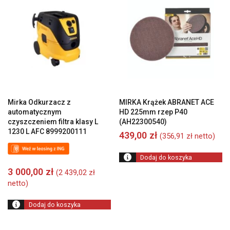
Mirka Odkurzacz z
MIRKA Krążek ABRANET ACE
automatycznym
HD 225mm rzep P40
czyszczeniem filtra klasy L
(AH22300540)
1230 L AFC 8999200111
439,00
zł
(
356,91
zł
netto)
Dodaj do koszyka
3 000,00
zł
(
2 439,02
zł
netto)
Dodaj do koszyka