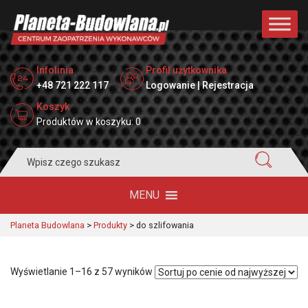
Infolinia
Profil użytkownika
+48 721 222 117
Logowanie | Rejestracja
Koszyk
Produktów w koszyku: 0
Search
for:
MENU
Planeta Budowlana
>
Produkty
>
do szlifowania
Posortowane
Wyświetlanie 1–16 z 57 wyników
według
ceny: