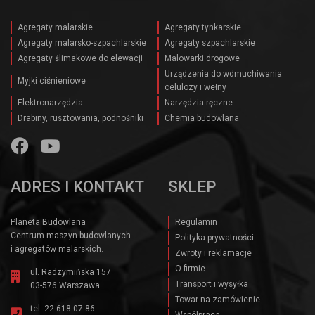
Agregaty malarskie
Agregaty tynkarskie
Agregaty malarsko-szpachlarskie
Agregaty szpachlarskie
Agregaty ślimakowe do elewacji
Malowarki drogowe
Urządzenia do wdmuchiwania
Myjki ciśnieniowe
celulozy i wełny
Elektronarzędzia
Narzędzia ręczne
Drabiny, rusztowania, podnośniki
Chemia budowlana
ADRES I KONTAKT
SKLEP
Planeta Budowlana
Regulamin
Centrum maszyn budowlanych
Polityka prywatności
i agregatów malarskich.
Zwroty i reklamacje
O firmie
ul. Radzymińska 157
Transport i wysyłka
03-576 Warszawa
Towar na zamówienie
tel.
22 618 07 86