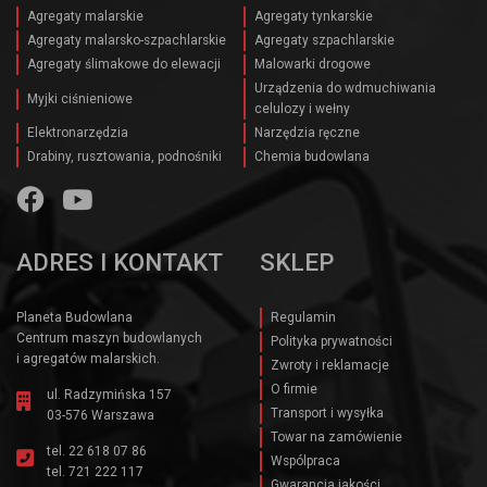
Agregaty malarskie
Agregaty tynkarskie
Agregaty malarsko-szpachlarskie
Agregaty szpachlarskie
Agregaty ślimakowe do elewacji
Malowarki drogowe
Urządzenia do wdmuchiwania
Myjki ciśnieniowe
celulozy i wełny
Elektronarzędzia
Narzędzia ręczne
Drabiny, rusztowania, podnośniki
Chemia budowlana
ADRES I KONTAKT
SKLEP
Planeta Budowlana
Regulamin
Centrum maszyn budowlanych
Polityka prywatności
i agregatów malarskich.
Zwroty i reklamacje
O firmie
ul. Radzymińska 157
Transport i wysyłka
03-576 Warszawa
Towar na zamówienie
tel.
22 618 07 86
Wspólpraca
tel.
721 222 117
Gwarancja jakości