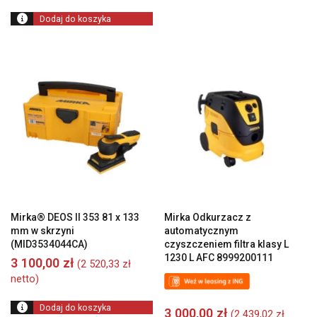
Dodaj do koszyka
Mirka® DEOS II 353 81 x 133
Mirka Odkurzacz z
mm w skrzyni
automatycznym
(MID3534044CA)
czyszczeniem filtra klasy L
1230 L AFC 8999200111
3 100,00
zł
(
2 520,33
zł
netto)
Dodaj do koszyka
3 000,00
zł
(
2 439,02
zł