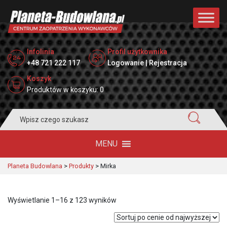
Infolinia
Profil użytkownika
+48 721 222 117
Logowanie | Rejestracja
Koszyk
Produktów w koszyku: 0
Search
for:
MENU
Planeta Budowlana
>
Produkty
>
Mirka
Posortowane
Wyświetlanie 1–16 z 123 wyników
według
ceny: