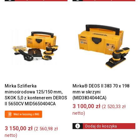
Mirka Szlifierka
Mirka® DEOS II 383 70 x 198
mimośrodowa 125/150 mm,
mm w skrzyni
SKOK 5,0 z kontenerem DEROS
(MID3834044CA)
II 5650CV MID5650404CA
3 100,00
zł
(
2 520,33
zł
netto)
Dodaj do koszyka
3 150,00
zł
(
2 560,98
zł
netto)