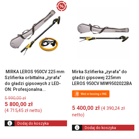
MIRKA LEROS 950CV 225 mm
Mirka Szlifierka „żyrafa” do
Szlifierka orbittalna „żyrafa”
gładzi gipsowej 225mm
do gładzi gipsowych z LED-
LEROS 950CV MIW9502022BA
ON: Profesjonalna...
Pierwotna
5 990,00
zł
cena
Aktualna
5 800,00
zł
5 400,00
zł
(
4 390,24
zł
wynosiła:
cena
(
4 715,45
zł
netto)
5
netto)
wynosi:
990,00 zł.
5
Dodaj do koszyka
800,00 zł.
Dodaj do koszyka