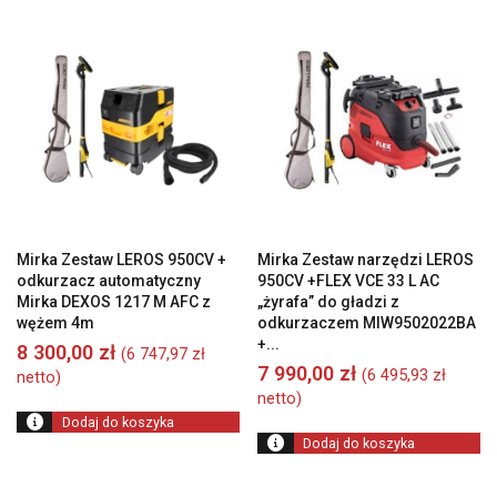
od
wysokiej
do
niskiej
Mirka Zestaw LEROS 950CV +
Mirka Zestaw narzędzi LEROS
odkurzacz automatyczny
950CV +FLEX VCE 33 L AC
Mirka DEXOS 1217 M AFC z
„żyrafa” do gładzi z
wężem 4m
odkurzaczem MIW9502022BA
+...
8 300,00
zł
(
6 747,97
zł
7 990,00
zł
(
6 495,93
zł
netto)
netto)
Dodaj do koszyka
Dodaj do koszyka