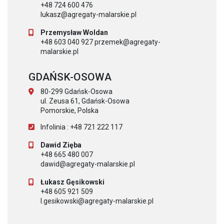
+48 724 600 476
lukasz@agregaty-malarskie.pl
Przemysław Woldan
+48 603 040 927 przemek@agregaty-
malarskie.pl
GDAŃSK-OSOWA
80-299 Gdańsk-Osowa
ul. Zeusa 61, Gdańsk-Osowa
Pomorskie, Polska
Infolinia : +48 721 222 117
Dawid Zięba
+48 665 480 007
dawid@agregaty-malarskie.pl
Łukasz Gęsikowski
+48 605 921 509
l.gesikowski@agregaty-malarskie.pl