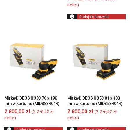
netto)
Dodaj do koszyka
Mirka® DEOS II 383 70 x 198
Mirka® DEOS II 353 81 x 133
mm w kartonie (MID3834044)
mm w kartonie (MID3534044)
2 800,00
zł
2 800,00
zł
(
2 276,42
zł
(
2 276,42
zł
netto)
netto)
Dodaj do koszyka
Dodaj do koszyka