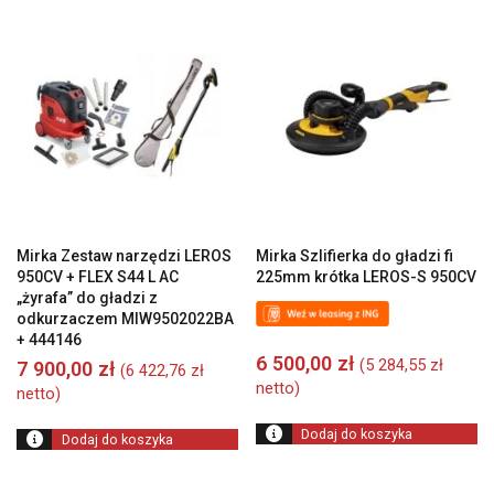
Mirka Zestaw narzędzi LEROS
Mirka Szlifierka do gładzi fi
950CV + FLEX S44 L AC
225mm krótka LEROS-S 950CV
„żyrafa” do gładzi z
odkurzaczem MIW9502022BA
+ 444146
6 500,00
zł
(
5 284,55
zł
7 900,00
zł
(
6 422,76
zł
netto)
netto)
Dodaj do koszyka
Dodaj do koszyka