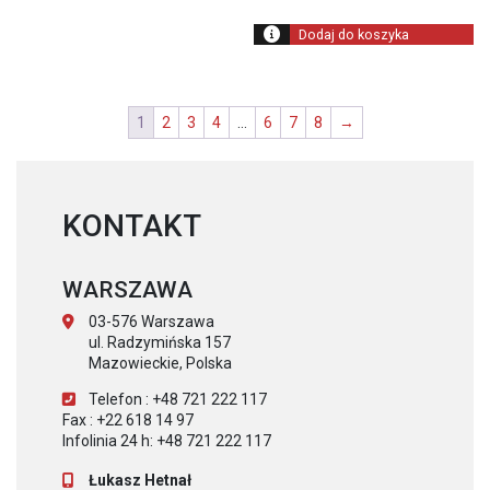
Dodaj do koszyka
1
2
3
4
…
6
7
8
→
KONTAKT
WARSZAWA
03-576 Warszawa
ul. Radzymińska 157
Mazowieckie, Polska
Telefon : +48 721 222 117
Fax : +22 618 14 97
Infolinia 24 h: +48 721 222 117
Łukasz Hetnał