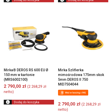
Mirka® DEROS RS 600 EU Ø
Mirka Szlifierka
150 mm w kartonie
mimośrodowa 175mm skok
(MRS6002100)
5mm DEROS II 750
MID7504044
2 790,00
zł
(
2 268,29
zł
netto)
Dodaj do koszyka
2 790,00
zł
(
2 268,29
zł
netto)