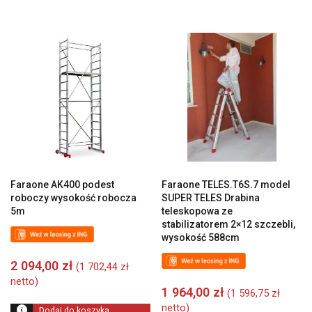
Faraone AK400 podest
Faraone TELES.T6S.7 model
roboczy wysokość robocza
SUPER TELES Drabina
5m
teleskopowa ze
stabilizatorem 2×12 szczebli,
wysokość 588cm
2 094,00
zł
(
1 702,44
zł
netto)
1 964,00
zł
(
1 596,75
zł
netto)
Dodaj do koszyka