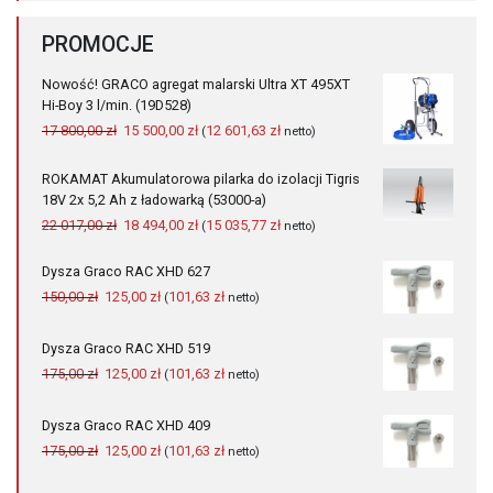
PROMOCJE
Nowość! GRACO agregat malarski Ultra XT 495XT
Hi-Boy 3 l/min. (19D528)
Pierwotna
Aktualna
17 800,00
zł
15 500,00
zł
12 601,63
zł
(
netto)
cena
cena
wynosiła:
wynosi:
ROKAMAT Akumulatorowa pilarka do izolacji Tigris
17
15
18V 2x 5,2 Ah z ładowarką (53000-a)
800,00 zł.
500,00 zł.
Pierwotna
Aktualna
22 017,00
zł
18 494,00
zł
15 035,77
zł
(
netto)
cena
cena
wynosiła:
wynosi:
Dysza Graco RAC XHD 627
22
18
Pierwotna
Aktualna
150,00
zł
125,00
zł
101,63
zł
(
netto)
017,00 zł.
494,00 zł.
cena
cena
wynosiła:
wynosi:
Dysza Graco RAC XHD 519
150,00 zł.
125,00 zł.
Pierwotna
Aktualna
175,00
zł
125,00
zł
101,63
zł
(
netto)
cena
cena
wynosiła:
wynosi:
Dysza Graco RAC XHD 409
175,00 zł.
125,00 zł.
Pierwotna
Aktualna
175,00
zł
125,00
zł
101,63
zł
(
netto)
cena
cena
wynosiła:
wynosi: