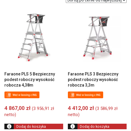
ceny:
od
wysokiej
do
niskiej
Faraone PLS 5 Bezpieczny
Faraone PLS 3 Bezpieczny
podest roboczy wysokość
podest roboczy wysokość
robocza 4,38m
robocza 3,3m
4 867,00
zł
4 412,00
zł
(
3 956,91
zł
(
3 586,99
zł
netto)
netto)
Dodaj do koszyka
Dodaj do koszyka