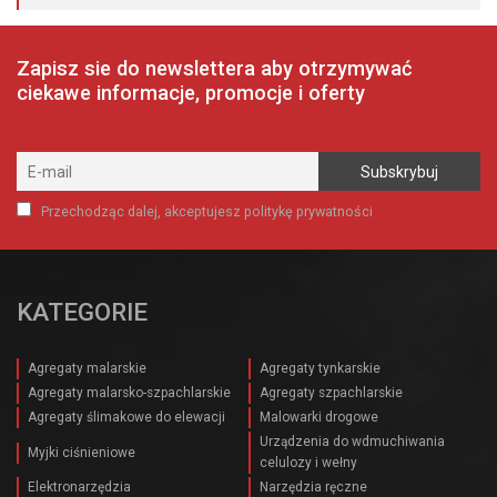
175,00 zł.
125,00 zł.
Zapisz sie do newslettera aby otrzymywać
ciekawe informacje, promocje i oferty
Przechodząc dalej, akceptujesz politykę prywatności
KATEGORIE
Agregaty malarskie
Agregaty tynkarskie
Agregaty malarsko-szpachlarskie
Agregaty szpachlarskie
Agregaty ślimakowe do elewacji
Malowarki drogowe
Urządzenia do wdmuchiwania
Myjki ciśnieniowe
celulozy i wełny
Elektronarzędzia
Narzędzia ręczne