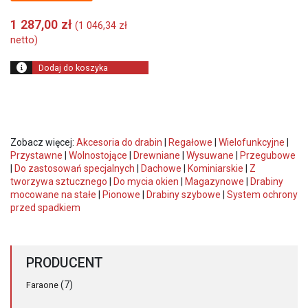
1 287,00
zł
(
1 046,34
zł
netto)
Dodaj do koszyka
Zobacz więcej:
Akcesoria do drabin
|
Regałowe
|
Wielofunkcyjne
|
Przystawne
|
Wolnostojące
|
Drewniane
|
Wysuwane
|
Przegubowe
|
Do zastosowań specjalnych
|
Dachowe
|
Kominiarskie
|
Z
tworzywa sztucznego
|
Do mycia okien
|
Magazynowe
|
Drabiny
mocowane na stałe
|
Pionowe
|
Drabiny szybowe
|
System ochrony
przed spadkiem
PRODUCENT
(7)
Faraone