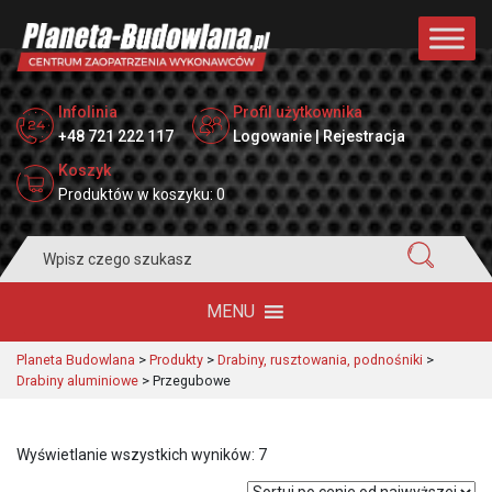
Infolinia
Profil użytkownika
+48 721 222 117
Logowanie | Rejestracja
Koszyk
Produktów w koszyku: 0
Search
for:
MENU
Planeta Budowlana
>
Produkty
>
Drabiny, rusztowania, podnośniki
>
Drabiny aluminiowe
>
Przegubowe
Posortowane
Wyświetlanie wszystkich wyników: 7
według