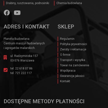
Drabiny, rusztowania, podnośniki
Chemia budowlana
ADRES I KONTAKT
SKLEP
Planeta Budowlana
Regulamin
Centrum maszyn budowlanych
Polityka prywatności
i agregatów malarskich.
Zwroty i reklamacje
O firmie
ul. Radzymińska 157
Transport i wysyłka
03-576 Warszawa
Towar na zamówienie
tel.
22 618 07 86
Wspólpraca
tel.
721 222 117
Gwarancja jakości
Kontakt
DOSTĘPNE METODY PŁATNOŚCI