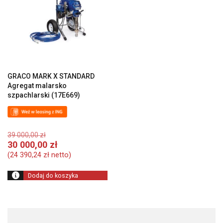
GRACO MARK X STANDARD
Agregat malarsko
szpachlarski (17E669)
Pierwotna
39 000,00
zł
cena
Aktualna
30 000,00
zł
wynosiła:
cena
(
24 390,24
zł
netto)
39
wynosi:
000,00 zł.
30
Dodaj do koszyka
000,00 zł.