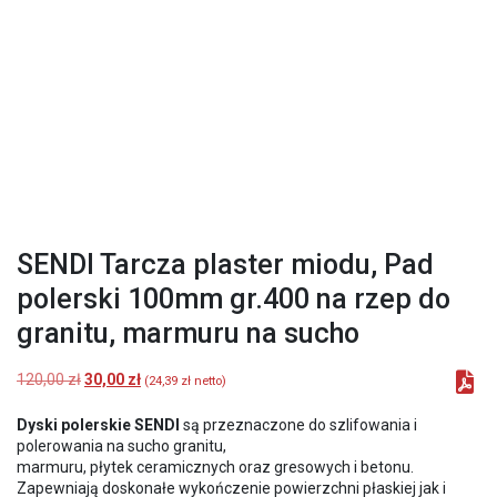
SENDI Tarcza plaster miodu, Pad
polerski 100mm gr.400 na rzep do
granitu, marmuru na sucho
Pierwotna
Aktualna
120,00
zł
30,00
zł
(
24,39
zł
netto)
cena
cena
wynosiła:
wynosi:
Dyski polerskie SENDI
są przeznaczone do szlifowania i
120,00 zł.
30,00 zł.
polerowania na sucho granitu,
marmuru, płytek ceramicznych oraz gresowych i betonu.
Zapewniają doskonałe wykończenie powierzchni płaskiej jak i