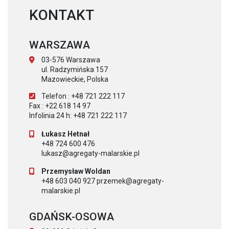
KONTAKT
WARSZAWA
03-576 Warszawa
ul. Radzymińska 157
Mazowieckie, Polska
Telefon : +48 721 222 117
Fax : +22 618 14 97
Infolinia 24 h: +48 721 222 117
Łukasz Hetnał
+48 724 600 476
lukasz@agregaty-malarskie.pl
Przemysław Woldan
+48 603 040 927 przemek@agregaty-
malarskie.pl
GDAŃSK-OSOWA