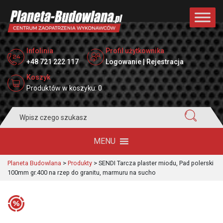
Infolinia
Profil użytkownika
+48 721 222 117
Logowanie | Rejestracja
Koszyk
Produktów w koszyku: 0
Search
for:
MENU
Planeta Budowlana
>
Produkty
>
SENDI Tarcza plaster miodu, Pad polerski
100mm gr.400 na rzep do granitu, marmuru na sucho