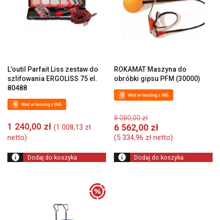
L’outil Parfait Liss zestaw do
ROKAMAT Maszyna do
szlifowania ERGOLISS 75 el.
obróbki gipsu PFM (30000)
80488
Pierwotna
8 080,00
zł
cena
1 240,00
zł
A
6 562,00
zł
(
1 008,13
zł
wynosiła:
c
netto)
(
5 334,96
zł
netto)
8
w
080,00 zł.
6
Dodaj do koszyka
Dodaj do koszyka
56