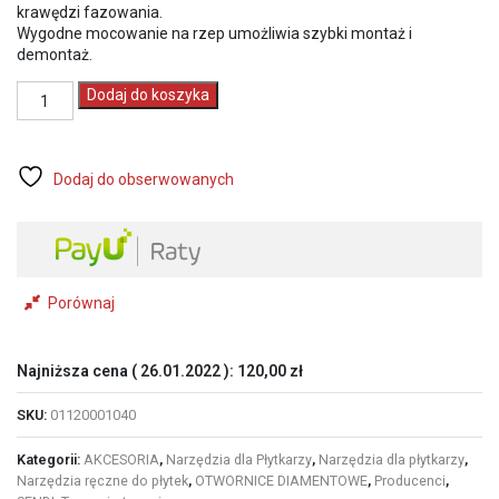
krawędzi fazowania.
Wygodne mocowanie na rzep umożliwia szybki montaż i
demontaż.
ilość
Dodaj do koszyka
SENDI
Tarcza
plaster
miodu,
Dodaj do obserwowanych
Pad
polerski
100mm
gr.400
na
rzep
Porównaj
do
granitu,
marmuru
Najniższa cena (
26.01.2022
):
120,00
zł
na
sucho
SKU:
01120001040
Kategorii:
AKCESORIA
,
Narzędzia dla Płytkarzy
,
Narzędzia dla płytkarzy
,
Narzędzia ręczne do płytek
,
OTWORNICE DIAMENTOWE
,
Producenci
,