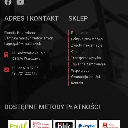
ADRES I KONTAKT
SKLEP
Planeta Budowlana
Regulamin
Centrum maszyn budowlanych
Polityka prywatności
i agregatów malarskich.
Zwroty i reklamacje
O firmie
ul. Radzymińska 157
Transport i wysyłka
03-576 Warszawa
Towar na zamówienie
tel.
22 618 07 86
Wspólpraca
tel.
721 222 117
Gwarancja jakości
Kontakt
DOSTĘPNE METODY PŁATNOŚCI