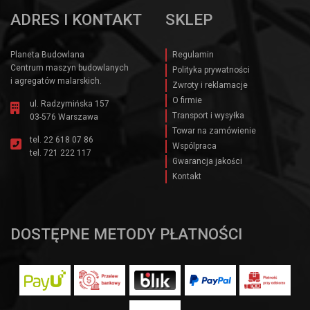
ADRES I KONTAKT
SKLEP
Planeta Budowlana
Regulamin
Centrum maszyn budowlanych
Polityka prywatności
i agregatów malarskich.
Zwroty i reklamacje
O firmie
ul. Radzymińska 157
Transport i wysyłka
03-576 Warszawa
Towar na zamówienie
tel.
22 618 07 86
Wspólpraca
tel.
721 222 117
Gwarancja jakości
Kontakt
DOSTĘPNE METODY PŁATNOŚCI