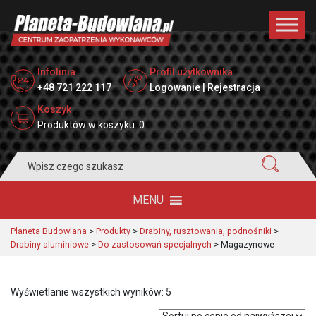
Infolinia
Profil użytkownika
+48 721 222 117
Logowanie | Rejestracja
Koszyk
Produktów w koszyku: 0
Search
for:
MENU
Planeta Budowlana
>
Produkty
>
Drabiny, rusztowania, podnośniki
>
Drabiny aluminiowe
>
Do zastosowań specjalnych
>
Magazynowe
Posortowane
Wyświetlanie wszystkich wyników: 5
według