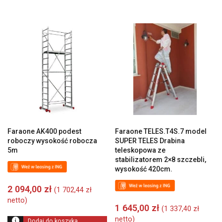
Faraone AK400 podest
Faraone TELES.T4S.7 model
roboczy wysokość robocza
SUPER TELES Drabina
5m
teleskopowa ze
stabilizatorem 2×8 szczebli,
wysokość 420cm.
2 094,00
zł
(
1 702,44
zł
netto)
1 645,00
zł
(
1 337,40
zł
netto)
Dodaj do koszyka