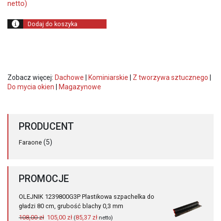
netto)
Dodaj do koszyka
Zobacz więcej:
Dachowe
|
Kominiarskie
|
Z tworzywa sztucznego
|
Do mycia okien
|
Magazynowe
PRODUCENT
(5)
Faraone
PROMOCJE
OLEJNIK 1239800G3P Plastikowa szpachelka do
gładzi 80 cm, grubość blachy 0,3 mm
Pierwotna
Aktualna
108,00
zł
105,00
zł
85,37
zł
(
netto)