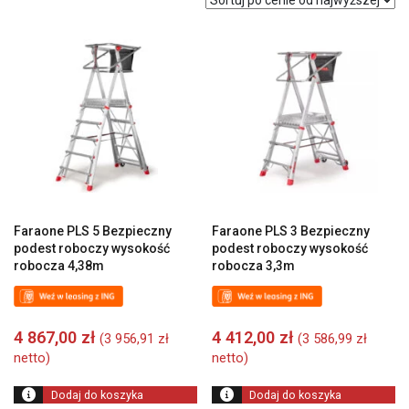
ceny:
od
wysokiej
do
niskiej
Faraone PLS 5 Bezpieczny
Faraone PLS 3 Bezpieczny
podest roboczy wysokość
podest roboczy wysokość
robocza 4,38m
robocza 3,3m
4 867,00
zł
4 412,00
zł
(
3 956,91
zł
(
3 586,99
zł
netto)
netto)
Dodaj do koszyka
Dodaj do koszyka