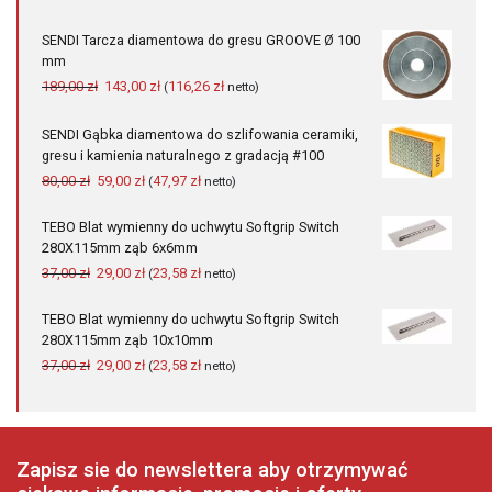
cena
cena
wynosiła:
wynosi:
SENDI Tarcza diamentowa do gresu GROOVE Ø 100
108,00 zł.
105,00 zł.
mm
Pierwotna
Aktualna
189,00
zł
143,00
zł
116,26
zł
(
netto)
cena
cena
wynosiła:
wynosi:
SENDI Gąbka diamentowa do szlifowania ceramiki,
189,00 zł.
143,00 zł.
gresu i kamienia naturalnego z gradacją #100
Pierwotna
Aktualna
80,00
zł
59,00
zł
47,97
zł
(
netto)
cena
cena
wynosiła:
wynosi:
TEBO Blat wymienny do uchwytu Softgrip Switch
80,00 zł.
59,00 zł.
280X115mm ząb 6x6mm
Pierwotna
Aktualna
37,00
zł
29,00
zł
23,58
zł
(
netto)
cena
cena
wynosiła:
wynosi:
TEBO Blat wymienny do uchwytu Softgrip Switch
37,00 zł.
29,00 zł.
280X115mm ząb 10x10mm
Pierwotna
Aktualna
37,00
zł
29,00
zł
23,58
zł
(
netto)
cena
cena
wynosiła:
wynosi:
37,00 zł.
29,00 zł.
Zapisz sie do newslettera aby otrzymywać