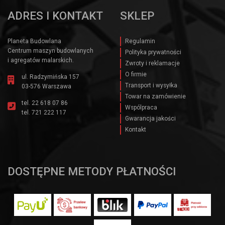
ADRES I KONTAKT
SKLEP
Planeta Budowlana
Regulamin
Centrum maszyn budowlanych
Polityka prywatności
i agregatów malarskich.
Zwroty i reklamacje
O firmie
ul. Radzymińska 157
Transport i wysyłka
03-576 Warszawa
Towar na zamówienie
tel.
22 618 07 86
Wspólpraca
tel.
721 222 117
Gwarancja jakości
Kontakt
DOSTĘPNE METODY PŁATNOŚCI