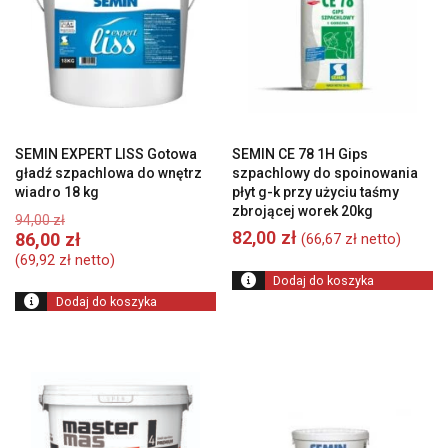
SEMIN EXPERT LISS Gotowa
SEMIN CE 78 1H Gips
gładź szpachlowa do wnętrz
szpachlowy do spoinowania
wiadro 18 kg
płyt g-k przy użyciu taśmy
zbrojącej worek 20kg
Pierwotna
94,00
zł
cena
82,00
zł
Aktualna
86,00
zł
(
66,67
zł
netto)
wynosiła:
cena
(
69,92
zł
netto)
94,00 zł.
wynosi:
Dodaj do koszyka
86,00 zł.
Dodaj do koszyka