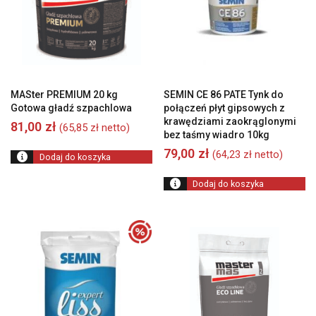
MASter PREMIUM 20 kg
SEMIN CE 86 PATE Tynk do
Gotowa gładź szpachlowa
połączeń płyt gipsowych z
krawędziami zaokrąglonymi
81,00
zł
(
65,85
zł
netto)
bez taśmy wiadro 10kg
79,00
zł
(
64,23
zł
netto)
Dodaj do koszyka
Dodaj do koszyka