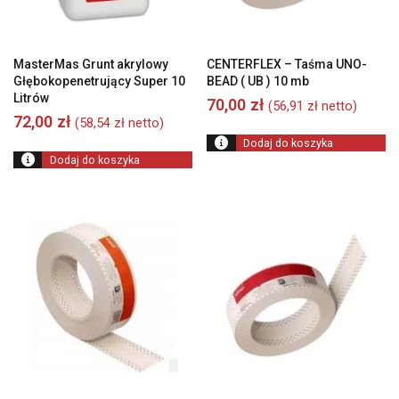
MasterMas Grunt akrylowy
CENTERFLEX – Taśma UNO-
Głębokopenetrujący Super 10
BEAD ( UB ) 10 mb
Litrów
70,00
zł
(
56,91
zł
netto)
72,00
zł
(
58,54
zł
netto)
Dodaj do koszyka
Dodaj do koszyka