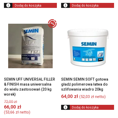
Dodaj do koszyka
Dodaj do koszyka
SEMIN UFF UNIVERSAL FILLER
SEMIN SEMIN SOFT gotowa
& FINISH masa uniwersalna
gładź polimerowa łatwa do
do wielu zastosowań (20 kg
szlifowania wiadro 20kg
worek)
64,00
zł
(
52,03
zł
netto)
Pierwotna
72,00
zł
cena
Aktualna
66,00
zł
Dodaj do koszyka
wynosiła:
cena
(
53,66
zł
netto)
72,00 zł.
wynosi: