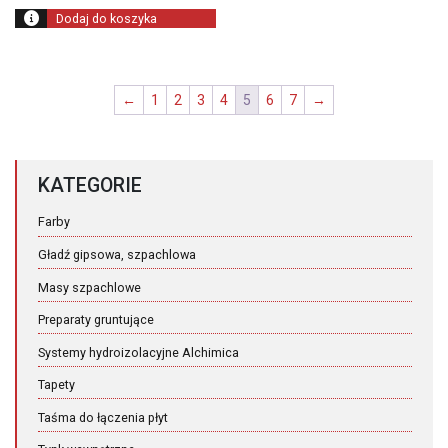
66,00 zł.
Dodaj do koszyka
←
1
2
3
4
5
6
7
→
KATEGORIE
Farby
Gładź gipsowa, szpachlowa
Masy szpachlowe
Preparaty gruntujące
Systemy hydroizolacyjne Alchimica
Tapety
Taśma do łączenia płyt