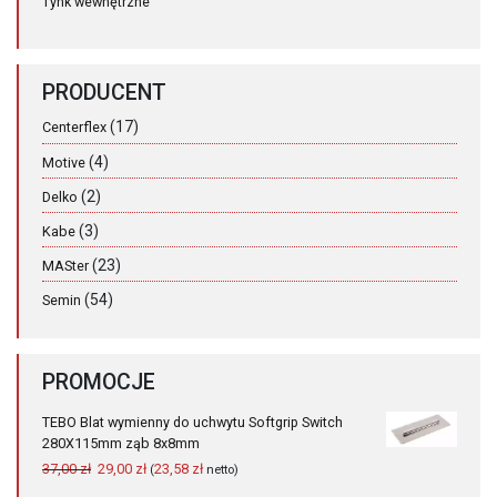
Tynk wewnętrzne
PRODUCENT
(17)
Centerflex
(4)
Motive
(2)
Delko
(3)
Kabe
(23)
MASter
(54)
Semin
PROMOCJE
TEBO Blat wymienny do uchwytu Softgrip Switch
280X115mm ząb 8x8mm
Pierwotna
Aktualna
37,00
zł
29,00
zł
23,58
zł
(
netto)
cena
cena