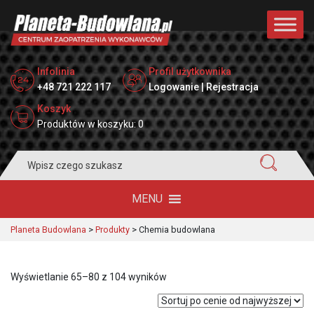
Infolinia
Profil użytkownika
+48 721 222 117
Logowanie | Rejestracja
Koszyk
Produktów w koszyku: 0
Search
for:
MENU
Planeta Budowlana
>
Produkty
>
Chemia budowlana
Posortowane
Wyświetlanie 65–80 z 104 wyników
według
ceny: