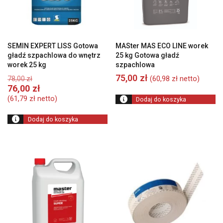
SEMIN EXPERT LISS Gotowa
MASter MAS ECO LINE worek
gładź szpachlowa do wnętrz
25 kg Gotowa gładź
worek 25 kg
szpachlowa
Pierwotna
75,00
zł
(
60,98
zł
netto)
78,00
zł
cena
Aktualna
76,00
zł
wynosiła:
cena
(
61,79
zł
netto)
Dodaj do koszyka
78,00 zł.
wynosi:
76,00 zł.
Dodaj do koszyka