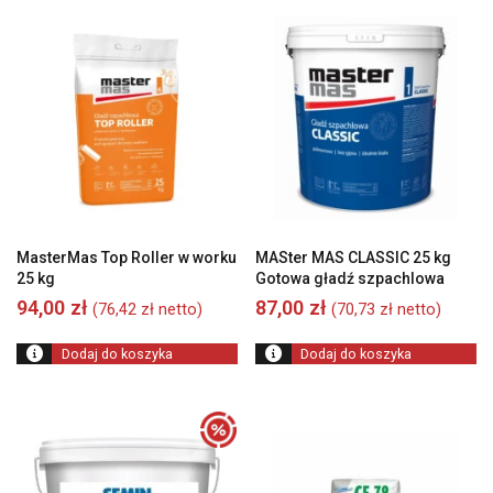
od
wysokiej
do
niskiej
MasterMas Top Roller w worku
MASter MAS CLASSIC 25 kg
25 kg
Gotowa gładź szpachlowa
94,00
zł
87,00
zł
(
76,42
zł
netto)
(
70,73
zł
netto)
Dodaj do koszyka
Dodaj do koszyka