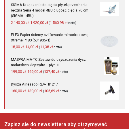
wynosiła:
wynosi:
SIGMA Urządzenie do cięcia płytek przecinarka
37,00 zł.
29,00 zł.
ręczna Seria 4 model 4BU długość cięcia 70 cm
(SIGMA - 4BU)
Pierwotna
Aktualna
2 140,00
zł
1 920,00
zł
1 560,98
zł
(
netto)
cena
cena
wynosiła:
wynosi:
FLEX Papier ścierny szlifowanie mimośrodowe,
2
1
Xtreme P180 (531906/1)
140,00 zł.
920,00 zł.
Pierwotna
Aktualna
18,00
zł
14,00
zł
11,38
zł
(
netto)
cena
cena
wynosiła:
wynosi:
MASPRA MA-TC Zestaw do czyszczenia dysz
18,00 zł.
14,00 zł.
malarskich klepsydra + płyn 1L
Pierwotna
Aktualna
199,00
zł
169,00
zł
137,40
zł
(
netto)
cena
cena
wynosiła:
wynosi:
Dysza Airlessco REV-TIP 217
199,00 zł.
169,00 zł.
Pierwotna
Aktualna
160,00
zł
130,00
zł
105,69
zł
(
netto)
cena
cena
wynosiła:
wynosi:
160,00 zł.
130,00 zł.
Zapisz sie do newslettera aby otrzymywać