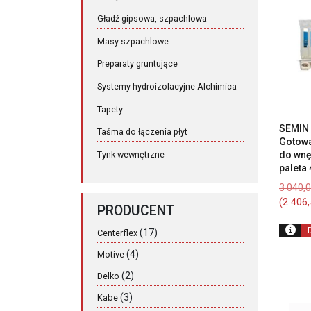
Gładź gipsowa, szpachlowa
Masy szpachlowe
Preparaty gruntujące
Systemy hydroizolacyjne Alchimica
Tapety
SEMIN 
Taśma do łączenia płyt
Gotowa
do wnę
Tynk wewnętrzne
paleta 
3 040,
(
2 406
PRODUCENT
(17)
Centerflex
(4)
Motive
(2)
Delko
(3)
Kabe