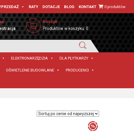
0 produktów
YPRZEDAŻ
RATY
DOTACJE
BLOG
KONTAKT
Koszyk
ka
estracja
Produktów w koszyku: 0
ELEKTRONARZĘDZIA
DLA PŁYTKARZY
OŚWIETLENIE BUDOWLANE
PRODUCENCI