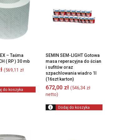
EX – Taśma
SEMIN SEM-LIGHT Gotowa
H ( RP ) 30 mb
masa reperacyjna do ścian
i sufitów oraz
ł
(
569,11
zł
szpachlowania wiadro 1l
(16szt karton)
672,00
zł
(
546,34
zł
j do koszyka
netto)
Dodaj do koszyka