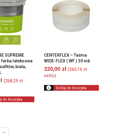
BE SUPREME
CENTERFLEX – Taśma
farba lateksowa
WIDE-FLEX ( WF ) 30 mb
sufitów, biała,
320,00
zł
(
260,16
zł
L
netto)
ł
(
268,29
zł
Dodaj do koszyka
j do koszyka
→