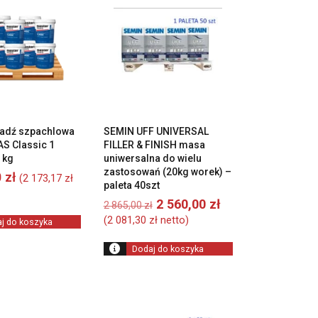
adź szpachlowa
SEMIN UFF UNIVERSAL
S Classic 1
FILLER & FINISH masa
 kg
uniwersalna do wielu
zastosowań (20kg worek) –
0
zł
(
2 173,17
zł
paleta 40szt
Pierwotna
Aktualna
2 560,00
zł
2 865,00
zł
cena
cena
(
2 081,30
zł
netto)
j do koszyka
wynosiła:
wynosi:
2
2
Dodaj do koszyka
865,00 zł.
560,00 zł.