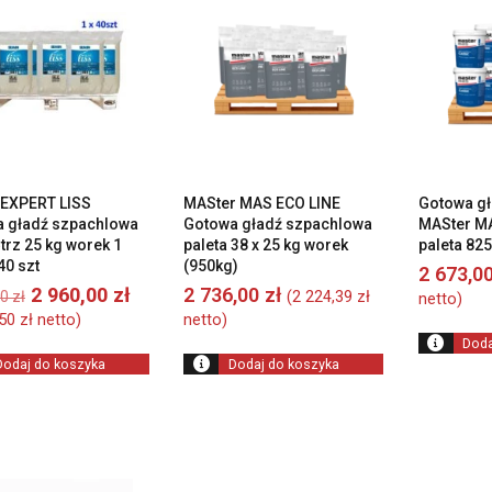
wysokiej
do
niskiej
EXPERT LISS
MASter MAS ECO LINE
Gotowa gł
 gładź szpachlowa
Gotowa gładź szpachlowa
MASter MA
trz 25 kg worek 1
paleta 38 x 25 kg worek
paleta 825
40 szt
(950kg)
2 673,0
Pierwotna
Aktualna
2 960,00
zł
2 736,00
zł
(
2 224,39
zł
00
zł
netto)
cena
cena
,50
zł
netto)
netto)
wynosiła:
wynosi:
Doda
3
2
Dodaj do koszyka
Dodaj do koszyka
040,00 zł.
960,00 zł.