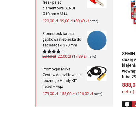
frez - palec
diamentowa SENDI
Ø10mm x M14
Pierwotna
Aktualna
120,00
zł
99,00
zł
80,49
zł
(
netto)
cena
cena
wynosiła:
wynosi:
Eibenstock tarcza
120,00 zł.
99,00 zł.
gąbkowa niebieska do
zacieraczki 370 mm
SEMIN 
Pierwotna
Aktualna
22,50
zł
22,00
zł
17,89
zł
(
netto)
Oceniono
dużej 
cena
cena
4.00
na 5
klejen
wynosiła:
wynosi:
Promocja! Mirka
wewną
22,50 zł.
22,00 zł.
Zestaw do szlifowania
tuba 29
ręcznego Handy KIT
888,
hebel + wąż
netto)
Pierwotna
Aktualna
179,00
zł
155,00
zł
126,02
zł
(
netto)
cena
cena
wynosiła:
wynosi:
179,00 zł.
155,00 zł.