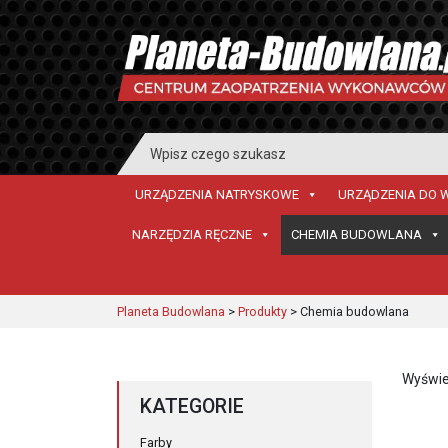
Search
for:
URZĄDZENIA NATRYSKOWE
URZĄDZENIA DO 
NARZĘDZIA RĘCZNE
CHEMIA BUDOWLANA
Planeta Budowlana
>
Produkty
>
Chemia budowlana
Wyświe
KATEGORIE
Farby