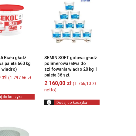
5 Biała gładź
SEMIN SOFT gotowa gładź
a paleta 660 kg
polimerowa łatwa do
g wiadro)
szlifowania wiadro 20 kg 1
paleta 36 szt.
0
zł
(
1 797,56
zł
2 160,00
zł
(
1 756,10
zł
netto)
j do koszyka
Dodaj do koszyka