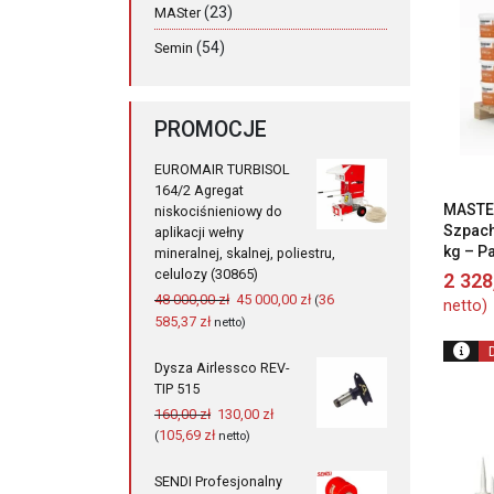
(23)
MASter
(54)
Semin
PROMOCJE
EUROMAIR TURBISOL
164/2 Agregat
MASTE
niskociśnieniowy do
Szpach
aplikacji wełny
kg – Pa
mineralnej, skalnej, poliestru,
celulozy (30865)
2 32
Pierwotna
Aktualna
48 000,00
zł
45 000,00
zł
36
(
netto)
cena
cena
585,37
zł
netto)
wynosiła:
wynosi:
48
45
Dysza Airlessco REV-
000,00 zł.
000,00 zł.
TIP 515
Pierwotna
Aktualna
160,00
zł
130,00
zł
cena
cena
105,69
zł
(
netto)
wynosiła:
wynosi:
160,00 zł.
130,00 zł.
SENDI Profesjonalny