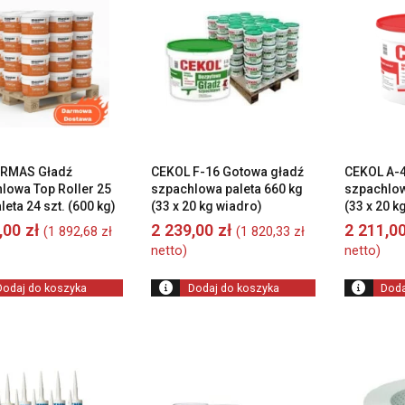
RMAS Gładź
CEKOL F-16 Gotowa gładź
CEKOL A-4
lowa Top Roller 25
szpachlowa paleta 660 kg
szpachlow
leta 24 szt. (600 kg)
(33 x 20 kg wiadro)
(33 x 20 k
8,00
zł
2 239,00
zł
2 211,0
(
1 892,68
zł
(
1 820,33
zł
netto)
netto)
Dodaj do koszyka
Dodaj do koszyka
Doda