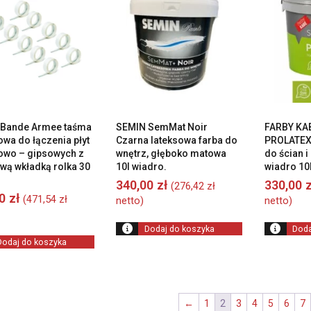
 Bande Armee taśma
SEMIN SemMat Noir
FARBY KA
owa do łączenia płyt
Czarna lateksowa farba do
PROLATEX 
owo – gipsowych z
wnętrz, głęboko matowa
do ścian i 
wą wkładką rolka 30
10l wiadro.
wiadro 10
340,00
zł
330,00
z
(
276,42
zł
00
zł
(
471,54
zł
netto)
netto)
Dodaj do koszyka
Doda
Dodaj do koszyka
←
1
2
3
4
5
6
7