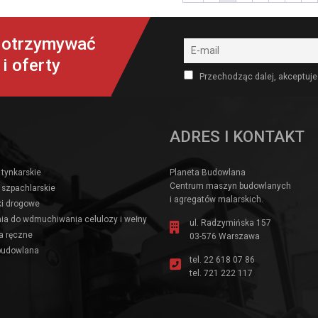
y otrzymywać
i oferty
Przechodząc dalej, akceptuje
ADRES I KONTAKT
 tynkarskie
Planeta Budowlana
Centrum maszyn budowlanych
 szpachlarskie
i agregatów malarskich.
i drogowe
ia do wdmuchiwania celulozy i wełny
ul. Radzymińska 157
a ręczne
03-576 Warszawa
budowlana
tel.
22 618 07 86
tel.
721 222 117