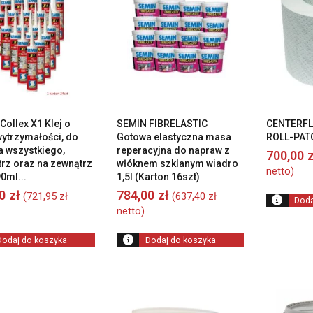
Collex X1 Klej o
SEMIN FIBRELASTIC
CENTERFL
wytrzymałości, do
Gotowa elastyczna masa
ROLL-PATC
ia wszystkiego,
reperacyjna do napraw z
700,00
z
trz oraz na zewnątrz
włóknem szklanym wiadro
netto)
0ml...
1,5l (Karton 16szt)
00
zł
784,00
zł
(
721,95
zł
(
637,40
zł
Doda
netto)
Dodaj do koszyka
Dodaj do koszyka