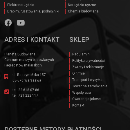
Elektronarzędzia
Narzędzia ręczne
Drabiny, rusztowania, podnośniki
Chemia budowlana
ADRES I KONTAKT
SKLEP
Planeta Budowlana
Regulamin
Centrum maszyn budowlanych
Polityka prywatności
i agregatów malarskich.
Zwroty i reklamacje
O firmie
ul. Radzymińska 157
Transport i wysyłka
03-576 Warszawa
Towar na zamówienie
tel.
22 618 07 86
Wspólpraca
tel.
721 222 117
Gwarancja jakości
Kontakt
DOSTĘPNE METODY PŁATNOŚCI