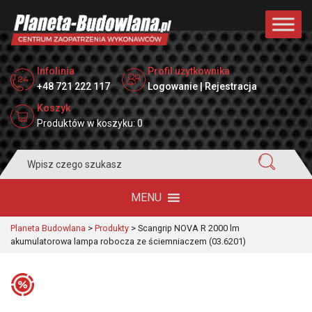
Infolinia
Profil użytkownika
+48 721 222 117
Logowanie | Rejestracja
Koszyk
Produktów w koszyku: 0
Search
for:
MENU
Planeta Budowlana
>
Produkty
>
Scangrip NOVA R 2000 lm
akumulatorowa lampa robocza ze ściemniaczem (03.6201)