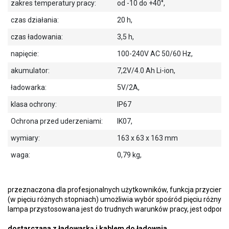
zakres temperatury pracy:
od -10 do +40°,
czas działania:
20 h,
czas ładowania:
3,5 h,
napięcie:
100-240V AC 50/60 Hz,
akumulator:
7,2V/4.0 Ah Li-ion,
ładowarka:
5V/2A,
klasa ochrony:
IP67
Ochrona przed uderzeniami:
IK07,
wymiary:
163 x 63 x 163 mm
waga:
0,79 kg,
przeznaczona dla profesjonalnych użytkowników, funkcja przyciemni
(w pięciu różnych stopniach) umożliwia wybór spośród pięciu różnych 
lampa przystosowana jest do trudnych warunków pracy, jest odporna n
dostarczana z ładowarką i kablem do ładownia,