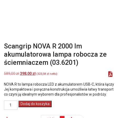
Scangrip NOVA R 2000 lm
akumulatorowa lampa robocza ze
ściemniaczem (03.6201)
Pierwotna
Aktualna
589,00
zł
398,00
zł
(
323,58
zł
netto)
cena
cena
wynosiła:
wynosi:
NOVA R to lampa robocza LED z akumulatorem USB-C, która łączy w 
589,00 zł.
398,00 zł.
Jej kompaktowa i poręczna konstrukcja umożliwia łatwy transport mi
co czyni ją idealnym wyborem dla profesjonalistów w podróży.
ilość
Dodaj do koszyka
Scangrip
NOVA
R