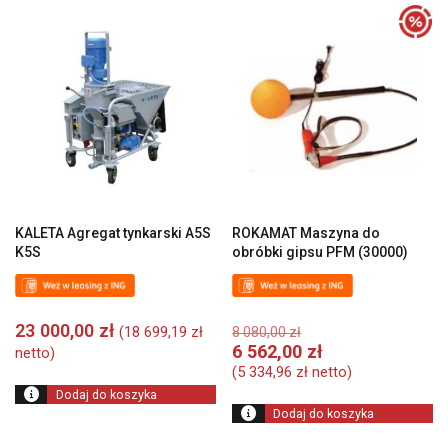
KALETA Agregat tynkarski A5S
ROKAMAT Maszyna do
K5S
obróbki gipsu PFM (30000)
Pierwotna
23 000,00
zł
(
18 699,19
zł
8 080,00
zł
cena
A
6 562,00
zł
netto)
wynosiła:
c
(
5 334,96
zł
netto)
8
w
Dodaj do koszyka
080,00 zł.
6
Dodaj do koszyka
56