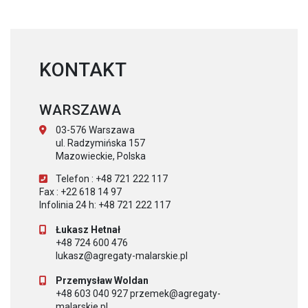
KONTAKT
WARSZAWA
03-576 Warszawa
ul. Radzymińska 157
Mazowieckie, Polska
Telefon : +48 721 222 117
Fax : +22 618 14 97
Infolinia 24 h: +48 721 222 117
Łukasz Hetnał
+48 724 600 476
lukasz@agregaty-malarskie.pl
Przemysław Woldan
+48 603 040 927 przemek@agregaty-
malarskie.pl