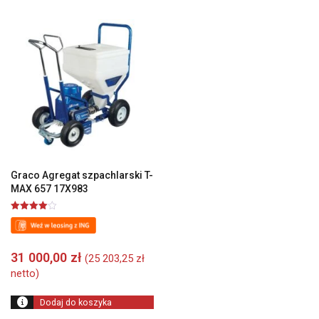
Graco Agregat szpachlarski T-
MAX 657 17X983
Oceniono
4.00
na 5
31 000,00
zł
(
25 203,25
zł
netto)
Dodaj do koszyka