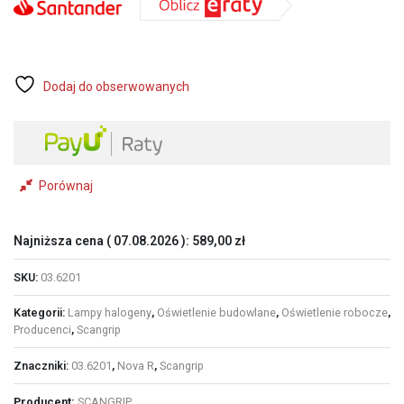
2000
lm
akumulatorowa
lampa
robocza
Dodaj do obserwowanych
ze
ściemniaczem
(03.6201)
Porównaj
Najniższa cena (
07.08.2026
):
589,00
zł
SKU:
03.6201
Kategorii:
Lampy halogeny
,
Oświetlenie budowlane
,
Oświetlenie robocze
,
Producenci
,
Scangrip
Znaczniki:
03.6201
,
Nova R
,
Scangrip
Producent:
SCANGRIP