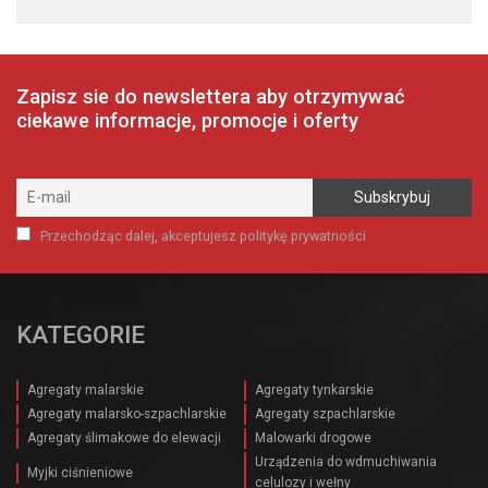
Zapisz sie do newslettera aby otrzymywać
ciekawe informacje, promocje i oferty
Przechodząc dalej, akceptujesz politykę prywatności
KATEGORIE
Agregaty malarskie
Agregaty tynkarskie
Agregaty malarsko-szpachlarskie
Agregaty szpachlarskie
Agregaty ślimakowe do elewacji
Malowarki drogowe
Urządzenia do wdmuchiwania
Myjki ciśnieniowe
celulozy i wełny