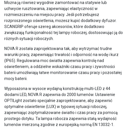
Można ją również wygodnie zamontować na statywie lub
uchwycie rusztowania, zapewniając elastyczność w
rozmieszczeniu na miejscu pracy. Jeśli potrzebujesz
rozproszonego oświetlenia, możesz kupić dodatkowy dyfuzor.
SCANGRIP oferuje szereg akcesoriów, które dodatkowo
zwiększają funkcjonalność tej lampy roboczej, dostosowując ją do
różnych sytuacji roboczych.
NOVA R została zaprojektowana tak, aby wytrzymać trudne
warunki pracy, zapewniając trwałość i odporność na wodę i kurz
(IP65). Regulowana moc światła zapewnia kontrolę nad
oświetleniem, a oddzielne wskaźniki czasu pracy i żywotności
baterii umożliwiają łatwe monitorowanie czasu pracy i pozostałej
mocy baterii.
Wyposażona w wysoce wydajną konstrukcję multi-LED z 44
diodami LED, NOVA R zapewnia do 2000 lumenów. Ustawienie
OPTILight zostało specjalnie zaprojektowane, aby zapewnić
optymalne oświetlenie (LUX) w typowej sytuacji roboczej,
zapewniając zoptymalizowane światło i czas pracy za pomocą
prostego dotyku. Ta lampa robocza zapewnia stałą wydajność
lumenów mierzoną zgodnie z europejską normą EN 13032-1.