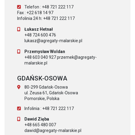
Telefon : +48 721 222 117
Fax : +22 618 14 97
Infolinia 24 h: +48 721 222 117
Łukasz Hetnał
+48 724 600 476
lukasz@agregaty-malarskie.pl
Przemysław Woldan
+48 603 040 927 przemek@agregaty-
malarskie.pl
GDAŃSK-OSOWA
80-299 Gdańsk-Osowa
ul. Zeusa 61, Gdańsk-Osowa
Pomorskie, Polska
Infolinia : +48 721 222 117
Dawid Zięba
+48 665 480 007
dawid@agregaty-malarskie.pl