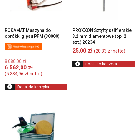
ROKAMAT Maszyna do
PROXXON Sztyfty szlifierskie
obróbki gipsu PFM (30000)
3,2 mm diamentowe (op. 2
szt.) 28234
25,00
zł
(
20,33
zł
netto)
Pierwotna
8 080,00
zł
Dodaj do koszyka
cena
Aktualna
6 562,00
zł
wynosiła:
cena
(
5 334,96
zł
netto)
8
wynosi:
080,00 zł.
6
Dodaj do koszyka
562,00 zł.