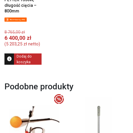
długość cięcia –
800mm
Pierwotna
8 765,00
zł
cena
Aktualna
6 400,00
zł
wynosiła:
cena
(
5 203,25
zł
netto)
8
wynosi:
765,00 zł.
6
Dodaj do
400,00 zł.
koszyka
Podobne produkty