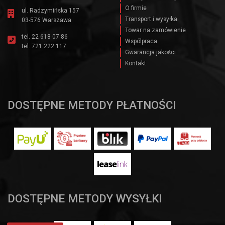
O firmie
ul. Radzymińska 157
Transport i wysyłka
03-576 Warszawa
Towar na zamówienie
tel.
22 618 07 86
Wspólpraca
tel.
721 222 117
Gwarancja jakości
Kontakt
DOSTĘPNE METODY PŁATNOŚCI
DOSTĘPNE METODY WYSYŁKI