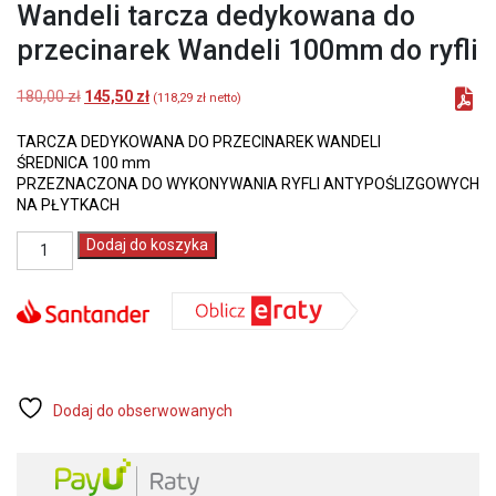
Wandeli tarcza dedykowana do
przecinarek Wandeli 100mm do ryfli
Pierwotna
Aktualna
180,00
zł
145,50
zł
(
118,29
zł
netto)
cena
cena
wynosiła:
wynosi:
TARCZA DEDYKOWANA DO PRZECINAREK WANDELI
180,00 zł.
145,50 zł.
ŚREDNICA 100 mm
PRZEZNACZONA DO WYKONYWANIA RYFLI ANTYPOŚLIZGOWYCH
NA PŁYTKACH
ilość
Dodaj do koszyka
Wandeli
tarcza
dedykowana
do
przecinarek
Wandeli
100mm
do
Dodaj do obserwowanych
ryfli