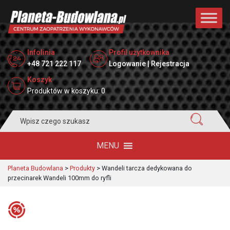
Infolinia
Profil użytkownika
+48 721 222 117
Logowanie | Rejestracja
Koszyk
Produktów w koszyku: 0
Search
for:
MENU
Planeta Budowlana
>
Produkty
>
Wandeli tarcza dedykowana do
przecinarek Wandeli 100mm do ryfli