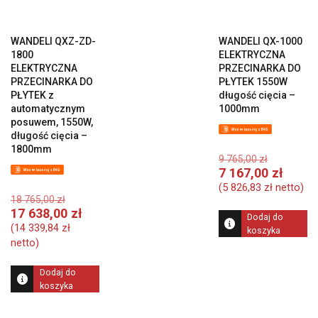
WANDELI QXZ-ZD-
WANDELI QX-1000
1800
ELEKTRYCZNA
ELEKTRYCZNA
PRZECINARKA DO
PRZECINARKA DO
PŁYTEK 1550W
PŁYTEK z
długość cięcia –
automatycznym
1000mm
posuwem, 1550W,
długość cięcia –
1800mm
Pierwot
9 765,00
zł
cena
A
7 167,00
zł
wynosiła
c
(
5 826,83
zł
netto)
Pierwotna
9
w
18 765,00
zł
cena
765,00 zł
Aktualna
7
17 638,00
zł
Dodaj do
wynosiła:
cena
16
(
14 339,84
zł
koszyka
18
wynosi:
netto)
765,00 zł.
17
638,00 zł.
Dodaj do
koszyka