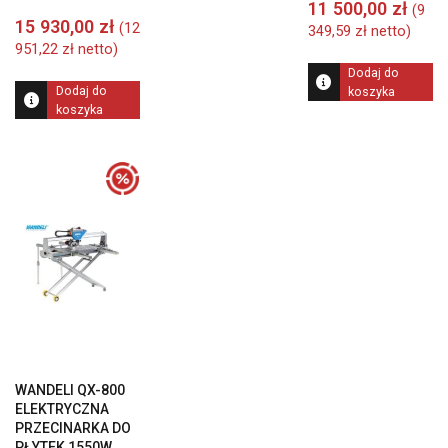
na 5
11 500,00
zł
(
9
15 930,00
zł
(
12
349,59
zł
netto)
951,22
zł
netto)
Dodaj do
Dodaj do
koszyka
koszyka
WANDELI QX-800
ELEKTRYCZNA
PRZECINARKA DO
PŁYTEK 1550W,