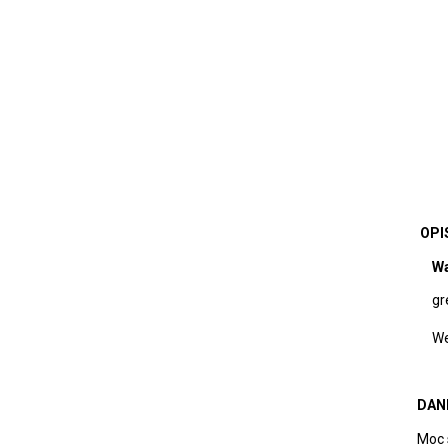
OPI
Wa
gr
We
DAN
Moc s