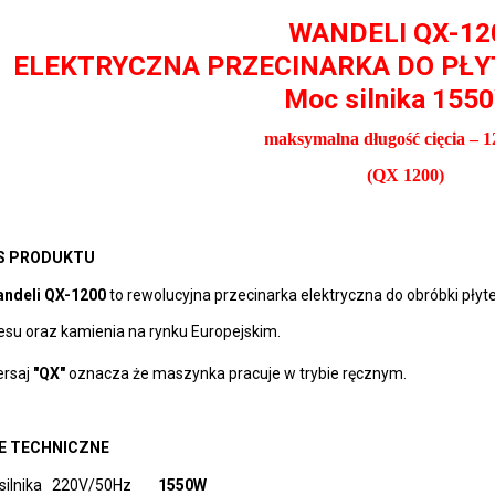
WANDELI QX-12
ELEKTRYCZNA PRZECINARKA DO PŁYT
Moc silnika 155
maksymalna długość cięcia –
(QX 1200)
S PRODUKTU
ndeli QX-1200
 to rewolucyjna przecinarka elektryczna do obróbki płyt
esu oraz kamienia na rynku Europejskim.
rsaj
 "QX"
 oznacza że maszynka pracuje w trybie ręcznym.
E TECHNICZNE
ilnika   220V/50Hz       
 1550W