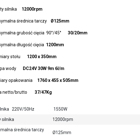
y silnika   
  12000rpm
ymalna średnica tarczy   
 Ø125mm
malna grubość cięcia  90°/45°       
30/20mm
ymalna długość cięcia 
 1200mm
ary stołu      
 1200 x 350mm
a wody      
 DC24V 30W 9m 6l/m
ary opakowania     
1760 x 455 x 505mm
netto/brutto     
   37/47Kg
ilnika 220V/50Hz
1550W
y silnika
12000rpm
malna średnica tarczy
Ø125mm