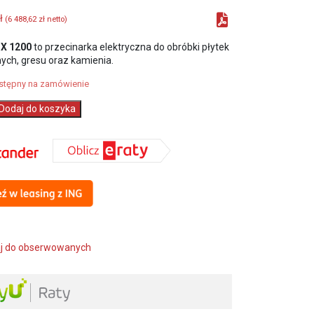
ł
(
6 488,62
zł
netto)
QX 1200
to przecinarka elektryczna do obróbki płytek
ych, gresu oraz kamienia.
stępny na zamówienie
Dodaj do koszyka
CZNA
ARKA
j do obserwowanych