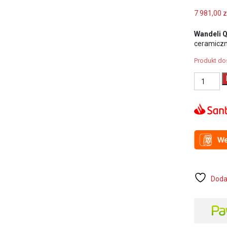
7 981,00
z
Wandeli 
ceramiczn
Produkt do
ilość
WANDELI
QX-
1200
ELEKTRY
PRZECIN
DO
PŁYTEK
1550W,
długość
cięcia
Doda
-
1200mm