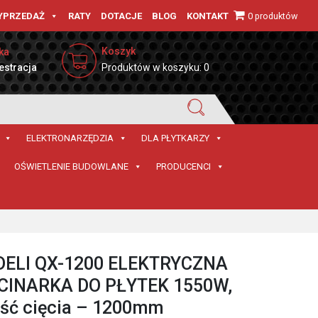
0 produktów
YPRZEDAŻ
RATY
DOTACJE
BLOG
KONTAKT
Koszyk
ka
estracja
Produktów w koszyku: 0
ELEKTRONARZĘDZIA
DLA PŁYTKARZY
OŚWIETLENIE BUDOWLANE
PRODUCENCI
ELI QX-1200 ELEKTRYCZNA
CINARKA DO PŁYTEK 1550W,
ść cięcia – 1200mm