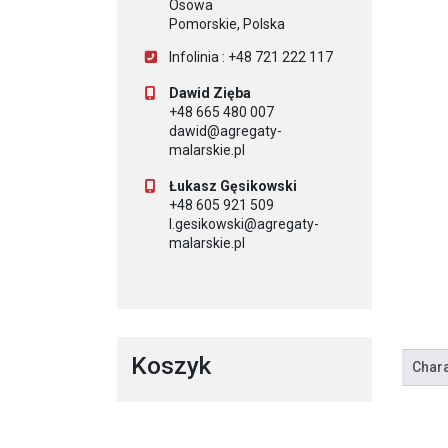
Osowa
Pomorskie, Polska
Infolinia : +48 721 222 117
Dawid Zięba
+48 665 480 007
dawid@agregaty-
malarskie.pl
Łukasz Gęsikowski
+48 605 921 509
l.gesikowski@agregaty-
malarskie.pl
Koszyk
Chara