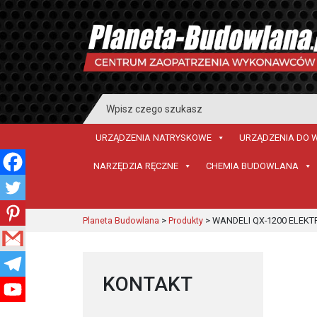
Search
for:
URZĄDZENIA NATRYSKOWE
URZĄDZENIA DO 
NARZĘDZIA RĘCZNE
CHEMIA BUDOWLANA
Planeta Budowlana
>
Produkty
>
WANDELI QX-1200 ELEKT
KONTAKT