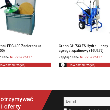
tock EPG 400 Zacieraczka
Graco GH 733 ES Hydrauliczny
00)
agregat spalinowy (16U279)
o cenę:
tel. 721-222-117
Zapytaj o cenę:
tel. 721-222-117
Dowiedz się więcej
Dowiedz się więcej
y otrzymywać
i oferty