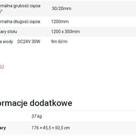
malna grubość cięcia
30/20mm
45°
malna długość cięcia
1200mm
ary stołu
1200 x 350mm
a wody DC24V 30W
9m 6l/m
LI
ormacje dodatkowe
37 kg
ary
176 × 45,5 × 50,5 cm