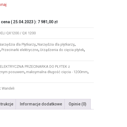
wnaj
 cena (
25.04.2023
):
7 981,00
zł
LI QX1200 / QX 1200
Narzędzia dla Płytkarzy
,
Narzędzia dla płytkarzy
,
,
Przecinarki elektryczne
,
Urządzenia do cięcia płytek
,
ELEKTRYCZNA PRZECINARKA DO PŁYTEK z
znym posuwem
,
maksymalna długość cięcia - 1200mm
,
:
Wandeli
strukcje
Informacje dodatkowe
Opinie (0)