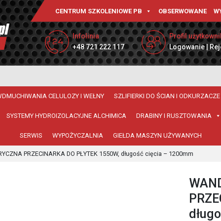
CENTRUM SZKOLENIOWE PB
OBSERWOWANE
W
Infolinia
Profil użytkowni
+48 721 222 117
Logowanie | Rej
WDMUCHIWANIA CELULOZY I WEŁNY
SZLIFIERKI DO ŚCIAN I ODKURZACZE
SYSTEMY HYDROIZOLACYJNE ALCHIMICA
DRABINY I RUSZTOWANIA
SERWIS
WYPOŻYCZALNIA
GIEŁDA MASZYN UŻYWANYCH
RYCZNA PRZECINARKA DO PŁYTEK 1550W, długość cięcia – 1200mm
WAND
PRZE
długo