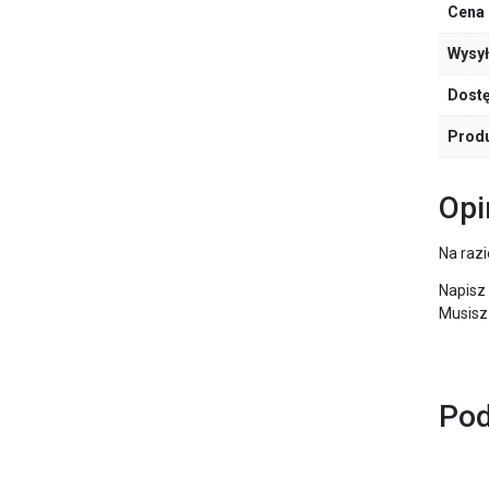
Cena 
Wysy
Dost
Prod
Opi
Na razi
Napisz
Musisz
Pod