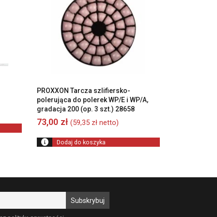
PROXXON Tarcza szlifiersko-
polerująca do polerek WP/E i WP/A,
gradacja 200 (op. 3 szt.) 28658
73,00
zł
(
59,35
zł
netto)
Dodaj do koszyka