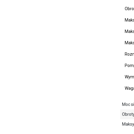
Obrot
Maks
Maksy
Maks
Rozmi
Pomp
Wymi
Waga 
Moc s
Obrot
Maksy