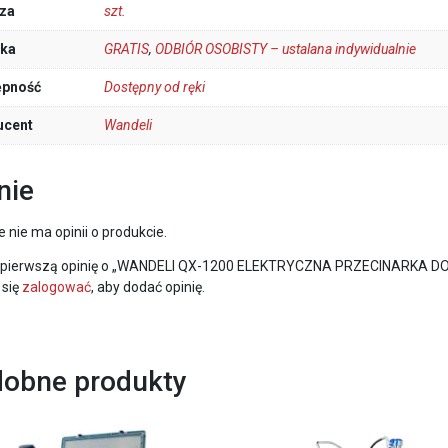
za
szt.
łka
GRATIS
,
ODBIÓR OSOBISTY – ustalana indywidualnie
ępność
Dostępny od ręki
ucent
Wandeli
nie
e nie ma opinii o produkcie.
 pierwszą opinię o „WANDELI QX-1200 ELEKTRYCZNA PRZECINARKA DO
 się
zalogować
, aby dodać opinię.
obne produkty