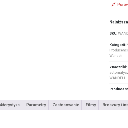
Poró
Najniższa
SKU:
WANDE
Kategorii:
Producenci
Wandeli
Znaczniki:
automatyc
WANDELI
Producent
kterystyka
Parametry
Zastosowanie
Filmy
Broszury i in