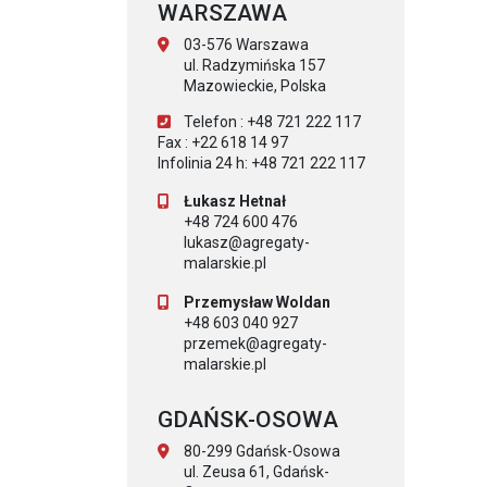
WARSZAWA
03-576 Warszawa
ul. Radzymińska 157
Mazowieckie, Polska
Telefon : +48 721 222 117
Fax : +22 618 14 97
Infolinia 24 h: +48 721 222 117
Łukasz Hetnał
+48 724 600 476
lukasz@agregaty-
malarskie.pl
Przemysław Woldan
+48 603 040 927
przemek@agregaty-
malarskie.pl
GDAŃSK-OSOWA
80-299 Gdańsk-Osowa
ul. Zeusa 61, Gdańsk-