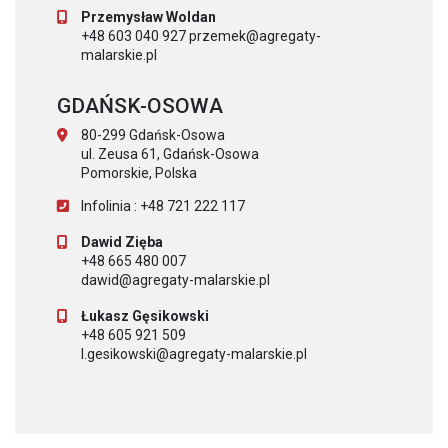
Przemysław Woldan
+48 603 040 927 przemek@agregaty-
malarskie.pl
GDAŃSK-OSOWA
80-299 Gdańsk-Osowa
ul. Zeusa 61, Gdańsk-Osowa
Pomorskie, Polska
Infolinia : +48 721 222 117
Dawid Zięba
+48 665 480 007
dawid@agregaty-malarskie.pl
Łukasz Gęsikowski
+48 605 921 509
l.gesikowski@agregaty-malarskie.pl