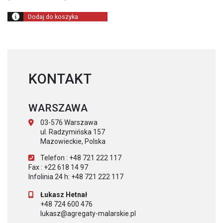
8
wynosi:
880,00 zł.
7
Dodaj do koszyka
104,00 zł.
KONTAKT
WARSZAWA
03-576 Warszawa
ul. Radzymińska 157
Mazowieckie, Polska
Telefon : +48 721 222 117
Fax : +22 618 14 97
Infolinia 24 h: +48 721 222 117
Łukasz Hetnał
+48 724 600 476
lukasz@agregaty-malarskie.pl