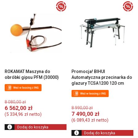
ROKAMAT Maszyna do
Promocja! BIHUI
obróbki gipsu PFM (30000)
Automatyczna przecinarka do
glazury TCSA1200 120 cm
Pierwotna
8 080,00
zł
cena
Pierwotna
Aktualna
6 562,00
zł
8 990,00
zł
wynosiła:
cena
cena
A
7 490,00
zł
(
5 334,96
zł
netto)
8
wynosiła:
wynosi:
c
(
6 089,43
zł
netto)
080,00 zł.
8
6
w
Dodaj do koszyka
990,00 zł.
562,00 zł.
7
Dodaj do koszyka
49