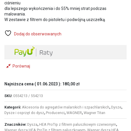
ciśnieniu
dla lepszego wykończenia i do 55% mniej strat podczas
malowania.
W zestawie z filtrem do pistoletu i podwójną uszczelką.
Dodaj do obserwowanych
Porównaj
Najniższa cena (
01.06.2023
):
180,00
zł
SKU:
0554213 / 554213
Kategorii:
Akcesoria do agregatów malarskich i szpachlarskich
,
Dysze
,
Dysze i osprzęt do dysz
,
Producenci
,
WAGNER
,
Wagner Titan
Znaczników:
Dysza
,
HEA ProTip z filtrem paluszkowym czerwonym
,
Wagner dysza HEA ProTip z filtrem paluszkowym
,
Wagner dysza HEA