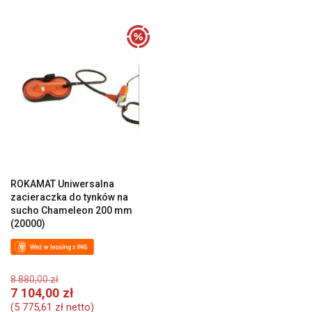
ROKAMAT Uniwersalna
zacieraczka do tynków na
sucho Chameleon 200 mm
(20000)
Pierwotna
8 880,00
zł
cena
Aktualna
7 104,00
zł
wynosiła:
cena
(
5 775,61
zł
netto)