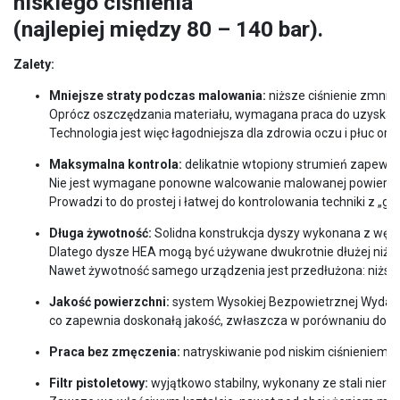
niskiego ciśnienia
(najlepiej między 80 – 140 bar).
Zalety:
Mniejsze straty podczas malowania:
 niższe ciśnienie zmnie
Oprócz oszczędzania materiału, wymagana praca do uzyskania
Technologia jest więc łagodniejsza dla zdrowia oczu i płuc ora
Maksymalna kontrola:
 delikatnie wtopiony strumień zapewni
Nie jest wymagane ponowne walcowanie malowanej powierzchn
Prowadzi to do prostej i łatwej do kontrolowania techniki 
Długa żywotność:
 Solidna konstrukcja dyszy wykonana z węgli
Dlatego dysze HEA mogą być używane dwukrotnie dłużej niż k
Nawet żywotność samego urządzenia jest przedłużona: niższe 
Jakość powierzchni:
 system Wysokiej Bezpowietrznej Wydajn
co zapewnia doskonałą jakość, zwłaszcza w porównaniu do ko
Praca bez zmęczenia:
 natryskiwanie pod niskim ciśnieniem 
Filtr pistoletowy:
 wyjątkowo stabilny, wykonany ze stali nierd