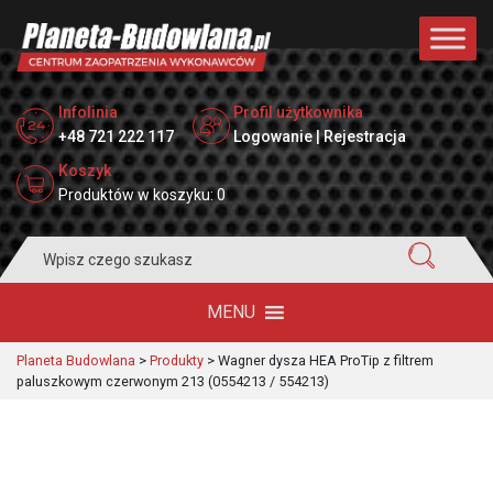
Infolinia
Profil użytkownika
+48 721 222 117
Logowanie | Rejestracja
Koszyk
Produktów w koszyku: 0
Search
for:
MENU
Planeta Budowlana
>
Produkty
>
Wagner dysza HEA ProTip z filtrem
paluszkowym czerwonym 213 (0554213 / 554213)