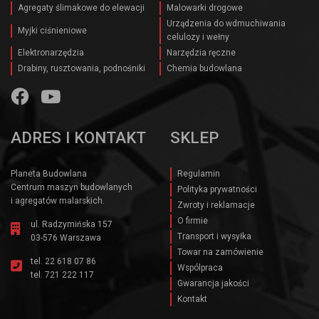
Agregaty ślimakowe do elewacji
Malowarki drogowe
Urządzenia do wdmuchiwania
Myjki ciśnieniowe
celulozy i wełny
Elektronarzędzia
Narzędzia ręczne
Drabiny, rusztowania, podnośniki
Chemia budowlana
ADRES I KONTAKT
SKLEP
Planeta Budowlana
Regulamin
Centrum maszyn budowlanych
Polityka prywatności
i agregatów malarskich.
Zwroty i reklamacje
O firmie
ul. Radzymińska 157
Transport i wysyłka
03-576 Warszawa
Towar na zamówienie
tel.
22 618 07 86
Wspólpraca
tel.
721 222 117
Gwarancja jakości
Kontakt