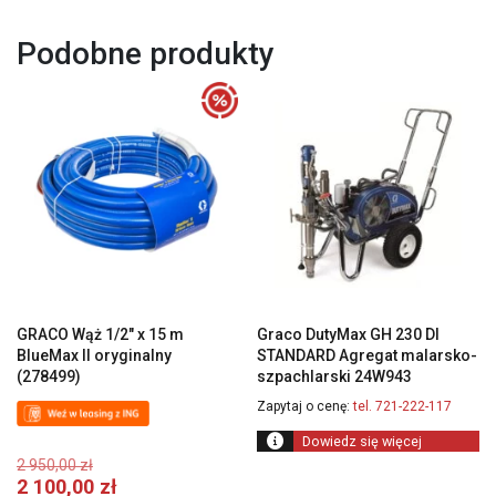
Podobne produkty
GRACO Wąż 1/2″ x 15 m
Graco DutyMax GH 230 DI
BlueMax II oryginalny
STANDARD Agregat malarsko-
(278499)
szpachlarski 24W943
Zapytaj o cenę:
tel. 721-222-117
Dowiedz się więcej
Pierwotna
2 950,00
zł
cena
Aktualna
2 100,00
zł