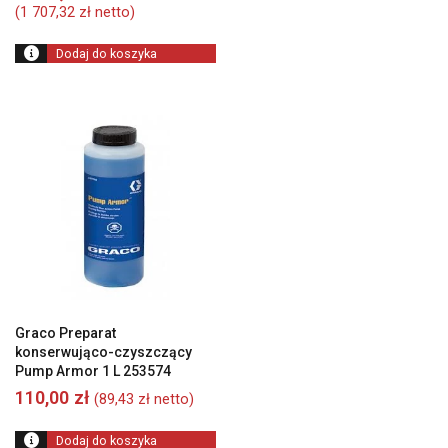
wynosiła:
cena
(
1 707,32
zł
netto)
2
wynosi:
950,00 zł.
2
Dodaj do koszyka
100,00 zł.
Graco Preparat
konserwująco-czyszczący
Pump Armor 1 L 253574
110,00
zł
(
89,43
zł
netto)
Dodaj do koszyka