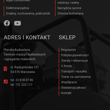
Myjki ciśnieniowe
celulozy i wełny
Elektronarzędzia
Narzędzia ręczne
Drabiny, rusztowania, podnośniki
Chemia budowlana
ADRES I KONTAKT
SKLEP
Planeta Budowlana
Regulamin
Centrum maszyn budowlanych
Polityka prywatności
i agregatów malarskich.
Zwroty i reklamacje
O firmie
ul. Radzymińska 157
Transport i wysyłka
03-576 Warszawa
Towar na zamówienie
tel.
22 618 07 86
Wspólpraca
tel.
721 222 117
Gwarancja jakości
Kontakt