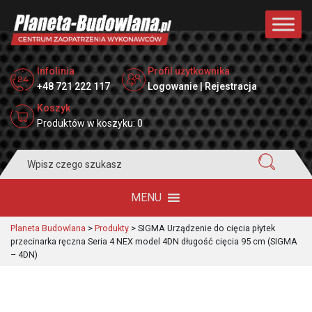
Infolinia
Profil użytkownika
+48 721 222 117
Logowanie | Rejestracja
Koszyk
Produktów w koszyku: 0
Search
for:
MENU
Planeta Budowlana
>
Produkty
>
SIGMA Urządzenie do cięcia płytek
przecinarka ręczna Seria 4 NEX model 4DN długość cięcia 95 cm (SIGMA
– 4DN)