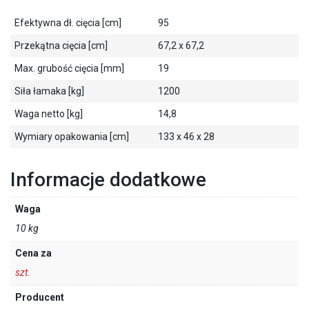
Efektywna dł. cięcia [cm]
95
Przekątna cięcia [cm]
67,2 x 67,2
Max. grubość cięcia [mm]
19
Siła łamaka [kg]
1200
Waga netto [kg]
14,8
Wymiary opakowania [cm]
133 x 46 x 28
Informacje dodatkowe
Waga
10 kg
Cena za
szt.
Producent