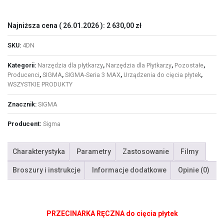
-
4DN)
Najniższa cena (
26.01.2026
):
2 630,00
zł
SKU:
4DN
Kategorii:
Narzędzia dla płytkarzy
,
Narzędzia dla Płytkarzy
,
Pozostałe
,
Producenci
,
SIGMA
,
SIGMA-Seria 3 MAX
,
Urządzenia do cięcia płytek
,
WSZYSTKIE PRODUKTY
Znacznik:
SIGMA
Producent:
Sigma
Charakterystyka
Parametry
Zastosowanie
Filmy
Broszury i instrukcje
Informacje dodatkowe
Opinie (0)
PRZECINARKA RĘCZNA do cięcia płytek