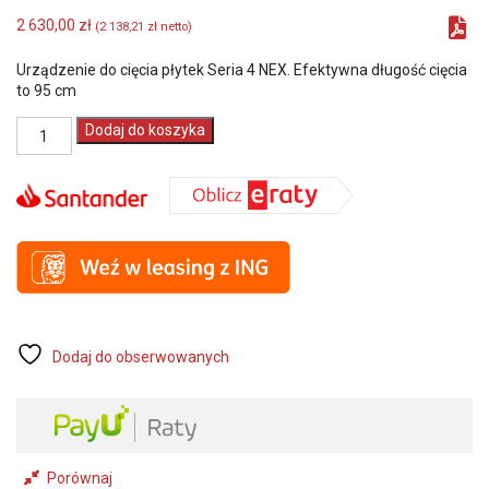
2 630,00
zł
(
2 138,21
zł
netto)
Urządzenie do cięcia płytek Seria 4 NEX. Efektywna długość cięcia
to 95 cm
ilość
Dodaj do koszyka
SIGMA
Urządzenie
do
cięcia
płytek
przecinarka
ręczna
Seria
4
NEX
model
Dodaj do obserwowanych
4DN
długość
cięcia
95
cm
Porównaj
(SIGMA