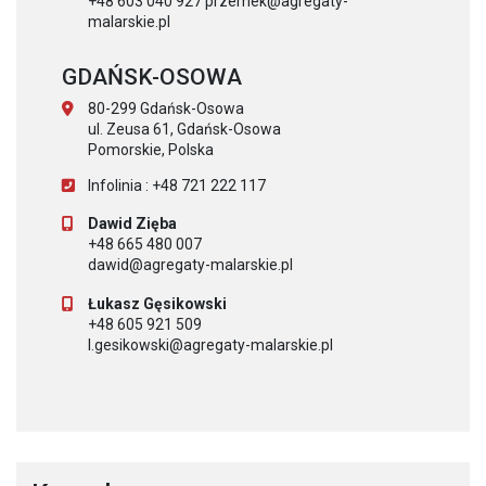
+48 603 040 927 przemek@agregaty-
malarskie.pl
GDAŃSK-OSOWA
80-299 Gdańsk-Osowa
ul. Zeusa 61, Gdańsk-Osowa
Pomorskie, Polska
Infolinia : +48 721 222 117
Dawid Zięba
+48 665 480 007
dawid@agregaty-malarskie.pl
Łukasz Gęsikowski
+48 605 921 509
l.gesikowski@agregaty-malarskie.pl