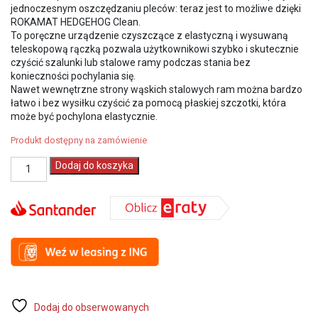
9
7
jednoczesnym oszczędzaniu pleców: teraz jest to możliwe dzięki
102,00 zł.
646,00 zł.
ROKAMAT HEDGEHOG Clean.
To poręczne urządzenie czyszczące z elastyczną i wysuwaną
teleskopową rączką pozwala użytkownikowi szybko i skutecznie
czyścić szalunki lub stalowe ramy podczas stania bez
konieczności pochylania się.
Nawet wewnętrzne strony wąskich stalowych ram można bardzo
łatwo i bez wysiłku czyścić za pomocą płaskiej szczotki, która
może być pochylona elastycznie.
Produkt dostępny na zamówienie
ilość
Dodaj do koszyka
ROKAMAT
Szlifierka
do
czyszczenia
betonu
szalunku
HEDGEHOG
W
(69600)
Dodaj do obserwowanych