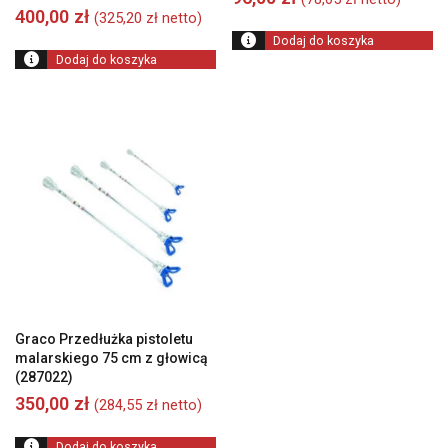
400,00
zł
(
325,20
zł
netto)
Dodaj do koszyka
Dodaj do koszyka
Graco Przedłużka pistoletu
malarskiego 75 cm z głowicą
(287022)
350,00
zł
(
284,55
zł
netto)
Dodaj do koszyka