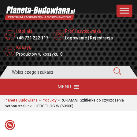
Infolinia
Profil użytkownika
+48 721 222 117
Logowanie | Rejestracja
Koszyk
Produktów w koszyku: 0
Search
for:
MENU
Planeta Budowlana
>
Produkty
>
ROKAMAT Szlifierka do czyszczenia
betonu szalunku HEDGEHOG W (69600)