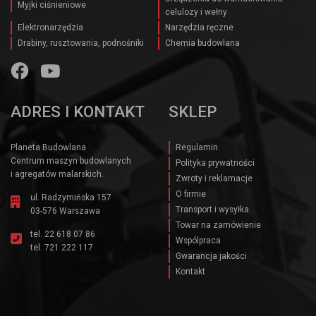
Myjki ciśnieniowe
celulozy i wełny
Elektronarzędzia
Narzędzia ręczne
Drabiny, rusztowania, podnośniki
Chemia budowlana
ADRES I KONTAKT
SKLEP
Planeta Budowlana
Regulamin
Centrum maszyn budowlanych
Polityka prywatności
i agregatów malarskich.
Zwroty i reklamacje
O firmie
ul. Radzymińska 157
Transport i wysyłka
03-576 Warszawa
Towar na zamówienie
tel.
22 618 07 86
Wspólpraca
tel.
721 222 117
Gwarancja jakości
Kontakt