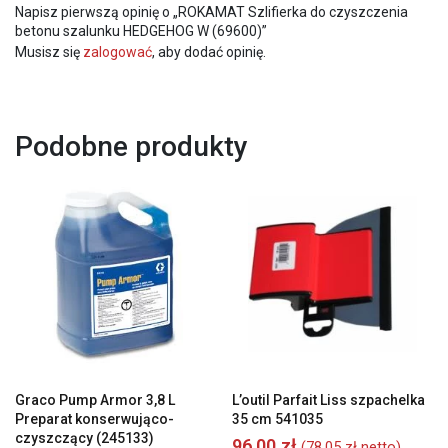
Napisz pierwszą opinię o „ROKAMAT Szlifierka do czyszczenia
betonu szalunku HEDGEHOG W (69600)”
Musisz się
zalogować
, aby dodać opinię.
Podobne produkty
Graco Pump Armor 3,8 L
L’outil Parfait Liss szpachelka
Preparat konserwująco-
35 cm 541035
czyszczący (245133)
96,00
zł
(
78,05
zł
netto)