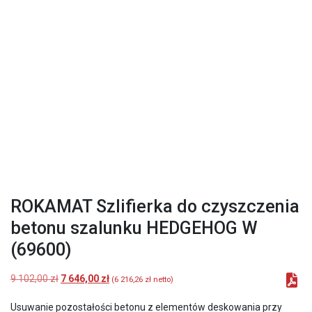
ROKAMAT Szlifierka do czyszczenia
betonu szalunku HEDGEHOG W
(69600)
Pierwotna
Aktualna
9 102,00
zł
7 646,00
zł
(
6 216,26
zł
netto)
cena
cena
wynosiła:
wynosi:
Usuwanie pozostałości betonu z elementów deskowania przy