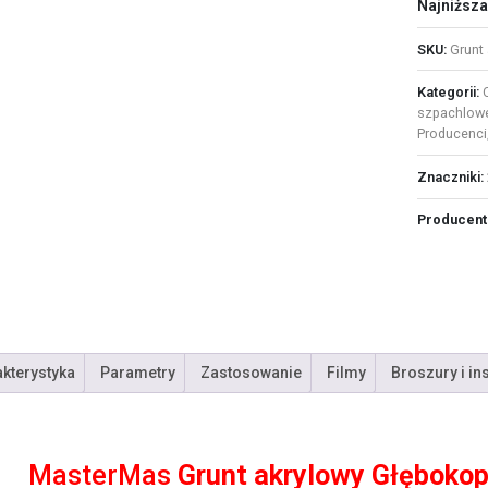
Najniższa
SKU:
Grunt 
Kategorii:
szpachlow
Producenci
Znaczniki:
Producent
kterystyka
Parametry
Zastosowanie
Filmy
Broszury i in
MasterMas
Grunt akrylowy Głębokope