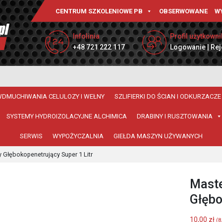
CENTRUM SZKOLENIOWE PB
OBSERWOWANE
W
Infolinia
Profil użytkowni
+48 721 222 117
Logowanie | Rej
WDMUCHIWANIA CELULOZY I WEŁNY
SZLIFIERKI DO ŚCIAN I ODKURZACZE
SYSTEMY HYDROIZOLACYJNE ALCHIMICA
DRABINY I RUSZTOWANIA
SERWIS
WYPOŻYCZALNIA
GIEŁDA MASZYN UŻYWANYCH
 Głębokopenetrujący Super 1 Litr
Maste
Głębo
10,00
zł
(
8