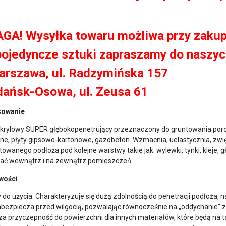
GA! Wysyłka towaru możliwa przy zakupie
pojedyncze sztuki zapraszamy do naszy
arszawa, ul. Radzymińska 157
dańsk-Osowa, ul. Zeusa 61
sowanie
akrylowy SUPER głębokopenetrujący przeznaczony do gruntowania porow
ne, płyty gipsowo-kartonowe, gazobeton. Wzmacnia, uelastycznia, zwię
owanego podłoża pod kolejne warstwy takie jak: wylewki, tynki, kleje, g
ać wewnątrz i na zewnątrz pomieszczeń.
wości
do użycia. Charakteryzuje się dużą zdolnością do penetracji podłoża, 
abezpiecza przed wilgocią, pozwalając równocześnie na „oddychanie
za przyczepność do powierzchni dla innych materiałów, które będą na