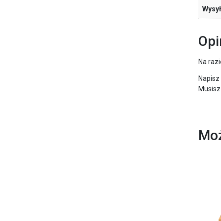
Wysy
Opi
Na razi
Napisz 
Musisz
Moż