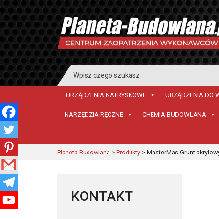
Search
for:
URZĄDZENIA NATRYSKOWE
URZĄDZENIA DO 
NARZĘDZIA RĘCZNE
CHEMIA BUDOWLANA
Planeta Budowlana
>
Produkty
>
MasterMas Grunt akrylowy
KONTAKT