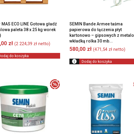
 MAS ECO LINE Gotowa gładź
SEMIN Bande Armee taśma
lowa paleta 38 x 25 kg worek
papierowa do łączenia płyt
)
kartonowo – gipsowych z metal
wkładką rolka 30 mb...
6,00
zł
(
2 224,39
zł
netto)
580,00
zł
(
471,54
zł
netto)
Dodaj do koszyka
Dodaj do koszyka