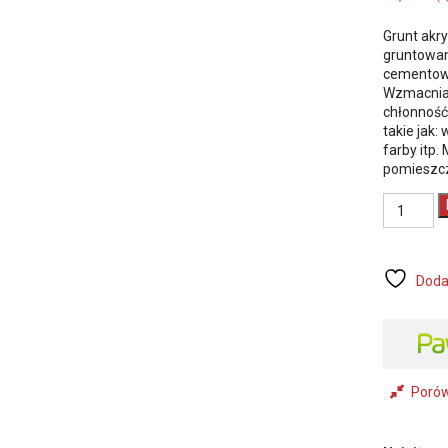
Grunt akr
gruntowani
cementowo
Wzmacnia,
chłonność
takie jak: 
farby itp
pomieszc
ilość
MasterMa
Grunt
akrylowy
Głębokope
Doda
Super
1
Litr
Poró