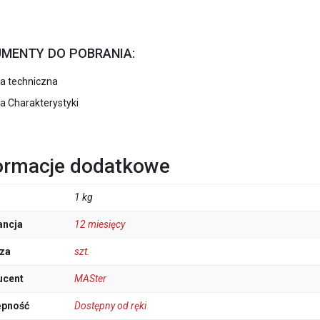
MENTY DO POBRANIA:
ta techniczna
a Charakterystyki
ormacje dodatkowe
1 kg
ancja
12 miesięcy
za
szt.
ucent
MASter
ępność
Dostępny od ręki