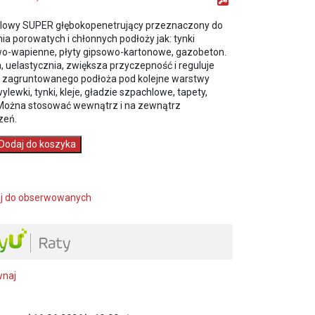
ylowy SUPER głębokopenetrujący przeznaczony do
a porowatych i chłonnych podłoży jak: tynki
-wapienne, płyty gipsowo-kartonowe, gazobeton.
 uelastycznia, zwiększa przyczepność i reguluje
 zagruntowanego podłoża pod kolejne warstwy
wylewki, tynki, kleje, gładzie szpachlowe, tapety,
. Można stosować wewnątrz i na zewnątrz
zeń.
Dodaj do koszyka
s
netrujący
j do obserwowanych
wnaj