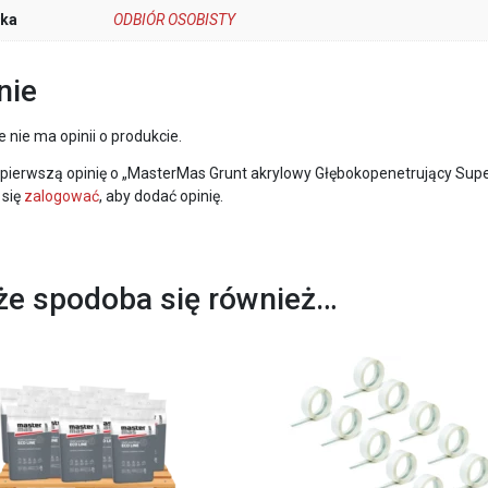
łka
ODBIÓR OSOBISTY
nie
e nie ma opinii o produkcie.
pierwszą opinię o „MasterMas Grunt akrylowy Głębokopenetrujący Super
 się
zalogować
, aby dodać opinię.
e spodoba się również…