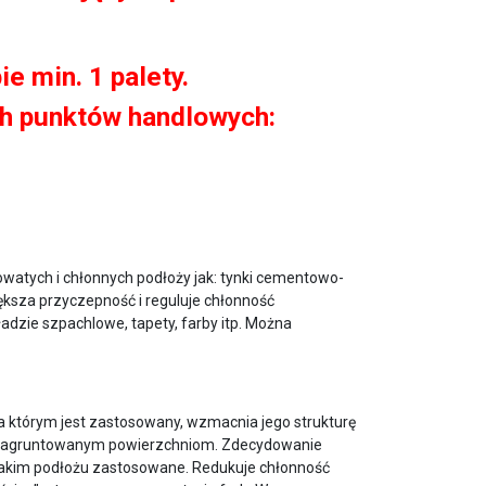
 min. 1 palety.
ch punktów handlowych:
atych i chłonnych podłoży jak: tynki cementowo-
ksza przyczepność i reguluje chłonność
ładzie szpachlowe, tapety, farby itp. Można
na którym jest zastosowany, wzmacnia jego strukturę
” zagruntowanym powierzchniom. Zdecydowanie
 takim podłożu zastosowane. Redukuje chłonność