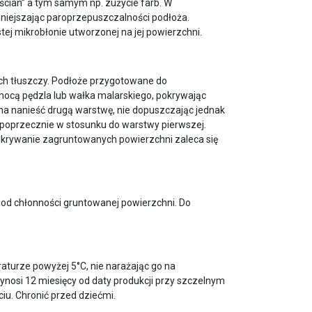
ścian” a tym samym np. zużycie farb. W
niejszając paroprzepuszczalności podłoża.
tej mikrobłonie utworzonej na jej powierzchni.
ch tłuszczy. Podłoże przygotowane do
mocą pędzla lub wałka malarskiego, pokrywając
na nanieść drugą warstwę, nie dopuszczając jednak
 poprzecznie w stosunku do warstwy pierwszej.
krywanie zagruntowanych powierzchni zaleca się
 od chłonności gruntowanej powierzchni. Do
urze powyżej 5°C, nie narażając go na
ynosi 12 miesięcy od daty produkcji przy szczelnym
ciu. Chronić przed dziećmi.