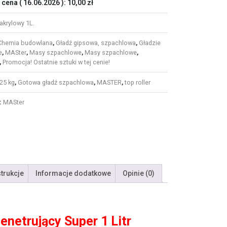
 cena (
16.06.2026
):
10,00
zł
akrylowy 1L.
Chemia budowlana
,
Gładź gipsowa, szpachlowa
,
Gładzie
e
,
MASter
,
Masy szpachlowe
,
Masy szpachlowe
,
,
Promocja! Ostatnie sztuki w tej cenie!
25 kg
,
Gotowa gładź szpachlowa
,
MASTER
,
top roller
:
MASter
strukcje
Informacje dodatkowe
Opinie (0)
netrujący Super 1 Litr