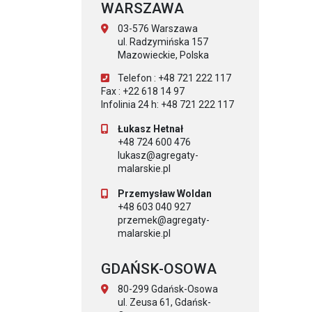
WARSZAWA
03-576 Warszawa
ul. Radzymińska 157
Mazowieckie, Polska
Telefon : +48 721 222 117
Fax : +22 618 14 97
Infolinia 24 h: +48 721 222 117
Łukasz Hetnał
+48 724 600 476
lukasz@agregaty-
malarskie.pl
Przemysław Woldan
+48 603 040 927
przemek@agregaty-
malarskie.pl
GDAŃSK-OSOWA
80-299 Gdańsk-Osowa
ul. Zeusa 61, Gdańsk-