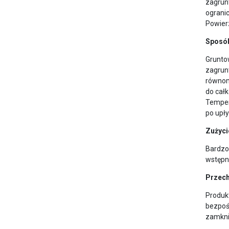
zagrunt
ograni
Powierz
Sposób
Grunto
zagrun
równom
do cał
Temper
po upły
Zużyci
Bardzo
wstępn
Przec
Produk
bezpośr
zamknię