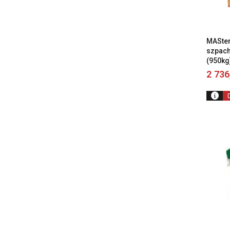
MASter
szpach
(950kg
2 73