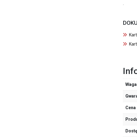
.
DOKU
Kar
Kart
Inf
Waga
Gwar
Cena 
Prod
Dost