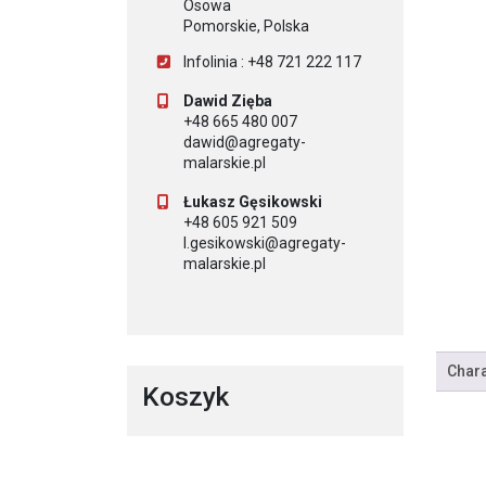
Osowa
Pomorskie, Polska
Infolinia : +48 721 222 117
Dawid Zięba
+48 665 480 007
dawid@agregaty-
malarskie.pl
Łukasz Gęsikowski
+48 605 921 509
l.gesikowski@agregaty-
malarskie.pl
Chara
Koszyk