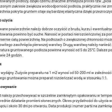
owanych podłoży, dzięki czemu znacznie zmniejsza proces tzw. „picia 
czonym zakresie zwiększa wodoodporność podłoża, praktycznie nie zm
chnia pokryta gruntem staje się bardziej elastyczna dzięki przezroczys
 użycia
wane powierzchnie należy dobrze oczyścić z brudu, kurzu i ewentualny
towania powinno być suche. Nanosić w postaci nierozcieńczonej za po
iernie całą powierzchnię. Na podłożach o zwiększonej chłonności moż
kowitego zaschnięcia pierwszej warstwy. Drugą warstwę należy nanieść
atura gruntowanego podłoża powinna wynosić od 5 do 25°C. Dalsze po
wie 24 godzin.
e
 wydajny. Zużycie preparatu na 1 m2 wynosi od 50-200 ml w zależności
ego gruntowania można preparat rozcieńczać wodą w stosunku 1:1.
howywanie
t należy przechowywać w szczelnie zamkniętym opakowaniu w temperat
ednie działanie promieni słonecznych. Okres przydatności do użycia w
ciu i około 30 dni po otwarciu. Data produkcji i numer partii na zamknię