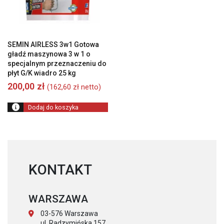
SEMIN AIRLESS 3w1 Gotowa
gładź maszynowa 3 w 1 o
specjalnym przeznaczeniu do
płyt G/K wiadro 25 kg
200,00
zł
(
162,60
zł
netto)
Dodaj do koszyka
KONTAKT
WARSZAWA
03-576 Warszawa
ul. Radzymińska 157