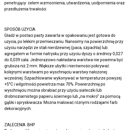
penetrujący celem wzmocnienia, utwardzenia, uodpornienia oraz
przedłużenia trwałości.
SPOSÓB UŻYCIA
Gładź w postaci pasty zawarta w opakowaniu jest gotowa do
użycia, po lekkim przemieszaniu. Nanosimy na powierzchnię przy
użyciu narzędzi ze stali nierdzewnej (paca, szpachla) lub
agregatem w formie natrysku przy użyciu dyszy o średnicy 0,027
do 0,039 cala. Jednorazowo nakładana warstwa nie powinna być
grubsza niż 2 mm. Większe ubytki i nierówności pokrywać
kolejnymi warstwami po wyschnięciu warstwy nałożonej
wcześniej. Szpachlowanie wykonywać w temperaturze powyżej
+5°C i wilgotności powietrza max 70%. Powierzchnię po
wyschnięciu można obrabiać przy użyciu siateczki lub
drobnoziarnistego papieru ściernego lub „na mokro” za pomocą
gąbki i spryskiwacza. Można malować różnymi rodzajami farb
dekoracyjnych.
ZALECENIA BHP