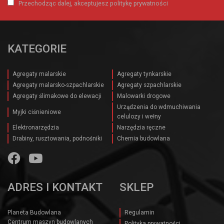
Przechodząc dalej, akceptujesz politykę prywatności
KATEGORIE
Agregaty malarskie
Agregaty tynkarskie
Agregaty malarsko-szpachlarskie
Agregaty szpachlarskie
Agregaty ślimakowe do elewacji
Malowarki drogowe
Urządzenia do wdmuchiwania
Myjki ciśnieniowe
celulozy i wełny
Elektronarzędzia
Narzędzia ręczne
Drabiny, rusztowania, podnośniki
Chemia budowlana
ADRES I KONTAKT
SKLEP
Planeta Budowlana
Regulamin
Centrum maszyn budowlanych
Polityka prywatności