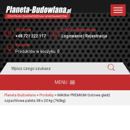
Infolinia
Profil użytkownika
+48 721 222 117
Logowanie | Rejestracja
Koszyk
Produktów w koszyku: 0
Search
for:
MENU
Planeta Budowlana
>
Produkty
>
MASter PREMIUM Gotowa gładź
szpachlowa paleta 38 x 20 kg (760kg)