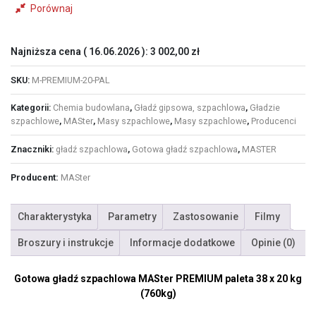
Porównaj
Najniższa cena (
16.06.2026
):
3 002,00
zł
SKU:
M-PREMIUM-20-PAL
Kategorii:
Chemia budowlana
,
Gładź gipsowa, szpachlowa
,
Gładzie
szpachlowe
,
MASter
,
Masy szpachlowe
,
Masy szpachlowe
,
Producenci
Znaczniki:
gładź szpachlowa
,
Gotowa gładź szpachlowa
,
MASTER
Producent:
MASter
Charakterystyka
Parametry
Zastosowanie
Filmy
Broszury i instrukcje
Informacje dodatkowe
Opinie (0)
Gotowa gładź szpachlowa MASter PREMIUM paleta 38 x 20 kg
(760kg)