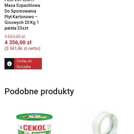
Masa Szpachlowa
Do Spoinowania
Płyt Kartonowo –
Gisowych 20 Kg 1
paleta 33szt
Pierwotna
4 554,00
zł
cena
Aktualna
4 356,00
zł
wynosiła:
cena
(
3 541,46
zł
netto)
4
wynosi:
554,00 zł.
4
Dodaj do
356,00 zł.
koszyka
Podobne produkty