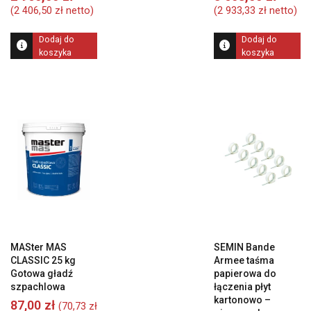
wynosiła:
wynosiła
cena
c
(
2 406,50
zł
netto)
(
2 933,33
zł
netto)
3
3
wynosi:
w
040,00 zł.
740,00 zł
2
3
Dodaj do
Dodaj do
960,00 zł.
60
koszyka
koszyka
MASter MAS
SEMIN Bande
CLASSIC 25 kg
Armee taśma
Gotowa gładź
papierowa do
szpachlowa
łączenia płyt
kartonowo –
87,00
zł
(
70,73
zł