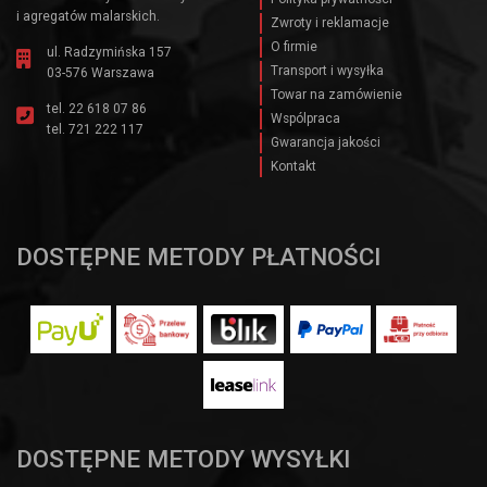
i agregatów malarskich.
Zwroty i reklamacje
O firmie
ul. Radzymińska 157
Transport i wysyłka
03-576 Warszawa
Towar na zamówienie
tel.
22 618 07 86
Wspólpraca
tel.
721 222 117
Gwarancja jakości
Kontakt
DOSTĘPNE METODY PŁATNOŚCI
DOSTĘPNE METODY WYSYŁKI