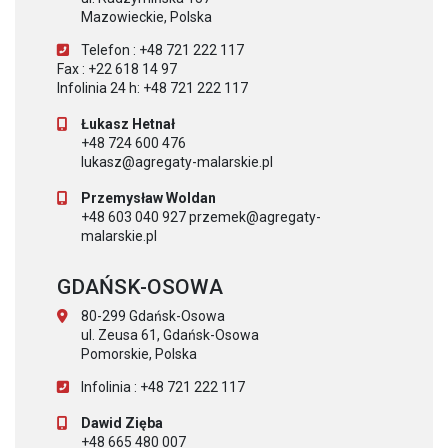
Mazowieckie, Polska
Telefon : +48 721 222 117
Fax : +22 618 14 97
Infolinia 24 h: +48 721 222 117
Łukasz Hetnał
+48 724 600 476
lukasz@agregaty-malarskie.pl
Przemysław Woldan
+48 603 040 927 przemek@agregaty-
malarskie.pl
GDAŃSK-OSOWA
80-299 Gdańsk-Osowa
ul. Zeusa 61, Gdańsk-Osowa
Pomorskie, Polska
Infolinia : +48 721 222 117
Dawid Zięba
+48 665 480 007