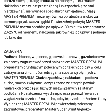
bardzo łatwą aplikację produktu na ścianę – „efekt masełka”.
Nakładanie masy jest proste (pacą lub szpachelką ze stali
nierdzewnej), nie wymaga specjalnych umiejętności. Masę
MASTER PREMIUM możemy również obrabiać na mokro za
pomocą spryskiwacza i gąbki. Powierzchnię pokrytą MASTER
PREMIUM można obrabiać po upływie 30 minut w temperaturze
20-25 °C od momentu nałożenia jak również po upływie jednego
lub kilku dni.
ZALECENIA
Podłoża chłonne, wapienne, gipsowe, betonowe, gazobetonowe
zalecamy zagruntować przed nałożeniem MASTER PREMIUM
preparatem gruntującym polecanym do takich podłoży w celu
zatrzymania chłonności i odciągania substancji płynnych z
MASTER PREMIUM. Gładź szpachlową nakładać na podłoża
suche, mocno związane i oczyszczone ze starych powłok
malarskich oraz części luźnych niezwiązanych ze starym
podłożem. Po nałożeniu, wyschnięciu oraz przeszlifowaniu i
wygładzeniu przetrzeć na sucho, odpylić przed nałożeniem farby.
Wygładzoną MASTER PREMIUM powierzchnię zalecamy
zagruntować preparatem Master Super Grunt Głęboko-