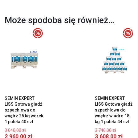
Może spodoba się również…
SEMIN EXPERT
SEMIN EXPERT
LISS Gotowa gładź
LISS Gotowa gładź
szpachlowa do
szpachlowa do
wnętrz 25 kg worek
wnętrz wiadro 18
1 paleta 40 szt
kg 1 paleta 44 szt
Pierwotna
Pierwot
3 040,00
zł
3 740,00
zł
cena
cena
Aktualna
A
2 960,00
zł
3 608,00
zł