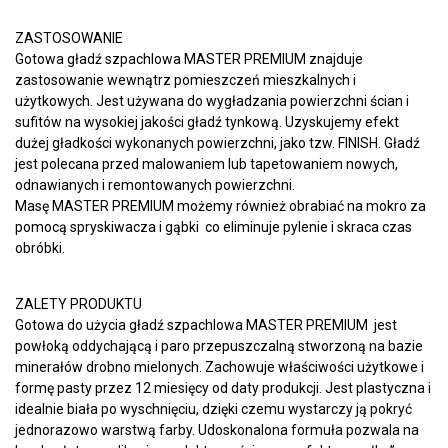
ZASTOSOWANIE
Gotowa gładź szpachlowa MASTER PREMIUM znajduje
zastosowanie wewnątrz pomieszczeń mieszkalnych i
użytkowych. Jest używana do wygładzania powierzchni ścian i
sufitów na wysokiej jakości gładź tynkową. Uzyskujemy efekt
dużej gładkości wykonanych powierzchni, jako tzw. FINISH. Gładź
jest polecana przed malowaniem lub tapetowaniem nowych,
odnawianych i remontowanych powierzchni.
Masę MASTER PREMIUM możemy również obrabiać na mokro za
pomocą spryskiwacza i gąbki co eliminuje pylenie i skraca czas
obróbki.
ZALETY PRODUKTU
Gotowa do użycia gładź szpachlowa MASTER PREMIUM jest
powłoką oddychającą i paro przepuszczalną stworzoną na bazie
minerałów drobno mielonych. Zachowuje właściwości użytkowe i
formę pasty przez 12 miesięcy od daty produkcji. Jest plastyczna i
idealnie biała po wyschnięciu, dzięki czemu wystarczy ją pokryć
jednorazowo warstwą farby. Udoskonalona formuła pozwala na