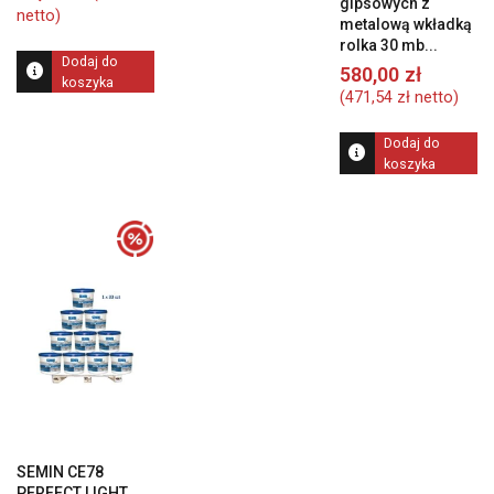
gipsowych z
netto)
metalową wkładką
rolka 30 mb...
Dodaj do
580,00
zł
koszyka
(
471,54
zł
netto)
Dodaj do
koszyka
SEMIN CE78
PERFECT LIGHT