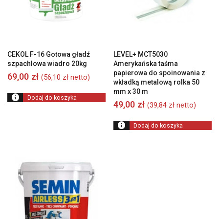
CEKOL F-16 Gotowa gładź
LEVEL+ MCT5030
szpachlowa wiadro 20kg
Amerykańska taśma
papierowa do spoinowania z
69,00
zł
(
56,10
zł
netto)
wkładką metalową rolka 50
mm x 30 m
Dodaj do koszyka
49,00
zł
(
39,84
zł
netto)
Dodaj do koszyka