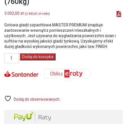
(760kg)
3 002,00
zł
(
2 440,65
zł
netto)
Gotowa gładź szpachlowa MASTER PREMIUM znajduje
zastosowanie wewnątrz pomieszczeń mieszkalnych i
użytkowych. Jest używana do wygładzania powierzchni ścian i
sufitów na wysokiej jakości gładź tynkową. Uzyskujemy efekt
dużej gładkości wykonanych powierzchni, jako tzw. FINISH.
ilość
Dodaj do koszyka
MASter
PREMIUM
Gotowa
gładź
szpachlowa
paleta
38
x
Dodaj do obserwowanych
20
kg
(760kg)