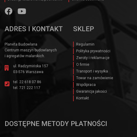
ADRES I KONTAKT
SKLEP
Planeta Budowlana
Regulamin
Centrum maszyn budowlanych
Polityka prywatności
i agregatów malarskich.
Zwroty i reklamacje
O firmie
ul. Radzymińska 157
Transport i wysyłka
03-576 Warszawa
Towar na zamówienie
tel.
22 618 07 86
Wspólpraca
tel.
721 222 117
Gwarancja jakości
Kontakt
DOSTĘPNE METODY PŁATNOŚCI