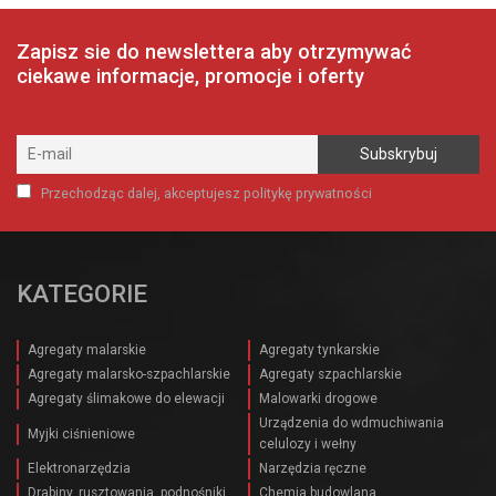
Zapisz sie do newslettera aby otrzymywać
ciekawe informacje, promocje i oferty
Przechodząc dalej, akceptujesz politykę prywatności
KATEGORIE
Agregaty malarskie
Agregaty tynkarskie
Agregaty malarsko-szpachlarskie
Agregaty szpachlarskie
Agregaty ślimakowe do elewacji
Malowarki drogowe
Urządzenia do wdmuchiwania
Myjki ciśnieniowe
celulozy i wełny
Elektronarzędzia
Narzędzia ręczne
Drabiny, rusztowania, podnośniki
Chemia budowlana