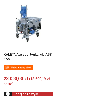
KALETA Agregat tynkarski A5S
K5S
23 000,00
zł
(
18 699,19
zł
netto)
Dodaj do koszyka