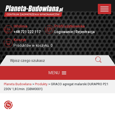
Infolinia
Profil użytkownika
+48 721 222 117
Logowanie | Rejestracja
Koszyk
Produktów w koszyku: 0
Search
for:
MENU
Planeta Budowlana
>
Produkty
>
GRACO agregat malarski DURAPRO P21
230V 1,8 l/min. (GBM0001)