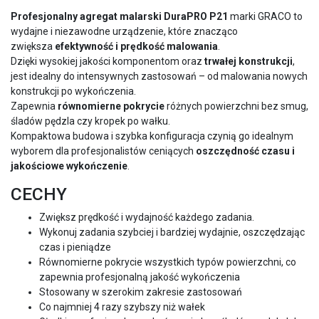
Profesjonalny
agregat malarski DuraPRO P21
marki GRACO to
wydajne i niezawodne urządzenie, które znacząco
zwiększa
efektywność i prędkość malowania
.
Dzięki wysokiej jakości komponentom oraz
trwałej konstrukcji
,
jest idealny do intensywnych zastosowań – od malowania nowych
konstrukcji po wykończenia.
Zapewnia
równomierne pokrycie
różnych powierzchni bez smug,
śladów pędzla czy kropek po wałku.
Kompaktowa budowa i szybka konfiguracja czynią go idealnym
wyborem dla profesjonalistów ceniących
oszczędność czasu i
jakościowe wykończenie
.
CECHY
Zwiększ prędkość i wydajność każdego zadania.
Wykonuj zadania szybciej i bardziej wydajnie, oszczędzając
czas i pieniądze
Równomierne pokrycie wszystkich typów powierzchni, co
zapewnia profesjonalną jakość wykończenia
Stosowany w szerokim zakresie zastosowań
Co najmniej 4 razy szybszy niż wałek