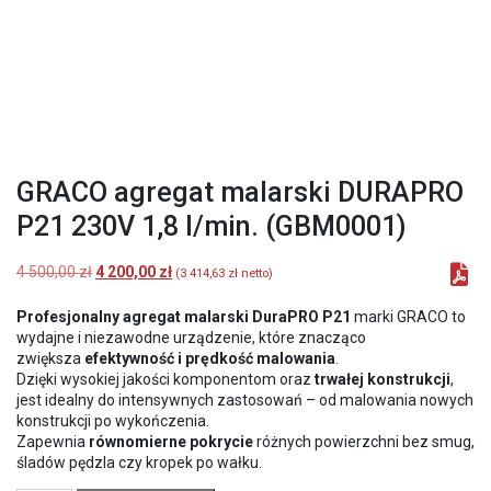
GRACO agregat malarski DURAPRO
P21 230V 1,8 l/min. (GBM0001)
Pierwotna
Aktualna
4 500,00
zł
4 200,00
zł
(
3 414,63
zł
netto)
cena
cena
wynosiła:
wynosi:
Profesjonalny
agregat malarski DuraPRO P21
marki GRACO to
4
4
wydajne i niezawodne urządzenie, które znacząco
500,00 zł.
200,00 zł.
zwiększa
efektywność i prędkość malowania
.
Dzięki wysokiej jakości komponentom oraz
trwałej konstrukcji
,
jest idealny do intensywnych zastosowań – od malowania nowych
konstrukcji po wykończenia.
Zapewnia
równomierne pokrycie
różnych powierzchni bez smug,
śladów pędzla czy kropek po wałku.