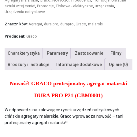
Agregaty malarskie
,
Graco
,
NOWOŚCI
,
Producenci
,
Promocja! Ostatnie
sztuki w tej cenie!
,
Promocje
,
Tłokowe - elektryczne
,
urządzenia
,
Urządzenia natryskowe
Znaczników:
Agregat
,
dura pro
,
durapro
,
Graco
,
malarski
Producent:
Graco
Charakterystyka
Parametry
Zastosowanie
Filmy
Broszury i instrukcje
Informacje dodatkowe
Opinie (0)
Nowość! GRACO profesjonalny agregat malarski
DURA PRO P21 (GBM0001)
W odpowiedzi na zalewające rynek urządzeń natryskowych
chińskie agregaty malarskie, Graco wprowadza nowość – tani
profesjonalny agregat malarski!!!