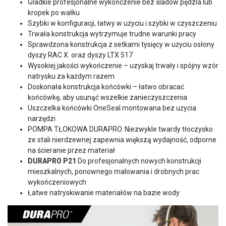
Gładkie profesjonalne wykończenie bez śladów pędzla lub
kropek po wałku
Szybki w konfiguracji, łatwy w użyciu i szybki w czyszczeniu
Trwała konstrukcja wytrzymuje trudne warunki pracy
Sprawdzona konstrukcja z setkami tysięcy w użyciu osłony
dyszy RAC X oraz dyszy LTX 517
Wysokiej jakości wykończenie – uzyskaj trwały i spójny wzór
natrysku za każdym razem
Doskonała konstrukcja końcówki – łatwo obracać
końcówkę, aby usunąć wszelkie zanieczyszczenia
Uszczelka końcówki OneSeal montowana bez użycia
narzędzi
POMPA TŁOKOWA DURAPRO. Niezwykle twardy tłoczysko
ze stali nierdzewnej zapewnia większą wydajność, odporne
na ścieranie przez materiał
DURAPRO P21
Do profesjonalnych nowych konstrukcji
mieszkalnych, ponownego malowania i drobnych prac
wykończeniowych
Łatwe natryskiwanie materiałów na bazie wody