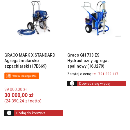
GRACO MARK X STANDARD
Graco GH 733 ES
Agregat malarsko
Hydrauliczny agregat
szpachlarski (17E669)
spalinowy (16U279)
Zapytaj o cenę:
tel. 721-222-117
Dowiedz się więcej
Pierwotna
39 000,00
zł
cena
Aktualna
30 000,00
zł
wynosiła:
cena
(
24 390,24
zł
netto)
39
wynosi:
000,00 zł.
30
Dodaj do koszyka
000,00 zł.