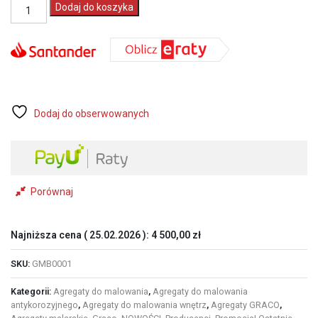
ilość
Dodaj do koszyka
GRACO
agregat
malarski
DURAPRO
P21
230V
1,8
l/min.
Dodaj do obserwowanych
(GBM0001)
Porównaj
Najniższa cena (
25.02.2026
):
4 500,00
zł
SKU:
GMB0001
Kategorii:
Agregaty do malowania
,
Agregaty do malowania
antykorozyjnego
,
Agregaty do malowania wnętrz
,
Agregaty GRACO
,