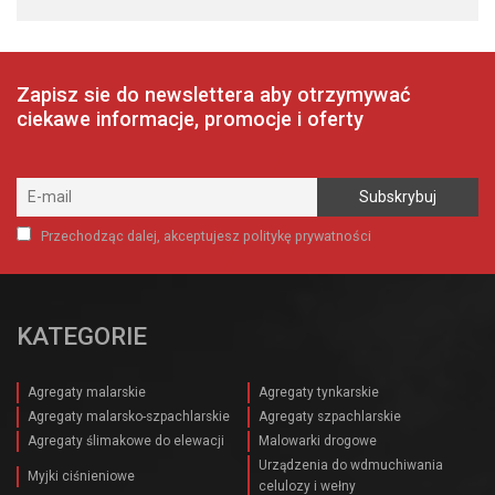
Zapisz sie do newslettera aby otrzymywać
ciekawe informacje, promocje i oferty
Przechodząc dalej, akceptujesz politykę prywatności
KATEGORIE
Agregaty malarskie
Agregaty tynkarskie
Agregaty malarsko-szpachlarskie
Agregaty szpachlarskie
Agregaty ślimakowe do elewacji
Malowarki drogowe
Urządzenia do wdmuchiwania
Myjki ciśnieniowe
celulozy i wełny