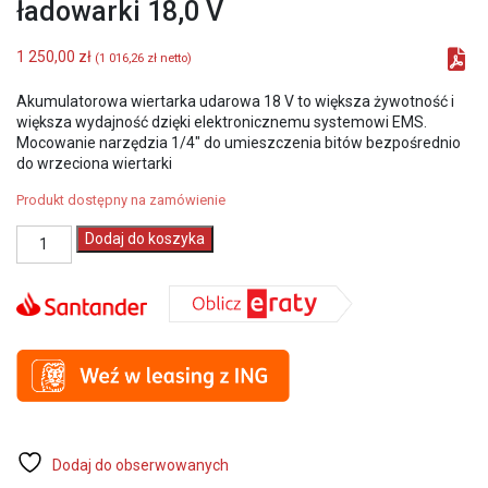
ładowarki 18,0 V
1 250,00
zł
(
1 016,26
zł
netto)
Akumulatorowa wiertarka udarowa 18 V to większa żywotność i
większa wydajność dzięki elektronicznemu systemowi EMS.
Mocowanie narzędzia 1/4″ do umieszczenia bitów bezpośrednio
do wrzeciona wiertarki
Produkt dostępny na zamówienie
ilość
Dodaj do koszyka
Flex
459.690
ID
1/4
18.0-
EC
Akumulatorowa
wkrętarka
kluczyk
udarowy
bez
Dodaj do obserwowanych
akumulatorów