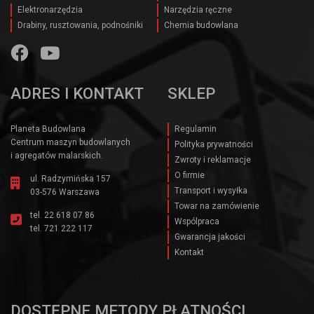
Elektronarzędzia
Narzędzia ręczne
Drabiny, rusztowania, podnośniki
Chemia budowlana
ADRES I KONTAKT
SKLEP
Planeta Budowlana
Regulamin
Centrum maszyn budowlanych
Polityka prywatności
i agregatów malarskich.
Zwroty i reklamacje
O firmie
ul. Radzymińska 157
Transport i wysyłka
03-576 Warszawa
Towar na zamówienie
tel.
22 618 07 86
Wspólpraca
tel.
721 222 117
Gwarancja jakości
Kontakt
DOSTĘPNE METODY PŁATNOŚCI