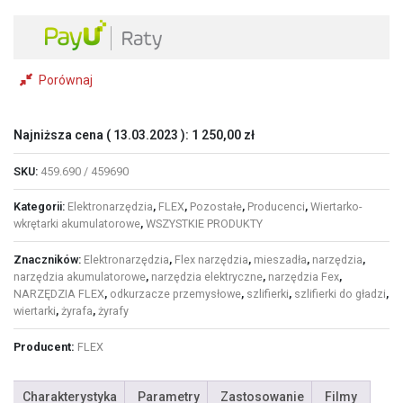
i
ładowarki
18,0
V
Porównaj
Najniższa cena (
13.03.2023
):
1 250,00
zł
SKU:
459.690 / 459690
Kategorii:
Elektronarzędzia
,
FLEX
,
Pozostałe
,
Producenci
,
Wiertarko-
wkrętarki akumulatorowe
,
WSZYSTKIE PRODUKTY
Znaczników:
Elektronarzędzia
,
Flex narzędzia
,
mieszadła
,
narzędzia
,
narzędzia akumulatorowe
,
narzędzia elektryczne
,
narzędzia Fex
,
NARZĘDZIA FLEX
,
odkurzacze przemysłowe
,
szlifierki
,
szlifierki do gładzi
,
wiertarki
,
żyrafa
,
żyrafy
Producent:
FLEX
Charakterystyka
Parametry
Zastosowanie
Filmy