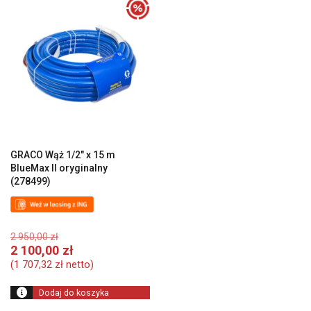
GRACO Wąż 1/2″ x 15 m
BlueMax II oryginalny
(278499)
Pierwotna
2 950,00
zł
cena
Aktualna
2 100,00
zł
wynosiła:
cena
(
1 707,32
zł
netto)
2
wynosi:
950,00 zł.
2
Dodaj do koszyka
100,00 zł.