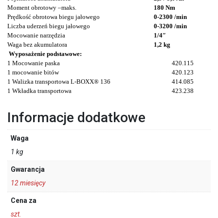
Moment obrotowy –maks.
180 Nm
Prędkość obrotowa biegu jałowego
0-2300 /min
Liczba uderzeń biegu jałowego
0-3200 /min
Mocowanie narzędzia
1/4″
Waga bez akumulatora
1,2 kg
Wyposażenie podstawowe:
1 Mocowanie paska
420.115
1 mocowanie bitów
420.123
1 Walizka transportowa L-BOXX® 136
414.085
1 Wkładka transportowa
423.238
Informacje dodatkowe
Waga
1 kg
Gwarancja
12 miesięcy
Cena za
szt.