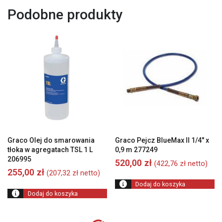
Podobne produkty
Graco Olej do smarowania
Graco Pejcz BlueMax II 1/4″ x
tłoka w agregatach TSL 1 L
0,9 m 277249
206995
520,00
zł
(
422,76
zł
netto)
255,00
zł
(
207,32
zł
netto)
Dodaj do koszyka
Dodaj do koszyka