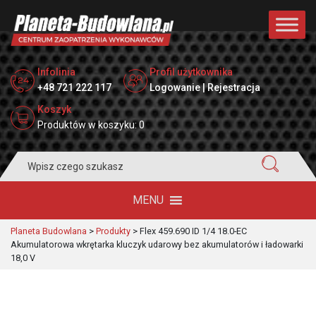
Infolinia
Profil użytkownika
+48 721 222 117
Logowanie | Rejestracja
Koszyk
Produktów w koszyku: 0
Search
for:
MENU
Planeta Budowlana
>
Produkty
>
Flex 459.690 ID 1/4 18.0-EC
Akumulatorowa wkrętarka kluczyk udarowy bez akumulatorów i ładowarki
18,0 V