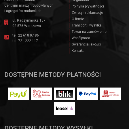
Centrum maszyn budowlanych
Polityka prywatności
i agregatów malarskich.
Zwroty i reklamacje
O firmie
ul. Radzymińska 157
Transport i wysyłka
03-576 Warszawa
Towar na zamówienie
tel.
22 618 07 86
Wspólpraca
tel.
721 222 117
Gwarancja jakości
Kontakt
DOSTĘPNE METODY PŁATNOŚCI
DOSTĘPNE METODY WYSYŁKI