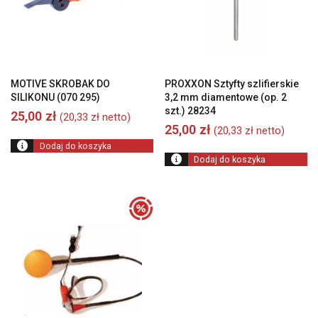
MOTIVE SKROBAK DO
PROXXON Sztyfty szlifierskie
SILIKONU (070 295)
3,2 mm diamentowe (op. 2
szt.) 28234
25,00
zł
(
20,33
zł
netto)
25,00
zł
(
20,33
zł
netto)
Dodaj do koszyka
Dodaj do koszyka