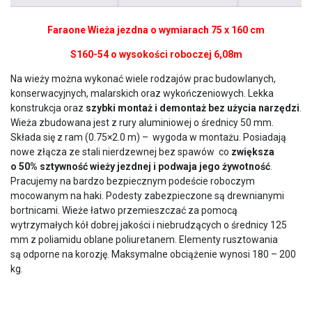
Faraone
Wieża jezdna o wymiarach 75 x 160 cm
S160-54 o wysokości roboczej 6,08m
Na wieży można wykonać wiele rodzajów prac budowlanych,
konserwacyjnych, malarskich oraz wykończeniowych. Lekka
konstrukcja oraz
szybki montaż i demontaż bez użycia narzędzi
.
Wieża zbudowana jest z rury aluminiowej o średnicy 50 mm.
Składa się z ram (0.75×2.0 m) – wygoda w montażu. Posiadają
nowe złącza ze stali nierdzewnej bez spawów co
zwiększa
o 50% sztywność wieży jezdnej i podwaja jego żywotność
.
Pracujemy na bardzo bezpiecznym podeście roboczym
mocowanym na haki. Podesty zabezpieczone są drewnianymi
bortnicami. Wieże łatwo przemieszczać za pomocą
wytrzymałych kół dobrej jakości i niebrudzących o średnicy 125
mm z poliamidu oblane poliuretanem. Elementy rusztowania
są odporne na korozję. Maksymalne obciążenie wynosi 180 – 200
kg.