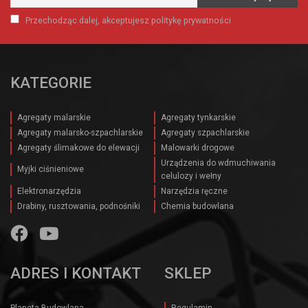
Przechodząc dalej, akceptujesz politykę prywatności
KATEGORIE
Agregaty malarskie
Agregaty tynkarskie
Agregaty malarsko-szpachlarskie
Agregaty szpachlarskie
Agregaty ślimakowe do elewacji
Malowarki drogowe
Urządzenia do wdmuchiwania
Myjki ciśnieniowe
celulozy i wełny
Elektronarzędzia
Narzędzia ręczne
Drabiny, rusztowania, podnośniki
Chemia budowlana
ADRES I KONTAKT
SKLEP
Planeta Budowlana
Regulamin