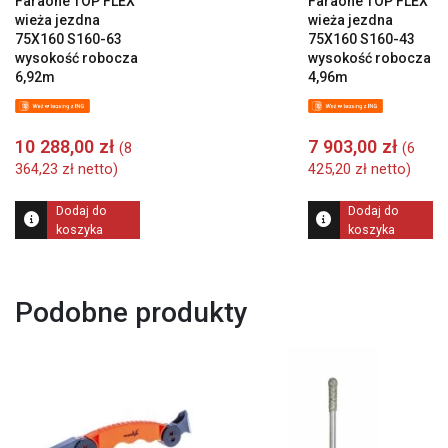
Faraone TOP FLEX
Faraone TOP FLEX
wieża jezdna
wieża jezdna
75X160 S160-63
75X160 S160-43
wysokość robocza
wysokość robocza
6,92m
4,96m
10 288,00
zł
7 903,00
zł
(
8
(
6
364,23
zł
netto)
425,20
zł
netto)
Dodaj do
Dodaj do
koszyka
koszyka
Podobne produkty