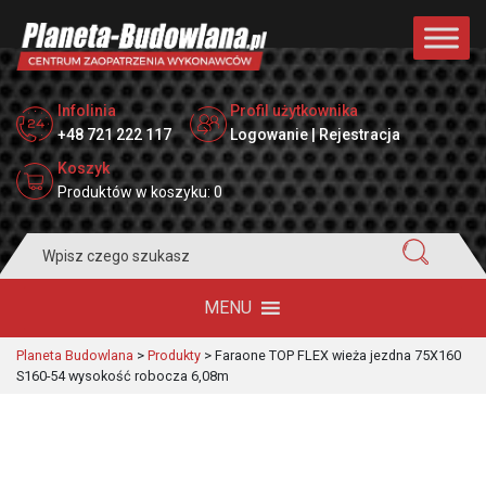
Infolinia
Profil użytkownika
+48 721 222 117
Logowanie | Rejestracja
Koszyk
Produktów w koszyku: 0
Search
for:
MENU
Planeta Budowlana
>
Produkty
>
Faraone TOP FLEX wieża jezdna 75X160
S160-54 wysokość robocza 6,08m