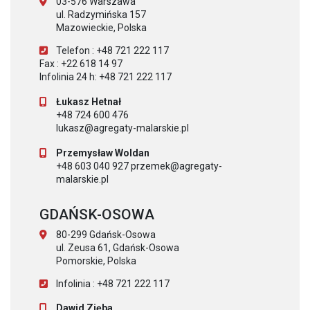
03-576 Warszawa
ul. Radzymińska 157
Mazowieckie, Polska
Telefon : +48 721 222 117
Fax : +22 618 14 97
Infolinia 24 h: +48 721 222 117
Łukasz Hetnał
+48 724 600 476
lukasz@agregaty-malarskie.pl
Przemysław Woldan
+48 603 040 927 przemek@agregaty-
malarskie.pl
GDAŃSK-OSOWA
80-299 Gdańsk-Osowa
ul. Zeusa 61, Gdańsk-Osowa
Pomorskie, Polska
Infolinia : +48 721 222 117
Dawid Zięba