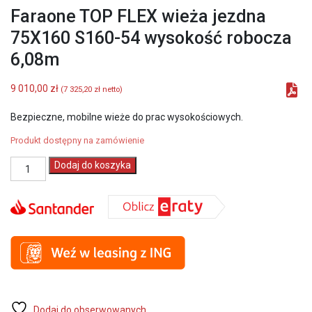
Faraone TOP FLEX wieża jezdna
75X160 S160-54 wysokość robocza
6,08m
9 010,00
zł
(
7 325,20
zł
netto)
Bezpieczne, mobilne wieże do prac wysokościowych.
Produkt dostępny na zamówienie
ilość
Dodaj do koszyka
Faraone
TOP
FLEX
wieża
jezdna
75X160
S160-
54
wysokość
robocza
6,08m
Dodaj do obserwowanych