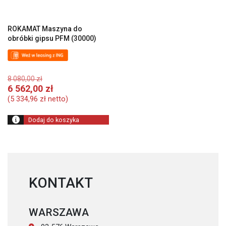
ROKAMAT Maszyna do
obróbki gipsu PFM (30000)
Pierwotna
8 080,00
zł
cena
Aktualna
6 562,00
zł
wynosiła:
cena
(
5 334,96
zł
netto)
8
wynosi:
080,00 zł.
6
Dodaj do koszyka
562,00 zł.
KONTAKT
WARSZAWA