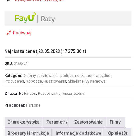
Porównaj
Najniższa cena (
23.05.2023
):
7 375,00
zł
SKU:
S160-54
Kategorii:
Drabiny, rusztowania, podnośniki
,
Faraone
,
Jezdne
,
Producenci
,
Robocze
,
Rusztowania
,
Składane
,
Systemowe
Znaczniki:
Faraon
,
Rusztowanie
,
wieża jezdna
Producent:
Faraone
Charakterystyka
Parametry
Zastosowanie
Filmy
Broszury i instrukcje
Informacje dodatkowe
Opinie (0)