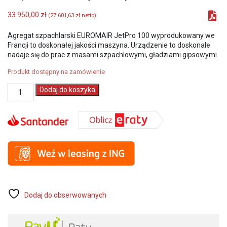
33 950,00
zł
(
27 601,63
zł
netto)
Agregat szpachlarski EUROMAIR JetPro 100 wyprodukowany we
Francji to doskonałej jakości maszyna. Urządzenie to doskonale
nadaje się do prac z masami szpachlowymi, gładziami gipsowymi.
Produkt dostępny na zamówienie
ilość
Dodaj do koszyka
EUROMAIR
JetPro
100
Agregat
szpachlarski
(30795)
Dodaj do obserwowanych