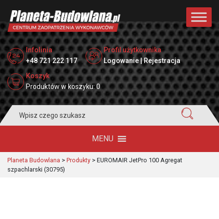
Infolinia
Profil użytkownika
+48 721 222 117
Logowanie | Rejestracja
Koszyk
Produktów w koszyku: 0
Search
for:
MENU
Planeta Budowlana
>
Produkty
>
EUROMAIR JetPro 100 Agregat
szpachlarski (30795)