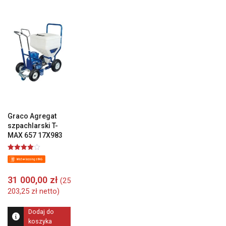
Graco Agregat
szpachlarski T-
MAX 657 17X983
Oceniono
4.00
na 5
31 000,00
zł
(
25
203,25
zł
netto)
Dodaj do
koszyka