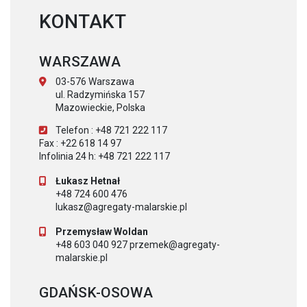
KONTAKT
WARSZAWA
03-576 Warszawa
ul. Radzymińska 157
Mazowieckie, Polska
Telefon : +48 721 222 117
Fax : +22 618 14 97
Infolinia 24 h: +48 721 222 117
Łukasz Hetnał
+48 724 600 476
lukasz@agregaty-malarskie.pl
Przemysław Woldan
+48 603 040 927 przemek@agregaty-
malarskie.pl
GDAŃSK-OSOWA