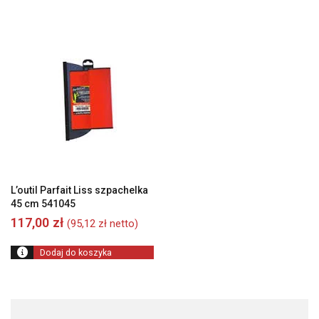
L’outil Parfait Liss szpachelka
45 cm 541045
117,00
zł
(
95,12
zł
netto)
Dodaj do koszyka