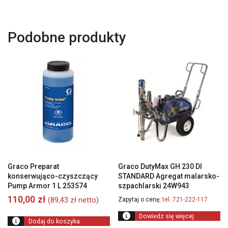
Podobne produkty
Graco Preparat
Graco DutyMax GH 230 DI
konserwująco-czyszczący
STANDARD Agregat malarsko-
Pump Armor 1 L 253574
szpachlarski 24W943
110,00
zł
(
89,43
zł
netto)
Zapytaj o cenę:
tel. 721-222-117
Dowiedz się więcej
Dodaj do koszyka