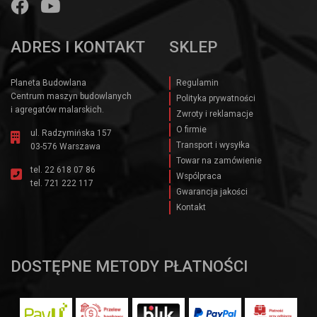
ADRES I KONTAKT
SKLEP
Planeta Budowlana
Regulamin
Centrum maszyn budowlanych
Polityka prywatności
i agregatów malarskich.
Zwroty i reklamacje
O firmie
ul. Radzymińska 157
Transport i wysyłka
03-576 Warszawa
Towar na zamówienie
tel.
22 618 07 86
Wspólpraca
tel.
721 222 117
Gwarancja jakości
Kontakt
DOSTĘPNE METODY PŁATNOŚCI