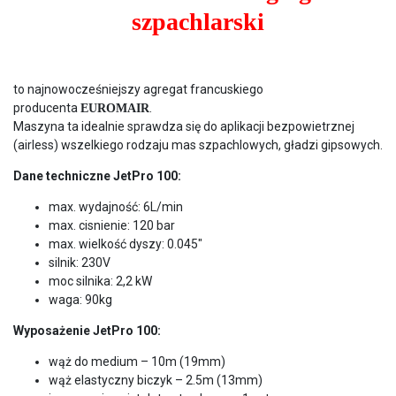
szpachlarski
to najnowocześniejszy agregat francuskiego
producenta
.
EUROMAIR
Maszyna ta idealnie sprawdza się do aplikacji bezpowietrznej
(airless) wszelkiego rodzaju mas szpachlowych, gładzi gipsowych.
Dane techniczne
JetPro 100
:
max. wydajność: 6L/min
max. cisnienie: 120 bar
max. wielkość dyszy: 0.045″
silnik: 230V
moc silnika: 2,2 kW
waga: 90kg
Wyposażenie
JetPro 100
:
wąż do medium – 10m (19mm)
wąż elastyczny biczyk – 2.5m (13mm)