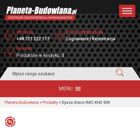
Infolinia
Profil użytkownika
+48 721 222 117
Logowanie | Rejestracja
Koszyk
Produktów w koszyku: 0
Search
for:
MENU
Planeta Budowlana
>
Produkty
>
Dysza Graco RAC XHD 509