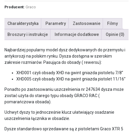
Producent:
Graco
Charakterystyka
Parametry
Zastosowanie
Filmy
Broszury i instrukcje
Informacje dodatkowe
Opinie (0)
Najbardziej popularny model dysz dedykowanych do przemysłu i
antykorozji na polskim rynku. Dysza dostępna w szerokim
zakresie rozmiarów. Pasująca do obsady ( rewersu):
XHD001 czyli obsady XHD na gwint gniazda pistoletu 7/8”
XHD005 czyli obsady XHD na gwint gniazda pistolet 11/16”
Ponadto po zastosowaniu uszczelnienia nr 247634 dysza może
zostać użyta do starego typu obsady GRACO RAC (
pomarańczowa obsada).
Uchwyt dyszy to jednocześnie klucz ułatwiający osadzanie
uszczelnienia łącznika w obsadzie.
Dysze standardowo sprzedawane są z pistoletami Graco XTR 5