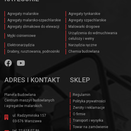
Agregaty malarskie
Agregaty tynkarskie
Agregaty malarsko-szpachlarskie
Agregaty szpachlarskie
Agregaty ślimakowe do elewacji
Malowarki drogowe
Urządzenia do wdmuchiwania
Myjki ciśnieniowe
celulozy i wełny
Elektronarzędzia
Narzędzia ręczne
Drabiny, rusztowania, podnośniki
Chemia budowlana
ADRES I KONTAKT
SKLEP
Planeta Budowlana
Regulamin
Centrum maszyn budowlanych
Polityka prywatności
i agregatów malarskich.
Zwroty i reklamacje
O firmie
ul. Radzymińska 157
Transport i wysyłka
03-576 Warszawa
Towar na zamówienie
tel.
22 618 07 86