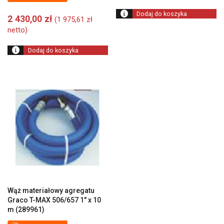
Dodaj do koszyka
2 430,00
zł
(
1 975,61
zł
netto)
Dodaj do koszyka
Wąż materiałowy agregatu
Graco T-MAX 506/657 1″ x 10
m (289961)