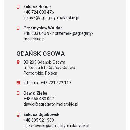
Łukasz Hetnał
+48 724 600 476
lukasz@agregaty-malarskie.pl
Przemysław Woldan
+48 603 040 927 przemek@agregaty-
malarskie.pl
GDAŃSK-OSOWA
80-299 Gdańsk-Osowa
ul. Zeusa 61, Gdańsk-Osowa
Pomorskie, Polska
Infolinia : +48 721 222 117
Dawid Zięba
+48 665 480 007
dawid@agregaty-malarskie.pl
Łukasz Gęsikowski
+48 605 921 509
l.gesikowski@agregaty-malarskie.pl