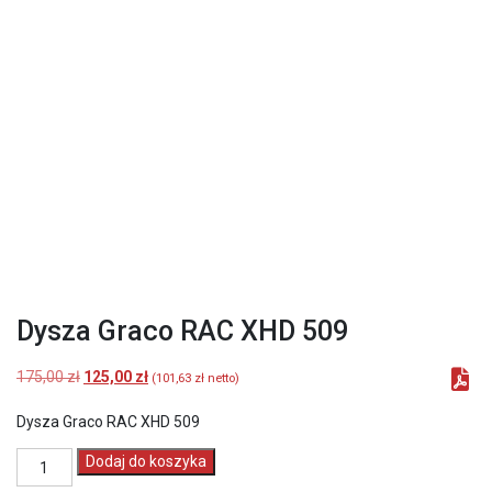
Dysza Graco RAC XHD 509
Pierwotna
Aktualna
175,00
zł
125,00
zł
(
101,63
zł
netto)
cena
cena
wynosiła:
wynosi:
Dysza Graco RAC XHD 509
175,00 zł.
125,00 zł.
ilość
Dodaj do koszyka
Dysza