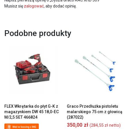
Musisz się
zalogować
, aby dodać opinię.
Podobne produkty
FLEX Wkrętarka do płyt G-K z
Graco Przedłużka pistoletu
magazynkiem DW 45 18,0-EC
malarskiego 75 cm z głowicą
M/2,5 SET 466824
(287022)
350,00
zł
(
284,55
zł
netto)