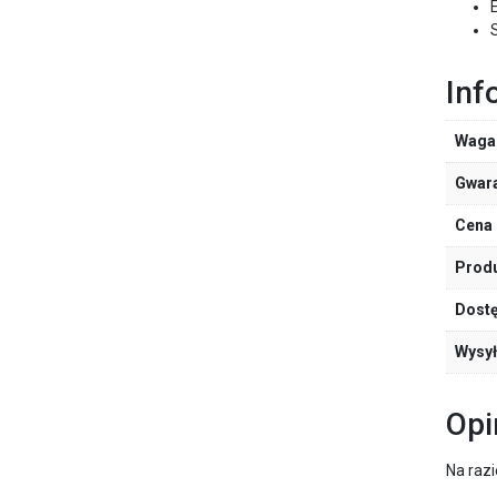
Inf
Waga
Gwar
Cena 
Prod
Dost
Wysy
Opi
Na razi