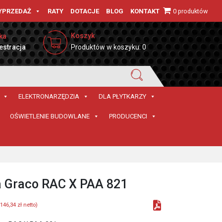
0 produktów
YPRZEDAŻ
RATY
DOTACJE
BLOG
KONTAKT
Koszyk
ka
estracja
Produktów w koszyku: 0
ELEKTRONARZĘDZIA
DLA PŁYTKARZY
OŚWIETLENIE BUDOWLANE
PRODUCENCI
 Graco RAC X PAA 821
146,34
zł
netto)