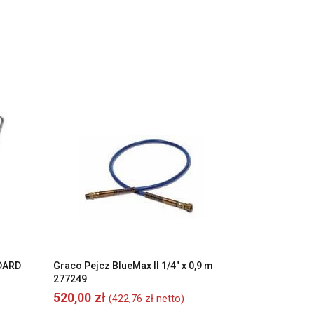
NDARD
Graco Pejcz BlueMax II 1/4″ x 0,9 m
i
277249
520,00
zł
(
422,76
zł
netto)