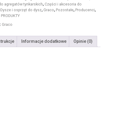
do agregatów tynkarskich
,
Części i akcesoria do
,
Dysze i osprzęt do dysz
,
Graco
,
Pozostałe
,
Producenci
,
 PRODUKTY
:
Graco
strukcje
Informacje dodatkowe
Opinie (0)