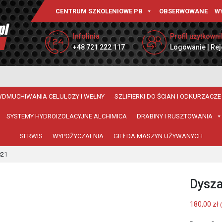
CENTRUM SZKOLENIOWE PB
OBSERWOWANE
W
Infolinia
Profil użytkowni
+48 721 222 117
Logowanie | Rej
WDMUCHIWANIA CELULOZY I WEŁNY
SZLIFIERKI DO ŚCIAN I ODKURZACZE
SYSTEMY HYDROIZOLACYJNE ALCHIMICA
DRABINY I RUSZTOWANIA
SERWIS
WYPOŻYCZALNIA
GIEŁDA MASZYN UŻYWANYCH
821
Dysza
180,00
zł
(