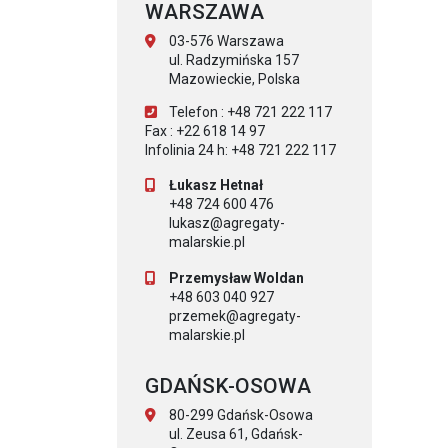
WARSZAWA
03-576 Warszawa
ul. Radzymińska 157
Mazowieckie, Polska
Telefon : +48 721 222 117
Fax : +22 618 14 97
Infolinia 24 h: +48 721 222 117
Łukasz Hetnał
+48 724 600 476
lukasz@agregaty-
malarskie.pl
Przemysław Woldan
+48 603 040 927
przemek@agregaty-
malarskie.pl
GDAŃSK-OSOWA
80-299 Gdańsk-Osowa
ul. Zeusa 61, Gdańsk-