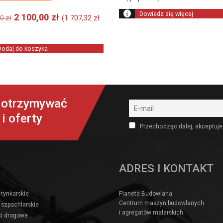
Dowiedz się więcej
Pierwotna
Aktualna
2 100,00
zł
(
1 707,32
zł
00
zł
cena
cena
wynosiła:
wynosi:
2
2
Dodaj do koszyka
950,00 zł.
100,00 zł.
y otrzymywać
i oferty
Przechodząc dalej, akceptuje
ADRES I KONTAKT
 tynkarskie
Planeta Budowlana
Centrum maszyn budowlanych
 szpachlarskie
i agregatów malarskich.
i drogowe