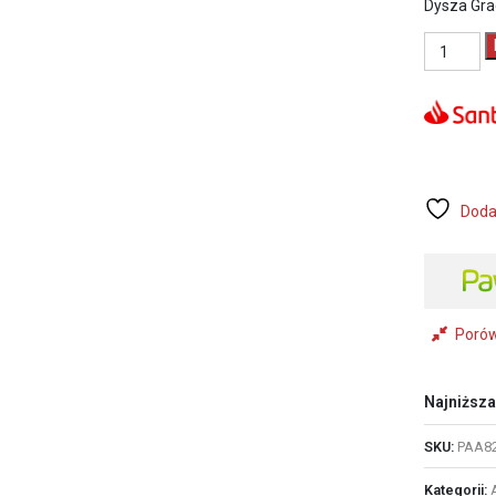
Dysza Gra
ilość
Dysza
Graco
RAC
X
PAA
821
Doda
Poró
Najniższa
SKU:
PAA8
Kategorii: