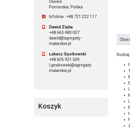
Osowa
Pomorskie, Polska
Infolinia : +48 721 222 117
Dawid Zięba
+48 665 480 007
dawid@agregaty-
Chara
malarskie.pl
Łukasz Gęsikowski
Rodzaj
+48 605 921 509
l.gesikowski@agregaty-
malarskie.pl
B
Koszyk