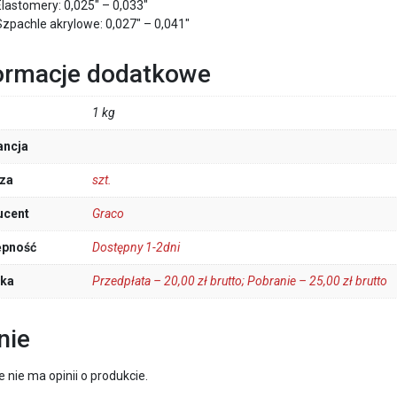
Elastomery: 0,025″ – 0,033″
Szpachle akrylowe: 0,027″ – 0,041″
ormacje dodatkowe
1 kg
ancja
za
szt.
ucent
Graco
ępność
Dostępny 1-2dni
łka
Przedpłata – 20,00 zł brutto; Pobranie – 25,00 zł brutto
nie
e nie ma opinii o produkcie.