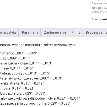
Akcesoria 
agregatów
WSZYSTKIE
Producent
kterystyka
Parametry
Zastosowanie
Filmy
Broszury i in
 natryskiwanego materiału a zakres otworów dysz:
Pigmenty: 0,007″ – 0,009″
Tusz: 0,009″ – 0,011″
ejce, Lakiery, Oleje: 0,011″ – 0,013″
Emalie: 0,011″ – 0,015″
Uretany, Epoksydy: 0,013″ – 0,015″
Materiały wykończeniowe: 0,007″ – 0,013″
Lateks, Akryle: 0,015″ – 0,019″
Emulsje: 0,017″ – 0,021″
Hydro izolatory: 0,023″ – 0,031″
Farby wielokolorowe dla budownictwa: 0,024″ – 0,031″
Zabezpieczenia ognioochronne: 0,029″ – 0,035″