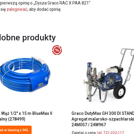
 pierwszą opinię o „Dysza Graco RAC X PAA 821”
 się
zalogować
, aby dodać opinię.
obne produkty
Wąż 1/2″ x 15 m BlueMax II
Graco DutyMax GH 300 DI STA
alny (278499)
Agregat malarsko-szpachlarsk
24M057 / 24W967
Zapytaj o cenę:
tel. 721-222-117