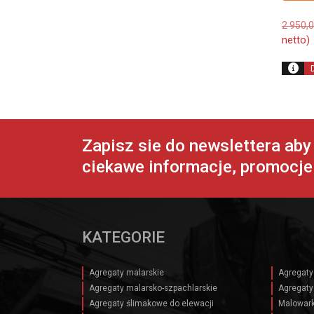
2 950,
netto)
Zapisz sie do newslettera ab
ciekawe informacje, promocje 
KATEGORIE
Agregaty malarskie
Agregaty
Agregaty malarsko-szpachlarskie
Agregaty
Agregaty ślimakowe do elewacji
Malowark