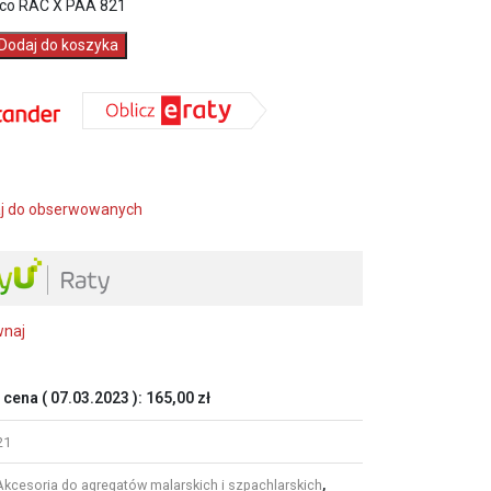
co RAC X PAA 821
Dodaj do koszyka
j do obserwowanych
wnaj
 cena (
07.03.2023
):
165,00
zł
21
Akcesoria do agregatów malarskich i szpachlarskich
,