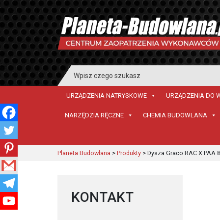
Search
for:
URZĄDZENIA NATRYSKOWE
URZĄDZENIA DO 
NARZĘDZIA RĘCZNE
CHEMIA BUDOWLANA
Planeta Budowlana
>
Produkty
>
Dysza Graco RAC X PAA 
KONTAKT