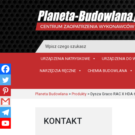
Search
for:
URZĄDZENIA NATRYSKOWE
URZĄDZENIA DO 
NARZĘDZIA RĘCZNE
CHEMIA BUDOWLANA
Planeta Budowlana
>
Produkty
>
Dysza Graco RAC X HDA 
KONTAKT