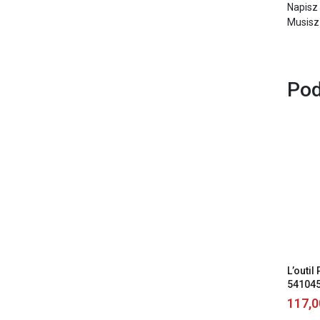
Napisz
Musisz
Pod
L’outil
54104
117,