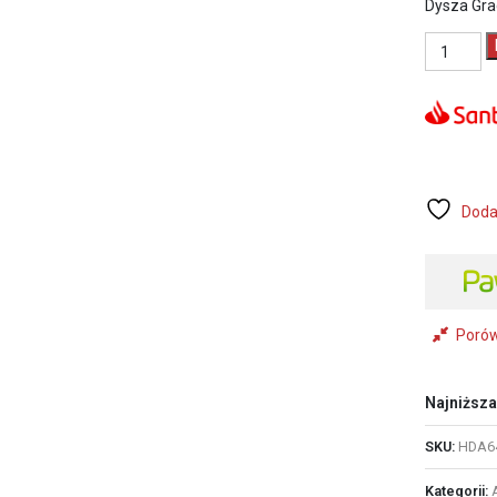
Dysza Gra
ilość
Dysza
Graco
RAC
X
HDA
643
Doda
Poró
Najniższa
SKU:
HDA6
Kategorii: