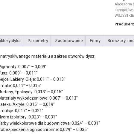
Akcesoria 
agregatów
WSZYSTKIE
Producent
kterystyka
Parametry
Zastosowanie
Filmy
Broszury i in
 natryskiwanego materiału a zakres otworów dysz:
Pigmenty: 0,007″ – 0,009″
Tusz: 0,009″ – 0,011″
ejce, Lakiery, Oleje: 0,011″ – 0,013″
Emalie: 0,011″ – 0,015″
Uretany, Epoksydy: 0,013″ – 0,015″
Materiały wykończeniowe: 0,007″ – 0,013″
Lateks, Akryle: 0,015″ – 0,019″
Emulsje: 0,017″ – 0,021″
Hydro izolatory: 0,023″ – 0,031″
Farby wielokolorowe dla budownictwa: 0,024″ – 0,031″
Zabezpieczenia ognioochronne: 0,029″ – 0,035″