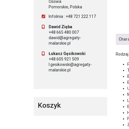
Osowa
Pomorskie, Polska
Infolinia : +48 721 222 117
Dawid Zięba
+48 665 480 007
dawid@agregaty-
Chara
malarskie.pl
Łukasz Gęsikowski
Rodzaj
+48 605 921 509
l.gesikowski@agregaty-
malarskie.pl
B
Koszyk