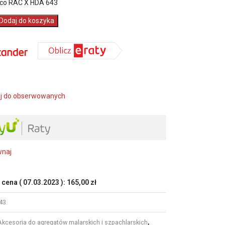
co RAC X HDA 643
Dodaj do koszyka
j do obserwowanych
wnaj
 cena (
07.03.2023
):
165,00
zł
43
Akcesoria do agregatów malarskich i szpachlarskich
,