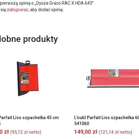
 pierwszą opinię o „Dysza Graco RAC X HDA 643”
 się
zalogować
, aby dodać opinię.
obne produkty
 Parfait Liss szpachelka 45 cm
L’outil Parfait Liss szpachelka 
5
541060
00
zł
149,00
zł
(
95,12
zł
netto)
(
121,14
zł
netto)