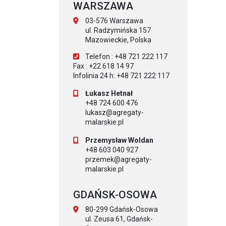
WARSZAWA
03-576 Warszawa
ul. Radzymińska 157
Mazowieckie, Polska
Telefon : +48 721 222 117
Fax : +22 618 14 97
Infolinia 24 h: +48 721 222 117
Łukasz Hetnał
+48 724 600 476
lukasz@agregaty-
malarskie.pl
Przemysław Woldan
+48 603 040 927
przemek@agregaty-
malarskie.pl
GDAŃSK-OSOWA
80-299 Gdańsk-Osowa
ul. Zeusa 61, Gdańsk-