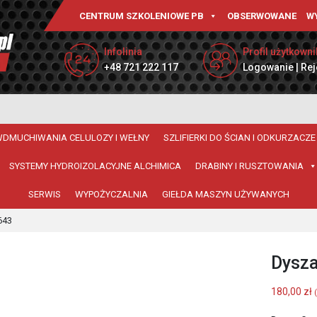
CENTRUM SZKOLENIOWE PB
OBSERWOWANE
W
Infolinia
Profil użytkowni
+48 721 222 117
Logowanie | Rej
WDMUCHIWANIA CELULOZY I WEŁNY
SZLIFIERKI DO ŚCIAN I ODKURZACZE
SYSTEMY HYDROIZOLACYJNE ALCHIMICA
DRABINY I RUSZTOWANIA
SERWIS
WYPOŻYCZALNIA
GIEŁDA MASZYN UŻYWANYCH
643
Dysza
180,00
zł
(