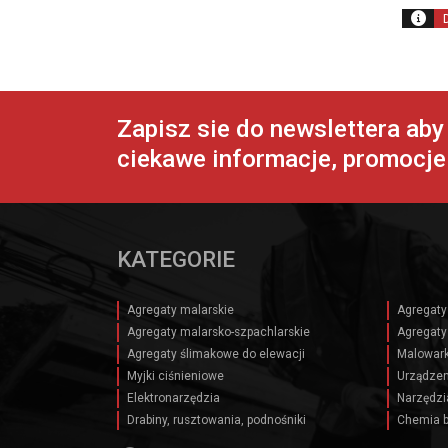
Zapisz sie do newslettera ab
ciekawe informacje, promocje 
KATEGORIE
Agregaty malarskie
Agregaty
Agregaty malarsko-szpachlarskie
Agregaty
Agregaty ślimakowe do elewacji
Malowark
Myjki ciśnieniowe
Urządzen
Elektronarzędzia
Narzędzi
Drabiny, rusztowania, podnośniki
Chemia 