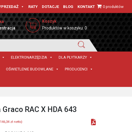
0 produktów
YPRZEDAŻ
RATY
DOTACJE
BLOG
KONTAKT
Koszyk
ka
estracja
Produktów w koszyku: 0
ELEKTRONARZĘDZIA
DLA PŁYTKARZY
OŚWIETLENIE BUDOWLANE
PRODUCENCI
 Graco RAC X HDA 643
146,34
zł
netto)