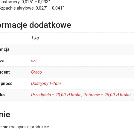
Elastomery: 0,025″ – 0,033″
Szpachle akrylowe: 0,027″ – 0,041″
ormacje dodatkowe
1 kg
ancja
za
szt.
ucent
Graco
ępność
Dostępny 1-2dni
łka
Przedpłata – 20,00 zł brutto; Pobranie – 25,00 zł brutto
nie
e nie ma opinii o produkcie.