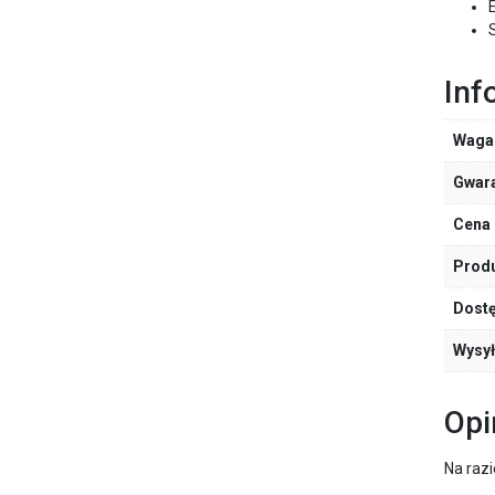
Inf
Waga
Gwar
Cena 
Prod
Dost
Wysy
Opi
Na razi