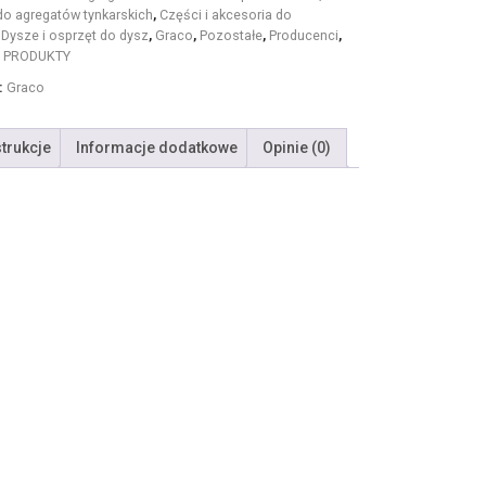
do agregatów tynkarskich
,
Części i akcesoria do
,
Dysze i osprzęt do dysz
,
Graco
,
Pozostałe
,
Producenci
,
 PRODUKTY
:
Graco
strukcje
Informacje dodatkowe
Opinie (0)