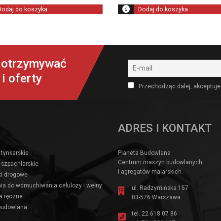
Dodaj do koszyka
Dodaj do koszyka
y otrzymywać
i oferty
Przechodząc dalej, akceptuje
ADRES I KONTAKT
 tynkarskie
Planeta Budowlana
Centrum maszyn budowlanych
 szpachlarskie
i agregatów malarskich.
i drogowe
ia do wdmuchiwania celulozy i wełny
ul. Radzymińska 157
a ręczne
03-576 Warszawa
budowlana
tel.
22 618 07 86