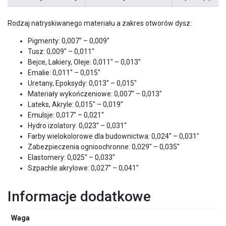
Rodzaj natryskiwanego materiału a zakres otworów dysz:
Pigmenty: 0,007″ – 0,009″
Tusz: 0,009″ – 0,011″
Bejce, Lakiery, Oleje: 0,011″ – 0,013″
Emalie: 0,011″ – 0,015″
Uretany, Epoksydy: 0,013″ – 0,015″
Materiały wykończeniowe: 0,007″ – 0,013″
Lateks, Akryle: 0,015″ – 0,019″
Emulsje: 0,017″ – 0,021″
Hydro izolatory: 0,023″ – 0,031″
Farby wielokolorowe dla budownictwa: 0,024″ – 0,031″
Zabezpieczenia ognioochronne: 0,029″ – 0,035″
Elastomery: 0,025″ – 0,033″
Szpachle akrylowe: 0,027″ – 0,041″
Informacje dodatkowe
Waga