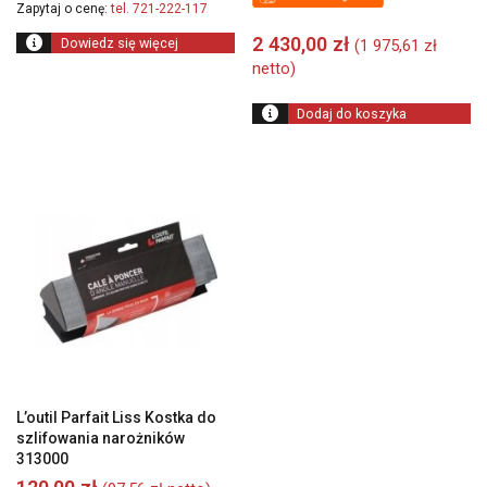
Zapytaj o cenę:
tel. 721-222-117
2 430,00
zł
Dowiedz się więcej
(
1 975,61
zł
netto)
Dodaj do koszyka
L’outil Parfait Liss Kostka do
szlifowania narożników
313000