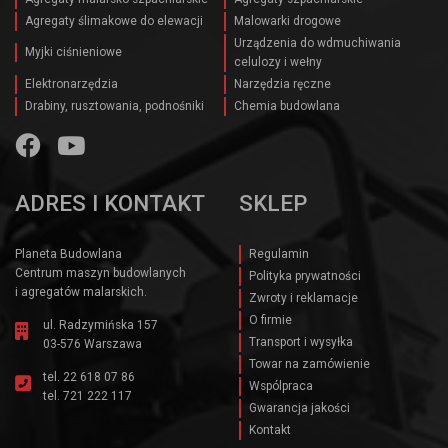
Agregaty ślimakowe do elewacji
Malowarki drogowe
Urządzenia do wdmuchiwania
Myjki ciśnieniowe
celulozy i wełny
Elektronarzędzia
Narzędzia ręczne
Drabiny, rusztowania, podnośniki
Chemia budowlana
ADRES I KONTAKT
SKLEP
Planeta Budowlana
Regulamin
Centrum maszyn budowlanych
Polityka prywatności
i agregatów malarskich.
Zwroty i reklamacje
O firmie
ul. Radzymińska 157
Transport i wysyłka
03-576 Warszawa
Towar na zamówienie
tel.
22 618 07 86
Wspólpraca
tel.
721 222 117
Gwarancja jakości
Kontakt