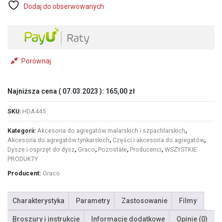
Dodaj do obserwowanych
Porównaj
Najniższa cena (
07.03.2023
):
165,00
zł
SKU:
HDA445
Kategorii:
Akcesoria do agregatów malarskich i szpachlarskich
,
Akcesoria do agregatów tynkarskich
,
Części i akcesoria do agregatów
,
Dysze i osprzęt do dysz
,
Graco
,
Pozostałe
,
Producenci
,
WSZYSTKIE
PRODUKTY
Producent:
Graco
Charakterystyka
Parametry
Zastosowanie
Filmy
Broszury i instrukcje
Informacje dodatkowe
Opinie (0)