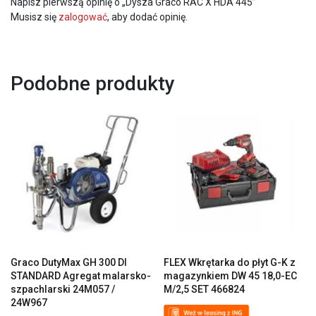
Napisz pierwszą opinię o „Dysza Graco RAC X HDA 445”
Musisz się
zalogować
, aby dodać opinię.
Podobne produkty
Graco DutyMax GH 300 DI
FLEX Wkrętarka do płyt G-K z
STANDARD Agregat malarsko-
magazynkiem DW 45 18,0-EC
szpachlarski 24M057 /
M/2,5 SET 466824
24W967