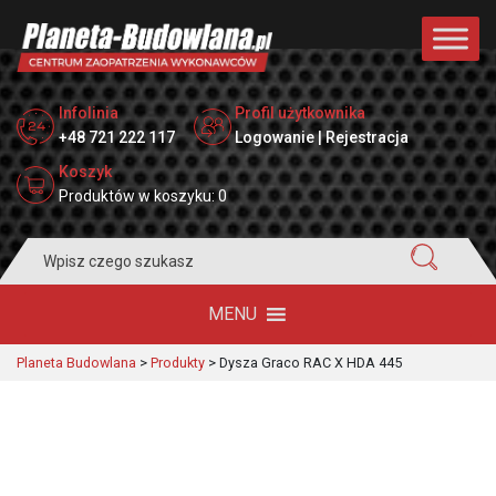
Infolinia
Profil użytkownika
+48 721 222 117
Logowanie | Rejestracja
Koszyk
Produktów w koszyku: 0
Search
for:
MENU
Planeta Budowlana
>
Produkty
>
Dysza Graco RAC X HDA 445