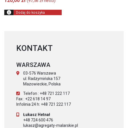
120,00
zł
(
97,56
zł
netto)
Dodaj do koszyka
KONTAKT
WARSZAWA
03-576 Warszawa
ul. Radzymińska 157
Mazowieckie, Polska
Telefon : +48 721 222 117
Fax : +22 618 14 97
Infolinia 24 h: +48 721 222 117
Łukasz Hetnał
+48 724 600 476
lukasz@agregaty-malarskie.pl