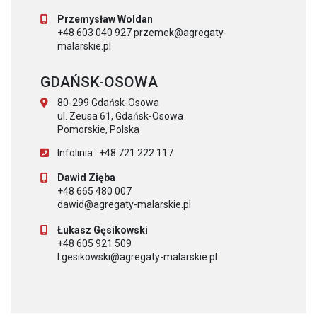
Przemysław Woldan
+48 603 040 927 przemek@agregaty-
malarskie.pl
GDAŃSK-OSOWA
80-299 Gdańsk-Osowa
ul. Zeusa 61, Gdańsk-Osowa
Pomorskie, Polska
Infolinia : +48 721 222 117
Dawid Zięba
+48 665 480 007
dawid@agregaty-malarskie.pl
Łukasz Gęsikowski
+48 605 921 509
l.gesikowski@agregaty-malarskie.pl