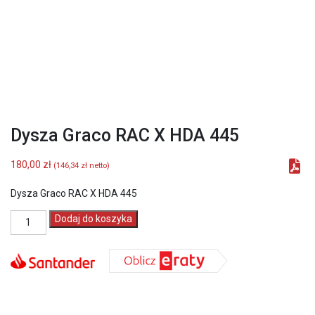
Dysza Graco RAC X HDA 445
180,00
zł
(
146,34
zł
netto)
Dysza Graco RAC X HDA 445
ilość
Dodaj do koszyka
Dysza
Graco
RAC
X
HDA
445