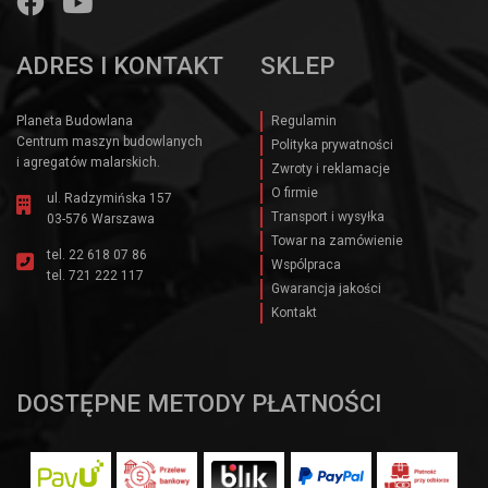
ADRES I KONTAKT
SKLEP
Planeta Budowlana
Regulamin
Centrum maszyn budowlanych
Polityka prywatności
i agregatów malarskich.
Zwroty i reklamacje
O firmie
ul. Radzymińska 157
Transport i wysyłka
03-576 Warszawa
Towar na zamówienie
tel.
22 618 07 86
Wspólpraca
tel.
721 222 117
Gwarancja jakości
Kontakt
DOSTĘPNE METODY PŁATNOŚCI