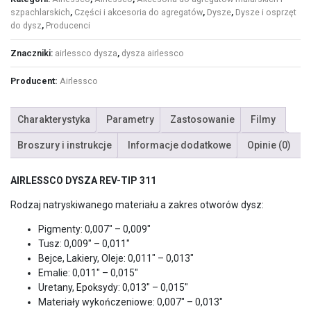
szpachlarskich
,
Części i akcesoria do agregatów
,
Dysze
,
Dysze i osprzęt
do dysz
,
Producenci
Znaczniki:
airlessco dysza
,
dysza airlessco
Producent:
Airlessco
Charakterystyka
Parametry
Zastosowanie
Filmy
Broszury i instrukcje
Informacje dodatkowe
Opinie (0)
AIRLESSCO DYSZA REV-TIP 311
Rodzaj natryskiwanego materiału a zakres otworów dysz:
Pigmenty: 0,007″ – 0,009″
Tusz: 0,009″ – 0,011″
Bejce, Lakiery, Oleje: 0,011″ – 0,013″
Emalie: 0,011″ – 0,015″
Uretany, Epoksydy: 0,013″ – 0,015″
Materiały wykończeniowe: 0,007″ – 0,013″