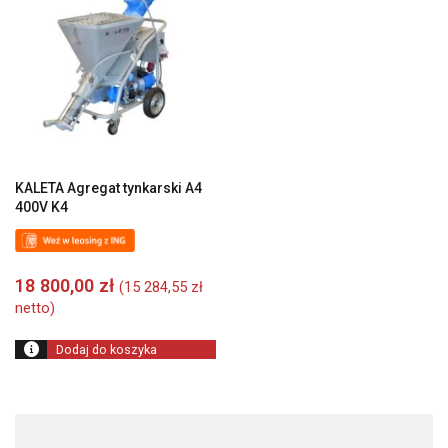
KALETA Agregat tynkarski A4
400V K4
18 800,00
zł
(
15 284,55
zł
netto)
Dodaj do koszyka