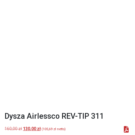
Dysza Airlessco REV-TIP 311
Pierwotna
Aktualna
160,00
zł
130,00
zł
(
105,69
zł
netto)
cena
cena