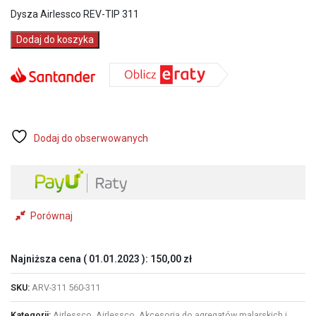
wynosiła:
wynosi:
Dysza Airlessco REV-TIP 311
160,00 zł.
130,00 zł.
ilość
Dodaj do koszyka
Dysza
Airlessco
REV-
TIP
311
Dodaj do obserwowanych
Porównaj
Najniższa cena (
01.01.2023
):
150,00
zł
SKU:
ARV-311 560-311
Kategorii:
Airlessco
,
Airlessco
,
Akcesoria do agregatów malarskich i