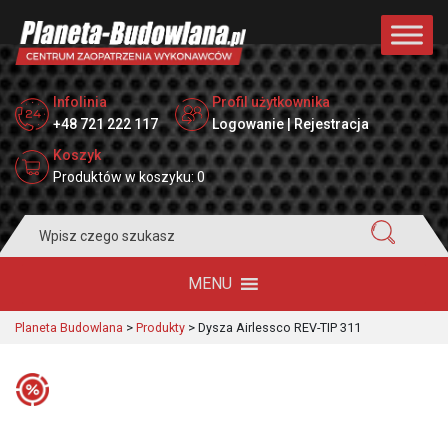
Infolinia
Profil użytkownika
+48 721 222 117
Logowanie | Rejestracja
Koszyk
Produktów w koszyku: 0
Search
for:
MENU
Planeta Budowlana
>
Produkty
>
Dysza Airlessco REV-TIP 311