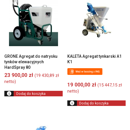
GRONE Agregat do natrysku
KALETA Agregat tynkarski A1
tynków elewacyjnych
K1
HardSpray 80
23 900,00
zł
(
19 430,89
zł
netto)
19 000,00
zł
(
15 447,15
zł
netto)
Dodaj do koszyka
Dodaj do koszyka