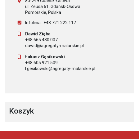
80-299 Gdańsk-Osowa
ul. Zeusa 61, Gdańsk-Osowa
Pomorskie, Polska
Infolinia : +48 721 222 117
Dawid Zięba
+48 665 480 007
dawid@agregaty-malarskie.pl
Łukasz Gęsikowski
+48 605 921 509
l.gesikowski@agregaty-malarskie.pl
Koszyk