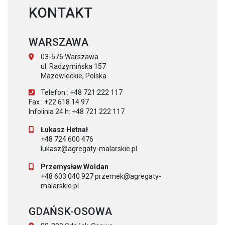
KONTAKT
WARSZAWA
03-576 Warszawa
ul. Radzymińska 157
Mazowieckie, Polska
Telefon : +48 721 222 117
Fax : +22 618 14 97
Infolinia 24 h: +48 721 222 117
Łukasz Hetnał
+48 724 600 476
lukasz@agregaty-malarskie.pl
Przemysław Woldan
+48 603 040 927 przemek@agregaty-
malarskie.pl
GDAŃSK-OSOWA