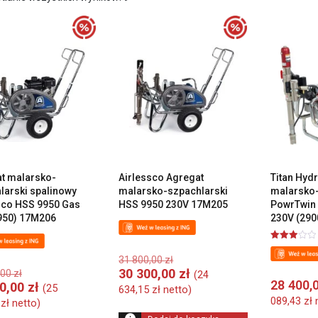
według
ceny:
od
wysokiej
do
niskiej
t malarsko-
Airlessco Agregat
Titan Hyd
larski spalinowy
malarsko-szpachlarski
malarsko-
sco HSS 9950 Gas
HSS 9950 230V 17M205
PowrTwin 
950) 17M206
230V (290
Oceniono
Pierwotna
3.00
31 800,00
zł
na 5
Pierwotna
cena
Aktualna
30 300,00
zł
,00
zł
(
24
28 400,
cena
wynosiła:
Aktualna
cena
00,00
zł
(
25
634,15
zł
netto)
wynosiła:
31
cena
wynosi:
089,43
zł
n
6
zł
netto)
32
800,00 zł.
wynosi:
30