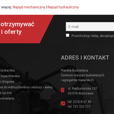
 więcej:
Napęd mechaniczny
|
Napęd hydrauliczny
y otrzymywać
i oferty
Przechodząc dalej, akceptuje
ADRES I KONTAKT
 tynkarskie
Planeta Budowlana
Centrum maszyn budowlanych
 szpachlarskie
i agregatów malarskich.
i drogowe
ia do wdmuchiwania celulozy i wełny
ul. Radzymińska 157
a ręczne
03-576 Warszawa
budowlana
tel.
22 618 07 86
tel.
721 222 117