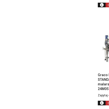
Graco 
STAND
malars
24M057
Zapytaj 