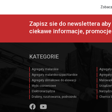
Zobacz
Zapisz sie do newslettera ab
ciekawe informacje, promocje 
KATEGORIE
Agregaty malarskie
Agregaty
Agregaty malarsko-szpachlarskie
Agregaty
Agregaty ślimakowe do elewacji
Malowark
Myjki ciśnieniowe
Urządzen
Elektronarzędzia
Narzędzi
Drabiny, rusztowania, podnośniki
Chemia 