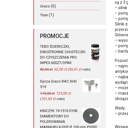
są z 3
(6)
Graco
– silni
– pomp
(1)
Titan
– pomp
Silnik 
przerz
Główne
PROMOCJE
– wysok
– pomp
TEBO ŚCIERECZKI,
– bard
DWUSTRONNE CHUSTECZKI
DO CZYSZCZENIA PRO
Pozosta
WIPES 60SZT/OPAK
– najmo
Pierwotna
Aktualna
82,00
zł
62,00
zł
50,41
zł
(
netto)
antyko
cena
cena
– najba
wynosiła:
wynosi:
Dysza Graco RAC XHD
wydajno
82,00 zł.
62,00 zł.
519
– może
Pierwotna
Aktualna
– masz
175,00
zł
125,00
zł
cena
cena
obciąża
101,63
zł
(
netto)
wynosiła:
wynosi:
Wady:
175,00 zł.
125,00 zł.
KINCZYK 19-1516 DYSK
– prze
DIAMENTOWY DO
POLEROWANIA
Wyświe
MARMURU K-DDP Ø 100 mm P3000