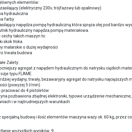
 głównych elementów:
k zasilający (elektryczny 230v, trójfazowy lub spalinowy)
a hydrauliczna
a farby
zasilający napędza pompę hydrauliczną która spręża olej pod bardzo wy
utnik hydrauliczny napędza pompę materiałowa.
 cechy takich maszyn to:
i skok tłoka
y malarskie o dużej wydajności
zo trwała budowa
łe Zalety:
cniejszy agregat z napędem hydraulicznym do natrysku ciężkich materi
rozje typu FLAME.
rdziej wydajny, trwały, bezawaryjny agregat do natrysku najcięższych
ści (powyżej 5 l/min).
 pracować do 4 pistoletów
yna pozbawiona zbędnej elektroniki, typowe urządzenie mechaniczne,
niach i w najtrudniejszych warunkach.
z specjalną budowę i ilość elementów maszyna waży ok. 60 kg, przez 
Posortowane
tlanie wszystkich wyników: 9