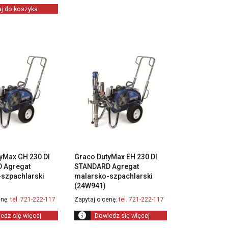
j do koszyka
yMax GH 230 DI
Graco DutyMax EH 230 DI
 Agregat
STANDARD Agregat
szpachlarski
malarsko-szpachlarski
(24W941)
nę:
tel. 721-222-117
Zapytaj o cenę:
tel. 721-222-117
edz się więcej
Dowiedz się więcej