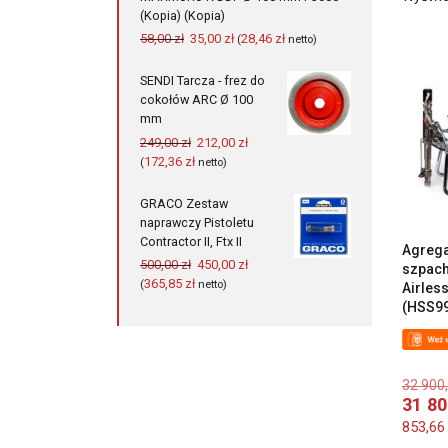
(Kopia) (Kopia)
Pierwotna
Aktualna
58,00
zł
35,00
zł
28,46
zł
(
netto)
cena
cena
wynosiła:
wynosi:
SENDI Tarcza - frez do
58,00 zł.
35,00 zł.
cokołów ARC Ø 100
mm
Pierwotna
Aktualna
249,00
zł
212,00
zł
cena
cena
172,36
zł
(
netto)
wynosiła:
wynosi:
249,00 zł.
212,00 zł.
GRACO Zestaw
naprawczy Pistoletu
Contractor II, Ftx II
Agrega
Pierwotna
Aktualna
500,00
zł
450,00
zł
szpach
cena
cena
365,85
zł
(
netto)
Airles
wynosiła:
wynosi:
(HSS9
500,00 zł.
450,00 zł.
32 900
31 8
853,6