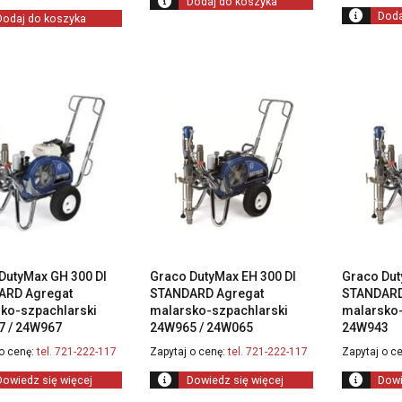
Dodaj do koszyka
900,00 zł.
31
300,00 zł.
Doda
Dodaj do koszyka
800,00 zł.
DutyMax GH 300 DI
Graco DutyMax EH 300 DI
Graco Dut
ARD Agregat
STANDARD Agregat
STANDARD
ko-szpachlarski
malarsko-szpachlarski
malarsko-
 / 24W967
24W965 / 24W065
24W943
o cenę:
tel. 721-222-117
Zapytaj o cenę:
tel. 721-222-117
Zapytaj o ce
Dowiedz się więcej
Dowiedz się więcej
Dowi