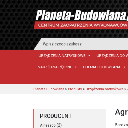
Search
for:
URZĄDZENIA NATRYSKOWE
URZĄDZENIA DO 
NARZĘDZIA RĘCZNE
CHEMIA BUDOWLANA
Planeta Budowlana
>
Produkty
>
Urządzenia natryskowe
>
Agr
PRODUCENT
Bardzo
(2)
Airlessco