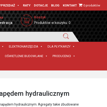
0 produktów
YPRZEDAŻ
RATY
DOTACJE
BLOG
KONTAKT
Koszyk
ka
estracja
Produktów w koszyku: 0
ELEKTRONARZĘDZIA
DLA PŁYTKARZY
OŚWIETLENIE BUDOWLANE
PRODUCENCI
 napędem hydraulicznym
 napędem hydraulicznym. Agregaty takie zbudowane