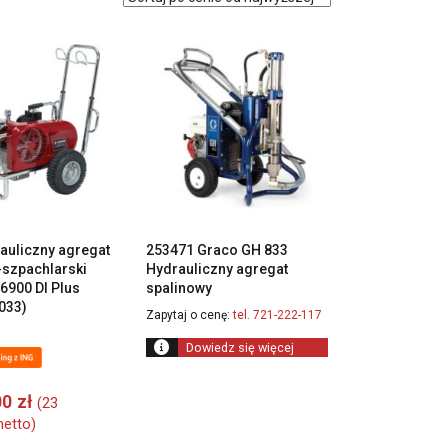
rauliczny agregat
253471 Graco GH 833
szpachlarski
Hydrauliczny agregat
6900 DI Plus
spalinowy
033)
Zapytaj o cenę:
tel. 721-222-117
Dowiedz się więcej
00
zł
(
23
etto)