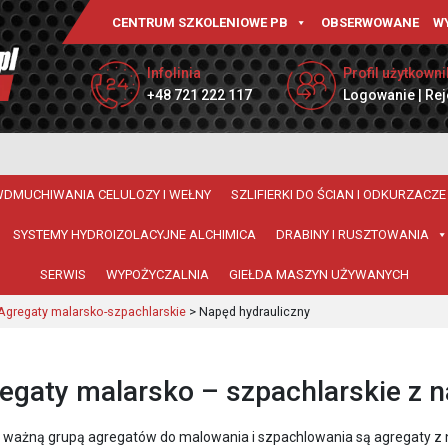
CENTRUM SZKOLENIOWE PB
OBSERWOWANE
W
Infolinia
Profil użytkowni
+48 721 222 117
Logowanie | Rej
WDMUCHIWANIA CELULOZY I WEŁNY
SZLIFIERKI DO ŚCIAN I ODKURZACZE
SYSTEMY HYDROIZOLACYJNE ALCHIMICA
DRABINY I RUSZTOWANIA
SERWIS
WYPOŻYCZALNIA
GIEŁDA MASZYN UŻYWANYCH
Agregaty malarsko-szpachlarskie
>
Napęd hydrauliczny
egaty malarsko – szpachlarskie z
 ważną grupą agregatów do malowania i szpachlowania są agregaty z