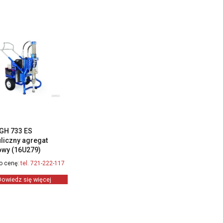
GH 733 ES
liczny agregat
owy (16U279)
o cenę:
tel. 721-222-117
Dowiedz się więcej