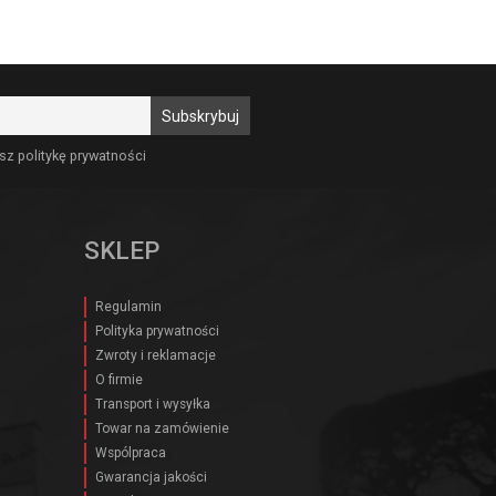
sz politykę prywatności
SKLEP
Regulamin
Polityka prywatności
Zwroty i reklamacje
O firmie
Transport i wysyłka
Towar na zamówienie
Wspólpraca
Gwarancja jakości