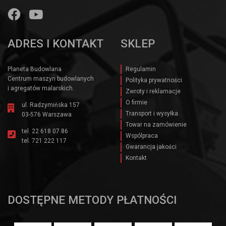
ADRES I KONTAKT
SKLEP
Planeta Budowlana
Regulamin
Centrum maszyn budowlanych
Polityka prywatności
i agregatów malarskich.
Zwroty i reklamacje
O firmie
ul. Radzymińska 157
Transport i wysyłka
03-576 Warszawa
Towar na zamówienie
tel.
22 618 07 86
Wspólpraca
tel.
721 222 117
Gwarancja jakości
Kontakt
DOSTĘPNE METODY PŁATNOŚCI