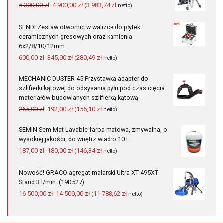
Pierwotna
Aktualna
5 300,00
zł
4 900,00
zł
3 983,74
zł
(
netto)
cena
cena
wynosiła:
wynosi:
SENDI Zestaw otwornic w walizce do płytek
5
4
ceramicznych gresowych oraz kamienia
300,00 zł.
900,00 zł.
6x2/8/10/12mm
Pierwotna
Aktualna
600,00
zł
345,00
zł
280,49
zł
(
netto)
cena
cena
wynosiła:
wynosi:
MECHANIC DUSTER 45 Przystawka adapter do
600,00 zł.
345,00 zł.
szlifierki kątowej do odsysania pyłu pod czas cięcia
materiałów budowlanych szlifierką kątową
Pierwotna
Aktualna
265,00
zł
192,00
zł
156,10
zł
(
netto)
cena
cena
wynosiła:
wynosi:
SEMIN Sem Mat Lavable farba matowa, zmywalna, o
265,00 zł.
192,00 zł.
wysokiej jakości, do wnętrz wiadro 10 L
Pierwotna
Aktualna
187,00
zł
180,00
zł
146,34
zł
(
netto)
cena
cena
wynosiła:
wynosi:
Nowość! GRACO agregat malarski Ultra XT 495XT
187,00 zł.
180,00 zł.
Stand 3 l/min. (19D527)
Pierwotna
Aktualna
16 500,00
zł
14 500,00
zł
11 788,62
zł
(
netto)
cena
cena
wynosiła:
wynosi:
16
14