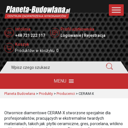
Infolinia
Profil użytkownika
+48 721 222 117
Logowanie | Rejestracja
Koszyk
Produktów w koszyku: 0
Search
for:
MENU
Planeta Budowlana
>
Produkty
>
Producenci
>
CERAM-X
Otwornice diamentowe CERAM-X stworzone specjalnie dla
profesjonalistów, pracujących w ekstremalnie twardych
materiałach, takich jak: płytki ceramiczne, gres, porcelana, włókno