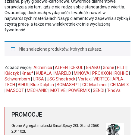
szklane, płyty gipsowo-kartonowe. Otwornice diamentowe
sprawdzają się tam, gdzie nie radzą sobie standardowe wiertła.
Gwarantują doskonałą wydajność i trwałość, nawet w
najtwardszych materiałach.Nasyp diamentowy zapewnia szybką i
czystą pracę, a także ma wielokrotniekrotnie wydłużoną
żywotność.
Nie znaleziono produktów, których szukasz.
Zobacz więcej:
Alchimica
|
ALPEN
|
CEKOL
|
GRABO
|
Gröne
|
HILTI
|
Kińczyk
|
Knauf
|
KUBALA
|
MARELD
|
MINOVA
|
PROXXON
|
ROHHE
|
Schwamborn
|
URSA
|
USG Sheetrock
|
Vortex
|
WERTEC
|
APLA-
TECH
|
BIHUI
|
Blue Dolphin
|
BOMASEPT
|
CC-Machines
|
CERAM-X
|
MASCOT
|
MECHANIC
|
MOTIVE
|
POWERMIX
|
SENDI
|
T-noVa
PROMOCJE
Grone Agregat malarski SmartSpray 20L Stand 2560-
201102L