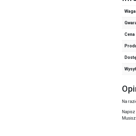
Waga
Gwar
Cena 
Prod
Dost
Wysy
Opi
Na razi
Napisz 
Musisz