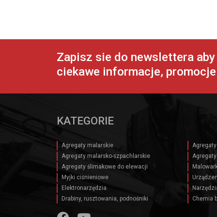
Zapisz sie do newslettera ab
ciekawe informacje, promocje 
KATEGORIE
Agregaty malarskie
Agregaty
Agregaty malarsko-szpachlarskie
Agregaty
Agregaty ślimakowe do elewacji
Malowark
Myjki ciśnieniowe
Urządzen
Elektronarzędzia
Narzędzi
Drabiny, rusztowania, podnośniki
Chemia 