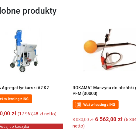
obne produkty
 Agregat tynkarski A2 K2
ROKAMAT Maszyna do obróbki 
PFM (30000)
00,00
zł
(
17 967,48
zł
netto)
Pierwotna
Aktu
6 562,00
zł
(
5 33
8 080,00
zł
cena
cena
netto)
Dodaj do koszyka
wynosiła:
wynos