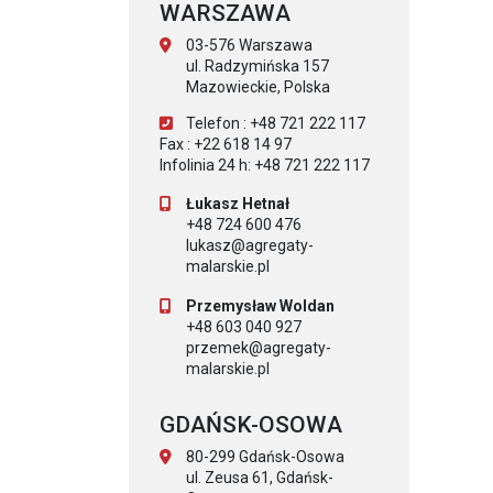
WARSZAWA
03-576 Warszawa
ul. Radzymińska 157
Mazowieckie, Polska
Telefon : +48 721 222 117
Fax : +22 618 14 97
Infolinia 24 h: +48 721 222 117
Łukasz Hetnał
+48 724 600 476
lukasz@agregaty-
malarskie.pl
Przemysław Woldan
+48 603 040 927
przemek@agregaty-
malarskie.pl
GDAŃSK-OSOWA
80-299 Gdańsk-Osowa
ul. Zeusa 61, Gdańsk-