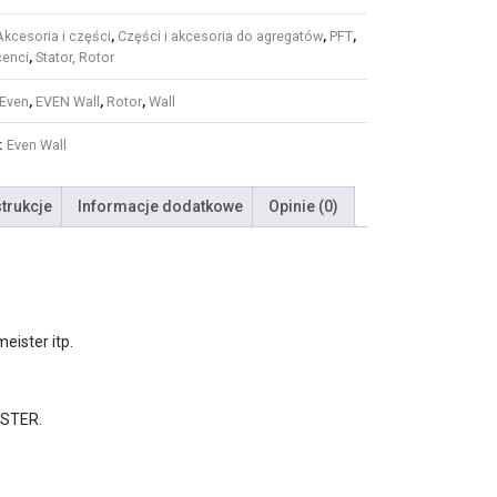
Akcesoria i części
,
Części i akcesoria do agregatów
,
PFT
,
cenci
,
Stator, Rotor
Even
,
EVEN Wall
,
Rotor
,
Wall
:
Even Wall
strukcje
Informacje dodatkowe
Opinie (0)
eister itp.
ISTER.