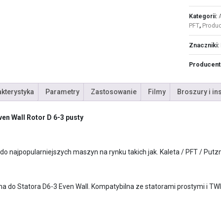
Kategorii:
PFT
,
Produ
Znaczniki:
Producent
kterystyka
Parametry
Zastosowanie
Filmy
Broszury i in
ven Wall Rotor D 6-3 pusty
do najpopularniejszych maszyn na rynku takich jak. Kaleta / PFT / Putzm
a do Statora D6-3 Even Wall. Kompatybilna ze statorami prostymi i TW