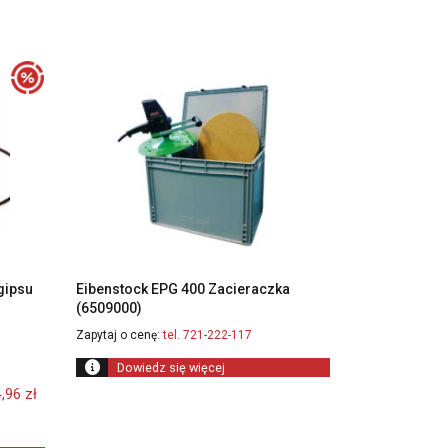
gipsu
Eibenstock EPG 400 Zacieraczka
(6509000)
Zapytaj o cenę:
tel. 721-222-117
Dowiedz się więcej
alna
4,96
zł
i: