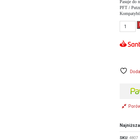
Pasuje do n
PFT / Putzm
Kompatybil
ilość
4807
Even
Wall
Rotor
D
6-
3
pusty
Doda
Poró
Najniższa
SKU:
4807