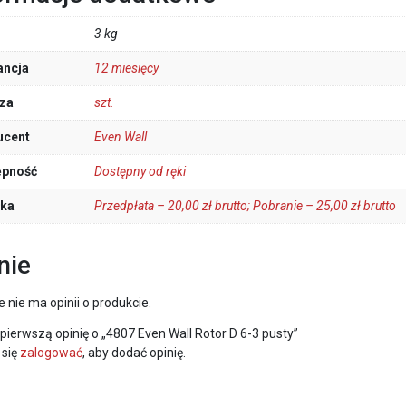
3 kg
ancja
12 miesięcy
za
szt.
ucent
Even Wall
ępność
Dostępny od ręki
łka
Przedpłata – 20,00 zł brutto; Pobranie – 25,00 zł brutto
nie
e nie ma opinii o produkcie.
pierwszą opinię o „4807 Even Wall Rotor D 6-3 pusty”
 się
zalogować
, aby dodać opinię.