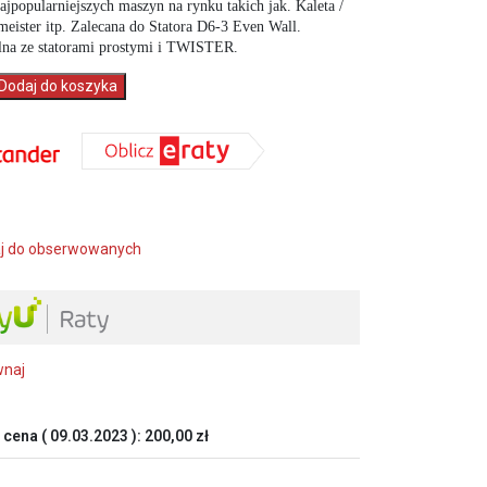
ajpopularniejszych maszyn na rynku takich jak. Kaleta /
eister itp. Zalecana do Statora D6-3 Even Wall.
na ze statorami prostymi i TWISTER.
Dodaj do koszyka
j do obserwowanych
wnaj
 cena (
09.03.2023
):
200,00
zł