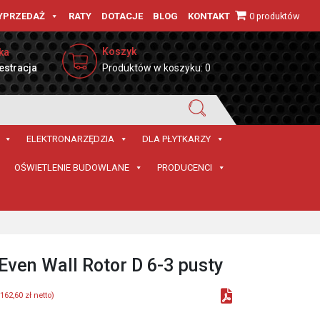
0 produktów
YPRZEDAŻ
RATY
DOTACJE
BLOG
KONTAKT
Koszyk
ka
estracja
Produktów w koszyku: 0
ELEKTRONARZĘDZIA
DLA PŁYTKARZY
OŚWIETLENIE BUDOWLANE
PRODUCENCI
Even Wall Rotor D 6-3 pusty
162,60
zł
netto)