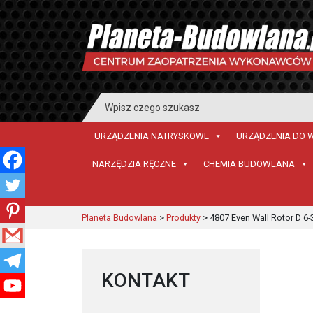
Search
for:
URZĄDZENIA NATRYSKOWE
URZĄDZENIA DO 
NARZĘDZIA RĘCZNE
CHEMIA BUDOWLANA
Planeta Budowlana
>
Produkty
>
4807 Even Wall Rotor D 6-
KONTAKT