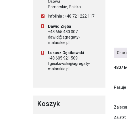
Osowa
Pomorskie, Polska
Infolinia : +48 721 222 117
Dawid Zięba
+48 665 480 007
dawid@agregaty-
malarskie.pl
Łukasz Gęsikowski
Chara
+48 605 921 509
l.gesikowski@agregaty-
4807 E
malarskie.pl
Pasuje 
Koszyk
Zalecan
Zalety: