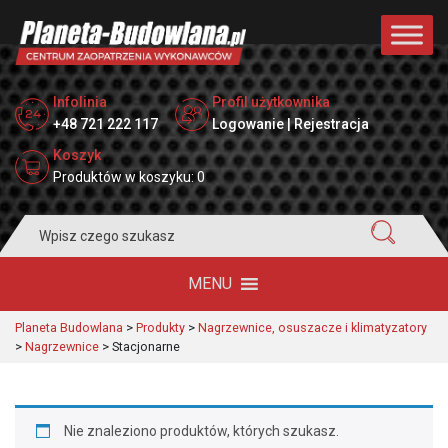
Infolinia
Profil użytkownika
+48 721 222 117
Logowanie | Rejestracja
Koszyk
Produktów w koszyku: 0
Search
for:
MENU
Planeta Budowlana
>
Produkty
>
Nagrzewnice, osuszacze i klimatyzatory
>
Nagrzewnice
>
Stacjonarne
Nie znaleziono produktów, których szukasz.