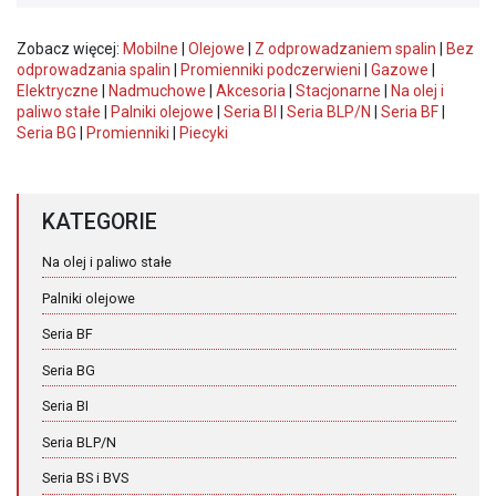
Zobacz więcej:
Mobilne
|
Olejowe
|
Z odprowadzaniem spalin
|
Bez
odprowadzania spalin
|
Promienniki podczerwieni
|
Gazowe
|
Elektryczne
|
Nadmuchowe
|
Akcesoria
|
Stacjonarne
|
Na olej i
paliwo stałe
|
Palniki olejowe
|
Seria BI
|
Seria BLP/N
|
Seria BF
|
Seria BG
|
Promienniki
|
Piecyki
KATEGORIE
Na olej i paliwo stałe
Palniki olejowe
Seria BF
Seria BG
Seria BI
Seria BLP/N
Seria BS i BVS