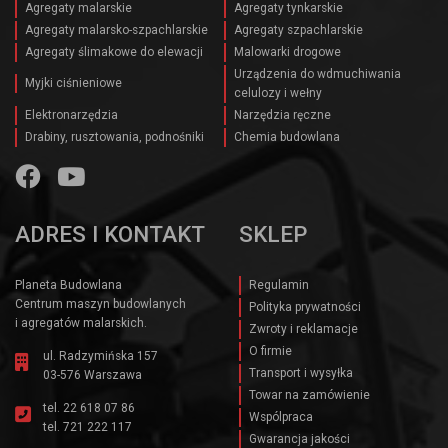
Agregaty malarskie
Agregaty tynkarskie
Agregaty malarsko-szpachlarskie
Agregaty szpachlarskie
Agregaty ślimakowe do elewacji
Malowarki drogowe
Urządzenia do wdmuchiwania
Myjki ciśnieniowe
celulozy i wełny
Elektronarzędzia
Narzędzia ręczne
Drabiny, rusztowania, podnośniki
Chemia budowlana
ADRES I KONTAKT
SKLEP
Planeta Budowlana
Regulamin
Centrum maszyn budowlanych
Polityka prywatności
i agregatów malarskich.
Zwroty i reklamacje
O firmie
ul. Radzymińska 157
Transport i wysyłka
03-576 Warszawa
Towar na zamówienie
tel.
22 618 07 86
Wspólpraca
tel.
721 222 117
Gwarancja jakości