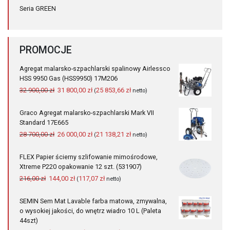
Seria GREEN
PROMOCJE
Agregat malarsko-szpachlarski spalinowy Airlessco
HSS 9950 Gas (HSS9950) 17M206
Pierwotna
Aktualna
32 900,00
zł
31 800,00
zł
25 853,66
zł
(
netto)
cena
cena
wynosiła:
wynosi:
Graco Agregat malarsko-szpachlarski Mark VII
32
31
Standard 17E665
900,00 zł.
800,00 zł.
Pierwotna
Aktualna
28 700,00
zł
26 000,00
zł
21 138,21
zł
(
netto)
cena
cena
wynosiła:
wynosi:
FLEX Papier ścierny szlifowanie mimośrodowe,
28
26
Xtreme P220 opakowanie 12 szt. (531907)
700,00 zł.
000,00 zł.
Pierwotna
Aktualna
216,00
zł
144,00
zł
117,07
zł
(
netto)
cena
cena
wynosiła:
wynosi:
SEMIN Sem Mat Lavable farba matowa, zmywalna,
216,00 zł.
144,00 zł.
o wysokiej jakości, do wnętrz wiadro 10 L (Paleta
44szt)