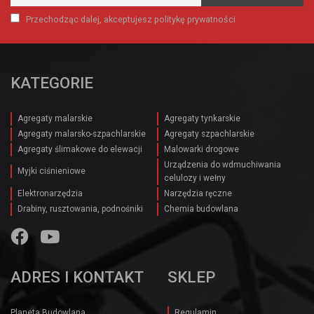
Przechodząc dalej, akceptujesz politykę prywatności
KATEGORIE
Agregaty malarskie
Agregaty tynkarskie
Agregaty malarsko-szpachlarskie
Agregaty szpachlarskie
Agregaty ślimakowe do elewacji
Malowarki drogowe
Urządzenia do wdmuchiwania
Myjki ciśnieniowe
celulozy i wełny
Elektronarzędzia
Narzędzia ręczne
Drabiny, rusztowania, podnośniki
Chemia budowlana
ADRES I KONTAKT
SKLEP
Planeta Budowlana
Regulamin