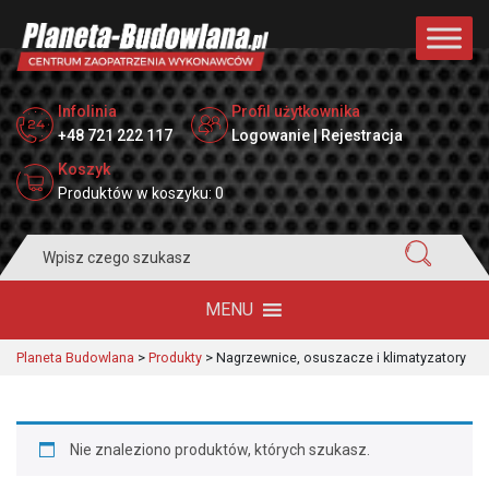
Infolinia
Profil użytkownika
+48 721 222 117
Logowanie | Rejestracja
Koszyk
Produktów w koszyku: 0
Search
for:
MENU
Planeta Budowlana
>
Produkty
>
Nagrzewnice, osuszacze i klimatyzatory
Nie znaleziono produktów, których szukasz.