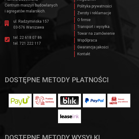
Centrum maszyn budowlanych
Polityka prywatności
i agregatów malarskich.
Zwroty i reklamacje
O firmie
ul. Radzymińska 157
Transport i wysyłka
03-576 Warszawa
Towar na zamówienie
tel.
22 618 07 86
Wspólpraca
tel.
721 222 117
Gwarancja jakości
Kontakt
DOSTĘPNE METODY PŁATNOŚCI
DOSTĘPNE METODY WYSYŁKI