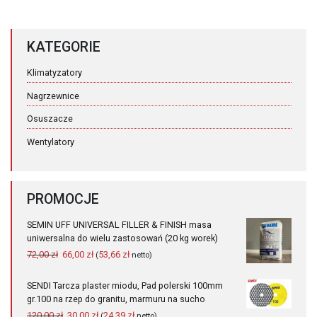
KATEGORIE
Klimatyzatory
Nagrzewnice
Osuszacze
Wentylatory
PROMOCJE
SEMIN UFF UNIVERSAL FILLER & FINISH masa
uniwersalna do wielu zastosowań (20 kg worek)
Pierwotna
Aktualna
72,00
zł
66,00
zł
53,66
zł
(
netto)
cena
cena
wynosiła:
wynosi:
SENDI Tarcza plaster miodu, Pad polerski 100mm
72,00 zł.
66,00 zł.
gr.100 na rzep do granitu, marmuru na sucho
Pierwotna
Aktualna
120,00
zł
30,00
zł
24,39
zł
(
netto)