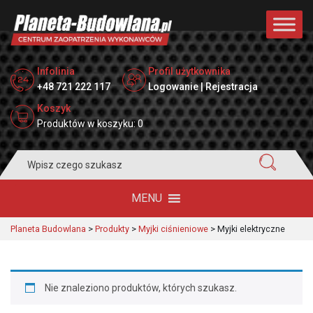
Infolinia
Profil użytkownika
+48 721 222 117
Logowanie | Rejestracja
Koszyk
Produktów w koszyku: 0
Search
for:
MENU
Planeta Budowlana
>
Produkty
>
Myjki ciśnieniowe
>
Myjki elektryczne
Nie znaleziono produktów, których szukasz.