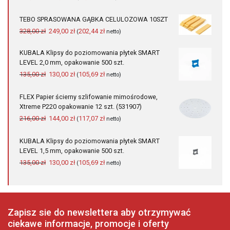
cena
cena
wynosiła:
wynosi:
TEBO SPRASOWANA GĄBKA CELULOZOWA 10SZT
108,00 zł.
105,00 zł.
Pierwotna
Aktualna
328,00
zł
249,00
zł
202,44
zł
(
netto)
cena
cena
wynosiła:
wynosi:
KUBALA Klipsy do poziomowania płytek SMART
328,00 zł.
249,00 zł.
LEVEL 2,0 mm, opakowanie 500 szt.
Pierwotna
Aktualna
135,00
zł
130,00
zł
105,69
zł
(
netto)
cena
cena
wynosiła:
wynosi:
FLEX Papier ścierny szlifowanie mimośrodowe,
135,00 zł.
130,00 zł.
Xtreme P220 opakowanie 12 szt. (531907)
Pierwotna
Aktualna
216,00
zł
144,00
zł
117,07
zł
(
netto)
cena
cena
wynosiła:
wynosi:
KUBALA Klipsy do poziomowania płytek SMART
216,00 zł.
144,00 zł.
LEVEL 1,5 mm, opakowanie 500 szt.
Pierwotna
Aktualna
135,00
zł
130,00
zł
105,69
zł
(
netto)
cena
cena
wynosiła:
wynosi:
135,00 zł.
130,00 zł.
Zapisz sie do newslettera aby otrzymywać
ciekawe informacje, promocje i oferty