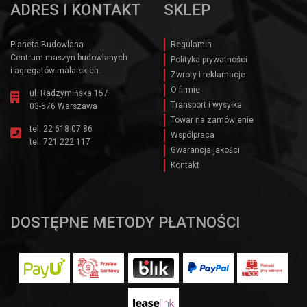
ADRES I KONTAKT
SKLEP
Planeta Budowlana
Regulamin
Centrum maszyn budowlanych
Polityka prywatności
i agregatów malarskich.
Zwroty i reklamacje
O firmie
ul. Radzymińska 157
Transport i wysyłka
03-576 Warszawa
Towar na zamówienie
tel.
22 618 07 86
Wspólpraca
tel.
721 222 117
Gwarancja jakości
Kontakt
DOSTĘPNE METODY PŁATNOŚCI