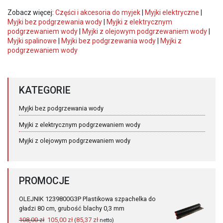
Zobacz więcej:
Części i akcesoria do myjek
|
Myjki elektryczne
|
Myjki bez podgrzewania wody
|
Myjki z elektrycznym
podgrzewaniem wody
|
Myjki z olejowym podgrzewaniem wody
|
Myjki spalinowe
|
Myjki bez podgrzewania wody
|
Myjki z
podgrzewaniem wody
KATEGORIE
Myjki bez podgrzewania wody
Myjki z elektrycznym podgrzewaniem wody
Myjki z olejowym podgrzewaniem wody
PROMOCJE
OLEJNIK 1239800G3P Plastikowa szpachelka do
gładzi 80 cm, grubość blachy 0,3 mm
Pierwotna
Aktualna
108,00
zł
105,00
zł
85,37
zł
(
netto)