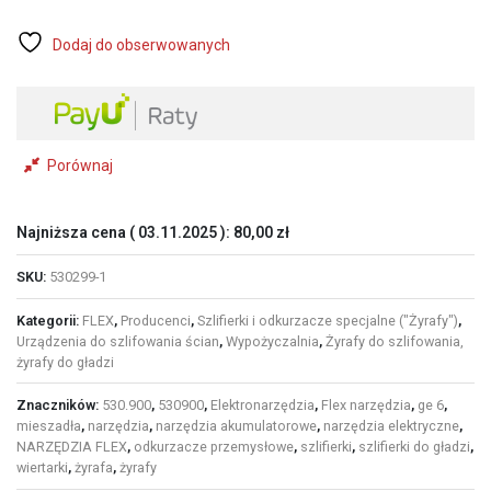
i
Warszawa
Dodaj do obserwowanych
-
FLEX
GE
6
X-
EC
Porównaj
najlżejsza
na
rynku
Najniższa cena (
03.11.2025
):
80,00
zł
żyrafa
do
SKU:
530299-1
gładzi
Kategorii:
FLEX
,
Producenci
,
Szlifierki i odkurzacze specjalne ("Żyrafy")
,
Urządzenia do szlifowania ścian
,
Wypożyczalnia
,
Żyrafy do szlifowania,
żyrafy do gładzi
Znaczników:
530.900
,
530900
,
Elektronarzędzia
,
Flex narzędzia
,
ge 6
,
mieszadła
,
narzędzia
,
narzędzia akumulatorowe
,
narzędzia elektryczne
,
NARZĘDZIA FLEX
,
odkurzacze przemysłowe
,
szlifierki
,
szlifierki do gładzi
,
wiertarki
,
żyrafa
,
żyrafy