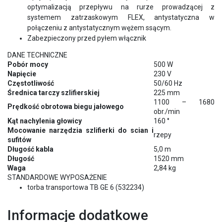
optymalizacją przepływu na rurze prowadzącej z
systemem zatrzaskowym FLEX, antystatyczna w
połączeniu z antystatycznym wężem ssącym.
Zabezpieczony przed pyłem włącznik
DANE TECHNICZNE
Pobór mocy
500 W
Napięcie
230 V
Częstotliwość
50/60 Hz
Średnica tarczy szlifierskiej
225 mm
1100 – 1680
Prędkość obrotowa biegu jałowego
obr./min
Kąt nachylenia głowicy
160 °
Mocowanie narzędzia szlifierki do scian i
rzepy
sufitów
Długość kabla
5,0 m
Długość
1520 mm
Waga
2,84 kg
STANDARDOWE WYPOSAŻENIE
torba transportowa TB GE 6 (532234)
Informacje dodatkowe