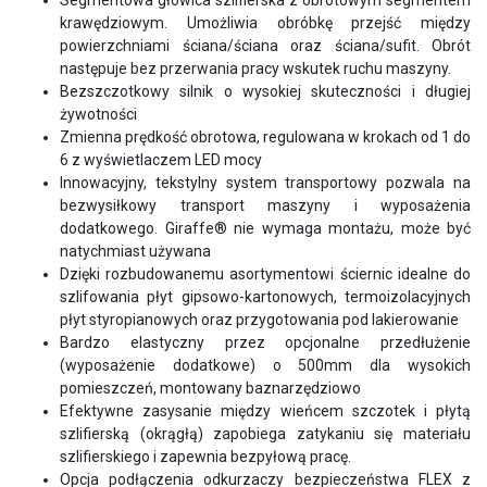
Segmentowa głowica szlifierska z obrotowym segmentem
krawędziowym. Umożliwia obróbkę przejść między
powierzchniami ściana/ściana oraz ściana/sufit. Obrót
następuje bez przerwania pracy wskutek ruchu maszyny.
Bezszczotkowy silnik o wysokiej skuteczności i długiej
żywotności
Zmienna prędkość obrotowa, regulowana w krokach od 1 do
6 z wyświetlaczem LED mocy
Innowacyjny, tekstylny system transportowy pozwala na
bezwysiłkowy transport maszyny i wyposażenia
dodatkowego. Giraffe® nie wymaga montażu, może być
natychmiast używana
Dzięki rozbudowanemu asortymentowi ściernic idealne do
szlifowania płyt gipsowo-kartonowych, termoizolacyjnych
płyt styropianowych oraz przygotowania pod lakierowanie
Bardzo elastyczny przez opcjonalne przedłużenie
(wyposażenie dodatkowe) o 500mm dla wysokich
pomieszczeń, montowany baznarzędziowo
Efektywne zasysanie między wieńcem szczotek i płytą
szlifierską (okrągłą) zapobiega zatykaniu się materiału
szlifierskiego i zapewnia bezpyłową pracę.
Opcja podłączenia odkurzaczy bezpieczeństwa FLEX z