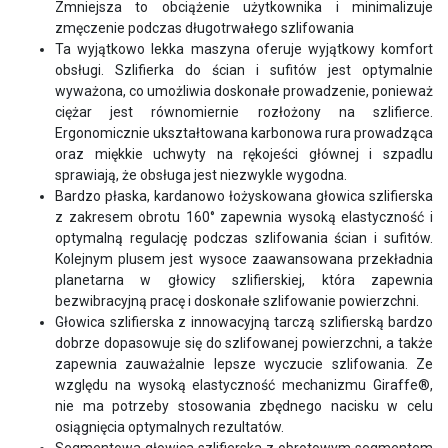
Zmniejsza to obciążenie użytkownika i minimalizuje
zmęczenie podczas długotrwałego szlifowania
Ta wyjątkowo lekka maszyna oferuje wyjątkowy komfort
obsługi. Szlifierka do ścian i sufitów jest optymalnie
wyważona, co umożliwia doskonałe prowadzenie, ponieważ
ciężar jest równomiernie rozłożony na szlifierce.
Ergonomicznie ukształtowana karbonowa rura prowadząca
oraz miękkie uchwyty na rękojeści głównej i szpadlu
sprawiają, że obsługa jest niezwykle wygodna.
Bardzo płaska, kardanowo łożyskowana głowica szlifierska
z zakresem obrotu 160° zapewnia wysoką elastyczność i
optymalną regulację podczas szlifowania ścian i sufitów.
Kolejnym plusem jest wysoce zaawansowana przekładnia
planetarna w głowicy szlifierskiej, która zapewnia
bezwibracyjną pracę i doskonałe szlifowanie powierzchni.
Głowica szlifierska z innowacyjną tarczą szlifierską bardzo
dobrze dopasowuje się do szlifowanej powierzchni, a także
zapewnia zauważalnie lepsze wyczucie szlifowania. Ze
względu na wysoką elastyczność mechanizmu Giraffe®,
nie ma potrzeby stosowania zbędnego nacisku w celu
osiągnięcia optymalnych rezultatów.