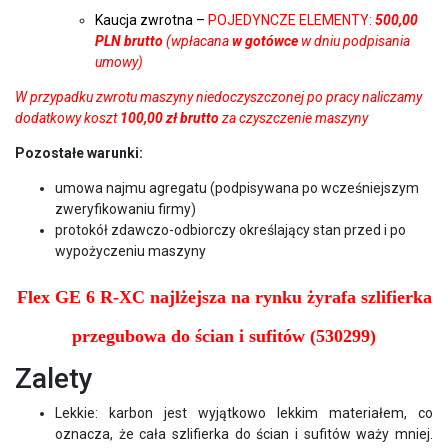
Kaucja zwrotna –
POJEDYNCZE ELEMENTY:
500,00
PLN brutto
(wpłacana
w gotówce
w dniu podpisania
umowy)
W przypadku zwrotu maszyny niedoczyszczonej po pracy naliczamy
dodatkowy koszt
100,00 zł brutto
za czyszczenie maszyny
Pozostałe warunki:
umowa najmu agregatu (podpisywana po wcześniejszym
zweryfikowaniu firmy)
protokół zdawczo-odbiorczy określający stan przed i po
wypożyczeniu maszyny
Flex GE 6 R-XC najlżejsza na rynku
żyrafa szlifierka
przegubowa do ścian i sufitów
(530299)
Zalety
Lekkie: karbon jest wyjątkowo lekkim materiałem, co
oznacza, że cała szlifierka do ścian i sufitów waży mniej.