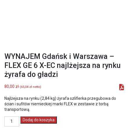
WYNAJEM Gdańsk i Warszawa –
FLEX GE 6 X-EC najlżejsza na rynku
żyrafa do gładzi
80,00
zł
(
65,04
zł
netto)
Najlżejsza na rynku (2,84 kg) żyrafa szlifierka przegubowa do
ścian i sufitów niemieckiej marki FLEX w zestawie z torbą
transportową.
ilość
Dodaj do koszyka
WYNAJEM
Gdańsk