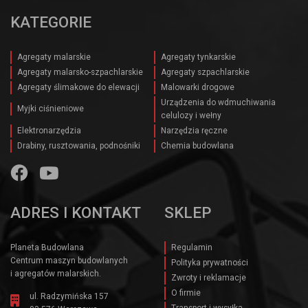
KATEGORIE
Agregaty malarskie
Agregaty tynkarskie
Agregaty malarsko-szpachlarskie
Agregaty szpachlarskie
Agregaty ślimakowe do elewacji
Malowarki drogowe
Urządzenia do wdmuchiwania
Myjki ciśnieniowe
celulozy i wełny
Elektronarzędzia
Narzędzia ręczne
Drabiny, rusztowania, podnośniki
Chemia budowlana
ADRES I KONTAKT
SKLEP
Planeta Budowlana
Regulamin
Centrum maszyn budowlanych
Polityka prywatności
i agregatów malarskich.
Zwroty i reklamacje
O firmie
ul. Radzymińska 157
Transport i wysyłka