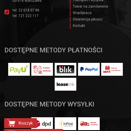
03-576 Warszawa
Towar na zamówienie
tel.
22 618 07 86
Wspólpraca
tel.
721 222 117
Gwarancja jakości
Kontakt
DOSTĘPNE METODY PŁATNOŚCI
DOSTĘPNE METODY WYSYŁKI
Koszyk