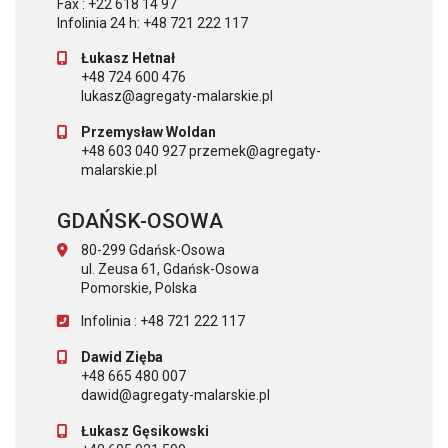
Fax : +22 618 14 97
Infolinia 24 h: +48 721 222 117
Łukasz Hetnał
+48 724 600 476
lukasz@agregaty-malarskie.pl
Przemysław Woldan
+48 603 040 927 przemek@agregaty-
malarskie.pl
GDAŃSK-OSOWA
80-299 Gdańsk-Osowa
ul. Zeusa 61, Gdańsk-Osowa
Pomorskie, Polska
Infolinia : +48 721 222 117
Dawid Zięba
+48 665 480 007
dawid@agregaty-malarskie.pl
Łukasz Gęsikowski