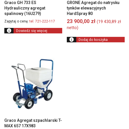
Graco GH 733 ES
GRONE Agregat do natrysku
Hydrauliczny agregat
tynków elewacyjnych
spalinowy (16U279)
HardSpray 80
23 900,00
zł
(
19 430,89
zł
Zapytaj o cenę:
tel. 721-222-117
netto)
Dowiedz się więcej
Dodaj do koszyka
Graco Agregat szpachlarski T-
MAX 657 17X983