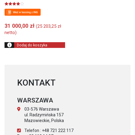
Oceniono
4.00
na 5
31 000,00
zł
(
25 203,25
zł
netto)
Dodaj do koszyka
KONTAKT
WARSZAWA
03-576 Warszawa
ul. Radzymińska 157
Mazowieckie, Polska
Telefon : +48 721 222 117