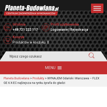
Infolinia
Profil użytkownika
+48 721 222 117
Logowanie | Rejestracja
Koszyk
Produktów w koszyku: 0
Search
for:
MENU
Planeta Budowlana
>
Produkty
>
WYNAJEM Gdańsk i Warszawa – FLEX
GE 6 X-EC najlżejsza na rynku żyrafa do gładzi