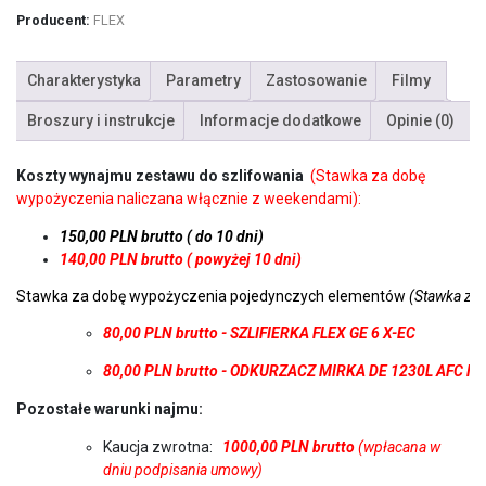
Producent:
FLEX
Charakterystyka
Parametry
Zastosowanie
Filmy
Broszury i instrukcje
Informacje dodatkowe
Opinie (0)
Koszty wynajmu zestawu do szlifowania
(S
tawka za dobę
wypożyczenia naliczana włącznie z weekendami):
150,00 PLN brutto ( do 10 dni)
140,00 PLN brutto ( powyżej 10 dni)
Stawka za dobę wypożyczenia pojedynczych elementów
(Stawka za 
80,00 PLN brutto - SZLIFIERKA FLEX GE 6 X-EC
80,00 PLN brutto - ODKURZACZ MIRKA DE 1230L AFC lub
Pozostałe warunki najmu:
Kaucja zwrotna:
1000,00 PLN brutto
(wpłacana w
dniu podpisania umowy)