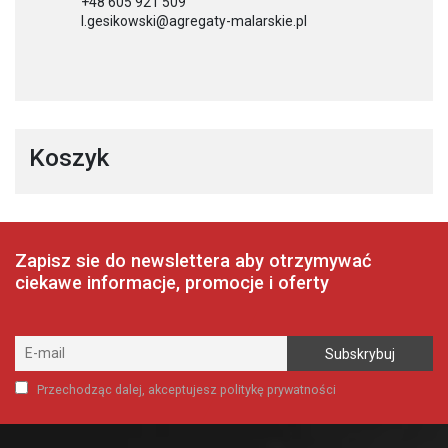
+48 605 921 509
l.gesikowski@agregaty-malarskie.pl
Koszyk
Zapisz sie do newslettera aby otrzymywać
ciekawe informacje, promocje i oferty
Przechodząc dalej, akceptujesz politykę prywatności